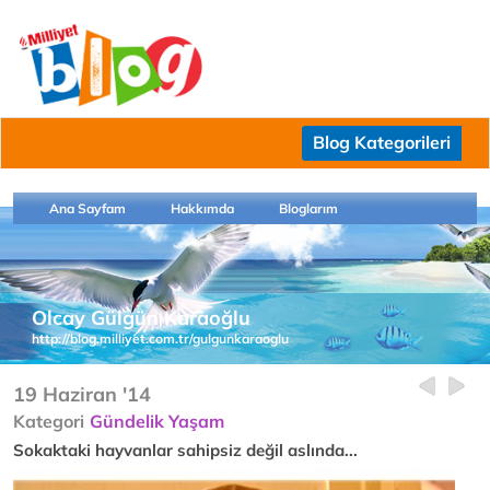
Blog Kategorileri
Ana Sayfam
Hakkımda
Bloglarım
Olcay Gülgün Karaoğlu
http://blog.milliyet.com.tr/gulgunkaraoglu
19 Haziran '14
Kategori
Gündelik Yaşam
Sokaktaki hayvanlar sahipsiz değil aslında...