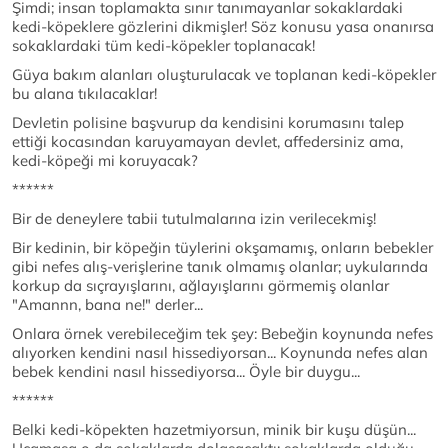
Şimdi; insan toplamakta sınır tanımayanlar sokaklardaki
kedi-köpeklere gözlerini dikmişler! Söz konusu yasa onanırsa
sokaklardaki tüm kedi-köpekler toplanacak!
Güya bakım alanları oluşturulacak ve toplanan kedi-köpekler
bu alana tıkılacaklar!
Devletin polisine başvurup da kendisini korumasını talep
ettiği kocasından karuyamayan devlet, affedersiniz ama,
kedi-köpeği mi koruyacak?
******
Bir de deneylere tabii tutulmalarına izin verilecekmiş!
Bir kedinin, bir köpeğin tüylerini okşamamış, onların bebekler
gibi nefes alış-verişlerine tanık olmamış olanlar; uykularında
korkup da sıçrayışlarını, ağlayışlarını görmemiş olanlar
"Amannn, bana ne!" derler...
Onlara örnek verebileceğim tek şey: Bebeğin koynunda nefes
alıyorken kendini nasıl hissediyorsan... Koynunda nefes alan
bebek kendini nasıl hissediyorsa... Öyle bir duygu...
******
Belki kedi-köpekten hazetmiyorsun, minik bir kuşu düşün...