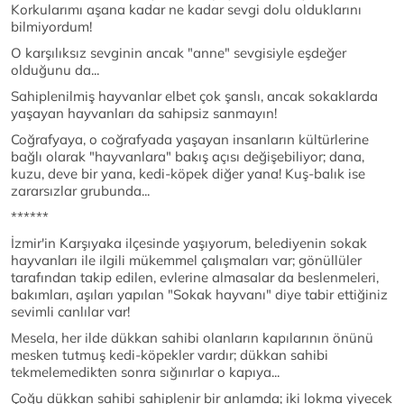
Korkularımı aşana kadar ne kadar sevgi dolu olduklarını
bilmiyordum!
O karşılıksız sevginin ancak "anne" sevgisiyle eşdeğer
olduğunu da...
Sahiplenilmiş hayvanlar elbet çok şanslı, ancak sokaklarda
yaşayan hayvanları da sahipsiz sanmayın!
Coğrafyaya, o coğrafyada yaşayan insanların kültürlerine
bağlı olarak "hayvanlara" bakış açısı değişebiliyor; dana,
kuzu, deve bir yana, kedi-köpek diğer yana! Kuş-balık ise
zararsızlar grubunda...
******
İzmir'in Karşıyaka ilçesinde yaşıyorum, belediyenin sokak
hayvanları ile ilgili mükemmel çalışmaları var; gönüllüler
tarafından takip edilen, evlerine almasalar da beslenmeleri,
bakımları, aşıları yapılan "Sokak hayvanı" diye tabir ettiğiniz
sevimli canlılar var!
Mesela, her ilde dükkan sahibi olanların kapılarının önünü
mesken tutmuş kedi-köpekler vardır; dükkan sahibi
tekmelemedikten sonra sığınırlar o kapıya...
Çoğu dükkan sahibi sahiplenir bir anlamda; iki lokma yiyecek