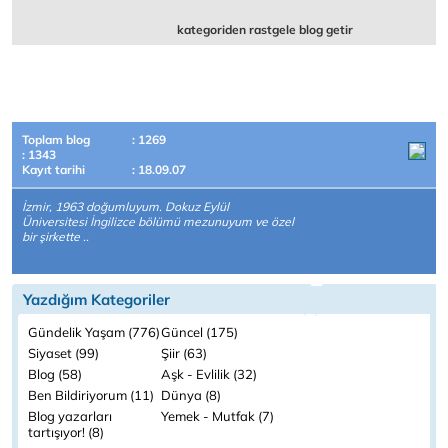
kategoriden rastgele blog getir
Toplam blog
: 1269
: 1343
Kayıt tarihi
: 18.09.07
İzmir, 1963 doğumluyum. Dokuz Eylül
Üniversitesi İngilizce bölümü mezunuyum ve özel
bir şirkette ..
Yazdığım Kategoriler
Gündelik Yaşam (776)
Güncel (175)
Siyaset (99)
Şiir (63)
Blog (58)
Aşk - Evlilik (32)
Ben Bildiriyorum (11)
Dünya (8)
Blog yazarları
Yemek - Mutfak (7)
tartışıyor! (8)