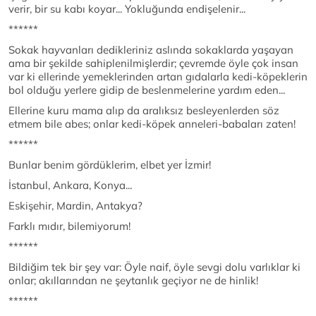
verir, bir su kabı koyar... Yokluğunda endişelenir...
******
Sokak hayvanları dedikleriniz aslında sokaklarda yaşayan
ama bir şekilde sahiplenilmişlerdir; çevremde öyle çok insan
var ki ellerinde yemeklerinden artan gıdalarla kedi-köpeklerin
bol olduğu yerlere gidip de beslenmelerine yardım eden...
Ellerine kuru mama alıp da aralıksız besleyenlerden söz
etmem bile abes; onlar kedi-köpek anneleri-babaları zaten!
******
Bunlar benim gördüklerim, elbet yer İzmir!
İstanbul, Ankara, Konya...
Eskişehir, Mardin, Antakya?
Farklı mıdır, bilemiyorum!
******
Bildiğim tek bir şey var: Öyle naif, öyle sevgi dolu varlıklar ki
onlar; akıllarından ne şeytanlık geçiyor ne de hinlik!
******