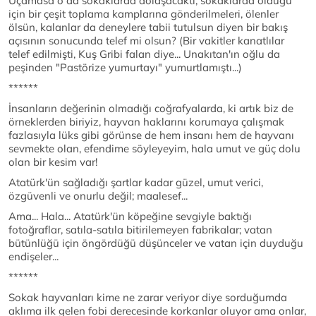
Uçamasa o da sokaklarda dolaşacaktı; sokaklarda olduğu
için bir çeşit toplama kamplarına gönderilmeleri, ölenler
ölsün, kalanlar da deneylere tabii tutulsun diyen bir bakış
açısının sonucunda telef mi olsun? (Bir vakitler kanatlılar
telef edilmişti, Kuş Gribi falan diye... Unakıtan'ın oğlu da
peşinden "Pastörize yumurtayı" yumurtlamıştı...)
******
İnsanların değerinin olmadığı coğrafyalarda, ki artık biz de
örneklerden biriyiz, hayvan haklarını korumaya çalışmak
fazlasıyla lüks gibi görünse de hem insanı hem de hayvanı
sevmekte olan, efendime söyleyeyim, hala umut ve güç dolu
olan bir kesim var!
Atatürk'ün sağladığı şartlar kadar güzel, umut verici,
özgüvenli ve onurlu değil; maalesef...
Ama... Hala... Atatürk'ün köpeğine sevgiyle baktığı
fotoğraflar, satıla-satıla bitirilemeyen fabrikalar; vatan
bütünlüğü için öngördüğü düşünceler ve vatan için duyduğu
endişeler...
******
Sokak hayvanları kime ne zarar veriyor diye sorduğumda
aklıma ilk gelen fobi derecesinde korkanlar oluyor ama onlar,