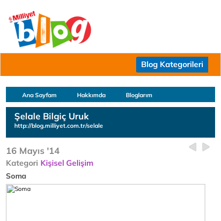
Blog Kategorileri
Ana Sayfam
Hakkımda
Bloglarım
Şelale Bilgiç Uruk
http://blog.milliyet.com.tr/selale
16 Mayıs '14
Kategori
Kişisel Gelişim
Soma