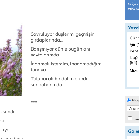
ediyor
yeni a
Yazd
Savruluyor düşlerim, geçmişin
Günc
girdaplarında...
Şiir 
Barışmıyor dünle bugün anı
Kent
sayfalarımda...
Doğa
(64)
İnanmak isterdim, inanamadığım
tanrıya...
Miza
Tutunacak bir dalım olurdu
sonbaharımda...
Blo
***
şimdi...
Sad
i...
rıya...
Galer
 son demi...