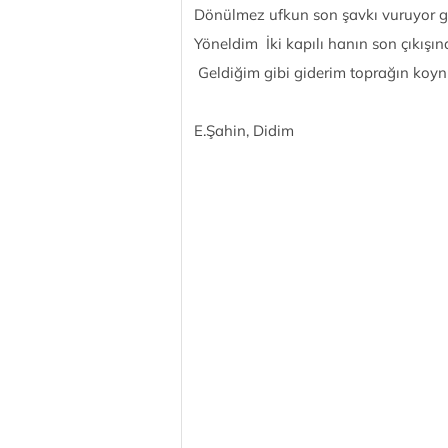
Dönülmez ufkun son şavkı vuruyor g
Yöneldim İki kapılı hanın son çıkışın
Geldiğim gibi giderim toprağın koynu
E.Şahin, Didim