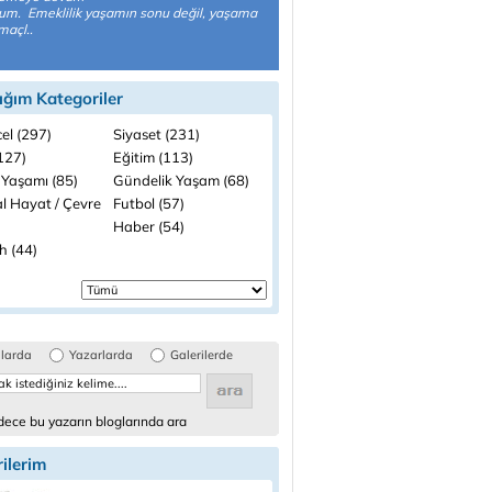
um. Emeklilik yaşamın sonu değil, yaşama
maçl..
ığım Kategoriler
el (297)
Siyaset (231)
(127)
Eğitim (113)
 Yaşamı (85)
Gündelik Yaşam (68)
l Hayat / Çevre
Futbol (57)
Haber (54)
h (44)
glarda
Yazarlarda
Galerilerde
ece bu yazarın bloglarında ara
ilerim