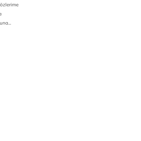
özlerime
a
na...