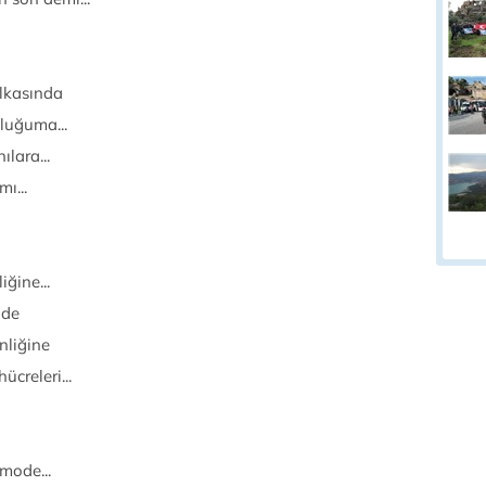
lkasında
luğuma...
lara...
ı...
ğine...
ide
nliğine
creleri...
mode...