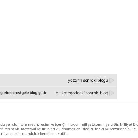
yazarın sonraki bloğu
goriden rastgele blog getir
bu kategorideki sonraki blog
a yer alan tüm metin, resim ve içeriğin hakları milliyet.com.tr'ye aittir. Milliyet Blog
af, resim vb. materyal ve ürünleri kullanamazlar. Blog kullanıcı ve yazarlarının, üçün
ki ve cezai sorumluluk kendilerine aittir.