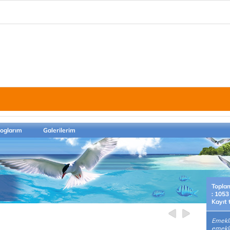
loglarım
Galerilerim
Topla
: 1053
Kayıt 
Emekl
emekl