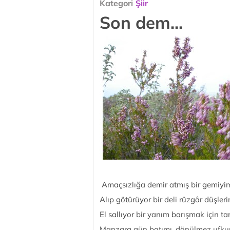
Kategori
Şiir
Son dem...
Amaçsızlığa demir atmış bir gemiyim 
Alıp götürüyor bir deli rüzgâr düşlerim
El sallıyor bir yanım barışmak için tan
Manzara gün batımı, dönülmez ufkun