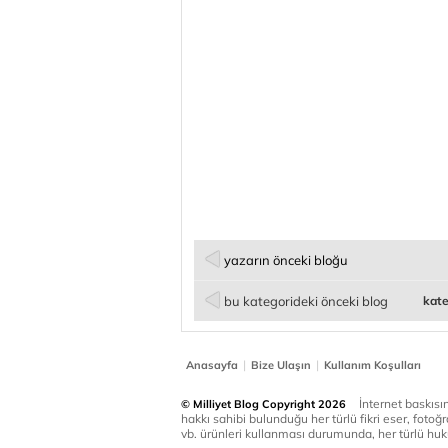
yazarın önceki bloğu
bu kategorideki önceki blog
kate
|
|
Anasayfa
Bize Ulaşın
Kullanım Koşulları
İnternet baskısınd
© Milliyet Blog Copyright 2026
hakkı sahibi bulunduğu her türlü fikri eser, fotoğr
vb. ürünleri kullanması durumunda, her türlü huku