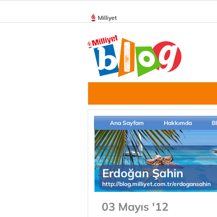
Milliyet
Ana Sayfam
Hakkımda
B
Erdoğan Şahin
http://blog.milliyet.com.tr/erdogansahin
03 Mayıs '12