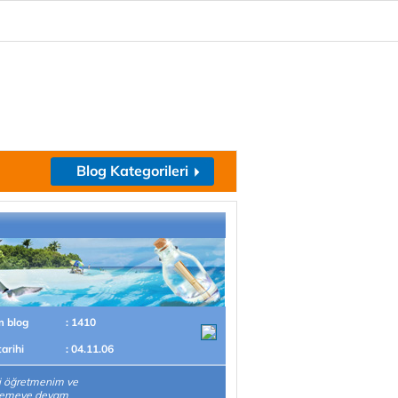
Blog Kategorileri
m blog
: 1410
tarihi
: 04.11.06
i öğretmenim ve
emeye devam