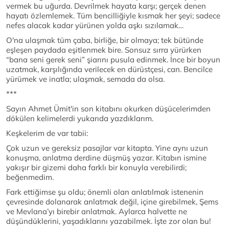
vermek bu uğurda. Devrilmek hayata karşı; gerçek denen
hayatı özlemlemek. Tüm bencilliğiyle kısmak her şeyi; sadece
nefes alacak kadar yürünen yolda aşkı sızılamak…
O'na ulaşmak tüm çaba, birliğe, bir olmaya; tek bütünde
eşleşen paydada eşitlenmek bire. Sonsuz sırra yürürken
“bana seni gerek seni” şiarını pusula edinmek. İnce bir boyun
uzatmak, karşılığında verilecek en dürüstçesi, can. Bencilce
yürümek ve inatla; ulaşmak, semada da olsa.
***
Sayın Ahmet Ümit'in son kitabını okurken düşücelerimden
dökülen kelimelerdi yukarıda yazdıklarım.
Keşkelerim de var tabii:
Çok uzun ve gereksiz pasajlar var kitapta. Yine aynı uzun
konuşma, anlatma derdine düşmüş yazar. Kitabın ismine
yakışır bir gizemi daha farklı bir konuyla verebilirdi;
beğenmedim.
Fark ettiğimse şu oldu; önemli olan anlatılmak istenenin
çevresinde dolanarak anlatmak değil, içine girebilmek, Şems
ve Mevlana’yı birebir anlatmak. Aylarca halvette ne
düşündüklerini, yaşadıklarını yazabilmek. İşte zor olan bu!