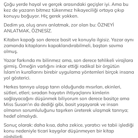
Çoğu yerde hayal ve gerçek arasındaki geçişler iyi. Ama bu
kez de yazarın bitmez tükenmez hikayeciliği ortaya çıkıp
konuyu boğuyor. Hiç gerek yokken.
Dedim ya, oluş anını anlatmak, zor olan bu: ÖZNEYİ
ANLATMAK, ÖZNESİZ.
Kitabın kapağı son derece basit ve konuyla ilgisiz. Yazar aynı
zamanda kitaplarını kapaklandırabilmeli, baştan savma
olmuş.
Yazar farkında mı bilinmez ama, son derece tehlikeli virajlara
girmiş. Örneğin varlığını inkar ettiği radikal bir örgütün
İslam’ın kurallarını birebir uygulama yöntemleri birçok insana
yol gösterici.
Herkes tanrıya ulaşıp tanrı olduğunda mısırları, ekinleri,
sütleri, etleri; sıradan hayatın ihtiyaçlarını kimlerin
sağlayacağını düşünmek biliyorum son derece basitçe ama
Miss Susan'ın da dediği gibi, basit yaşayarak ve insan
olmanın sorumluluğunu taşırken üreterek ulaşmak tanrıya;
hedef olmalıydı.
Sonuç olarak: daha kısa, daha zekice, yaratıcı ve tabii işlediği
konu nedeniyle ticari kaygılar düşünmeyen bir kitap
olabilirdi.