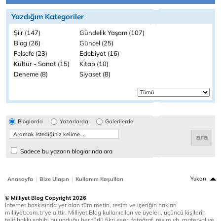
Yazdığım Kategoriler
Şiir (147)
Gündelik Yaşam (107)
Blog (26)
Güncel (25)
Felsefe (23)
Edebiyat (16)
Kültür - Sanat (15)
Kitap (10)
Deneme (8)
Siyaset (8)
Bloglarda
Yazarlarda
Galerilerde
Sadece bu yazarın bloglarında ara
|
|
Yukarı
Anasayfa
Bize Ulaşın
Kullanım Koşulları
© Milliyet Blog Copyright 2026
İnternet baskısında yer alan tüm metin, resim ve içeriğin hakları
milliyet.com.tr'ye aittir. Milliyet Blog kullanıcıları ve üyeleri, üçüncü kişilerin
telif hakkı sahibi bulunduğu her türlü fikri eser, fotoğraf, resim vb. materyal ve