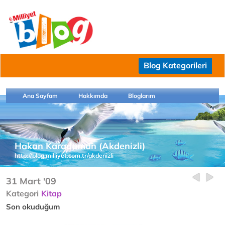
Blog Kategorileri
Ana Sayfam
Hakkımda
Bloglarım
Hakan Karaduman (Akdenizli)
http://blog.milliyet.com.tr/akdenizli
31 Mart '09
Kategori
Kitap
Son okuduğum