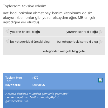
Toplarsam: tavsiye ederim.
not: hadi bakalım ahmet bey, benim kitaplarımı da siz
okuyun. (ben onlar gibi yazar olsaydım eğer, MB en çok
uğradığım yer olurdu).
yazarın önceki bloğu
yazarın sonraki bloğu
bu kategorideki önceki blog
bu kategorideki sonraki blog
kategoriden rastgele blog getir
Toplam blog
: 470
: 551
Kayıt tarihi
: 28.08.06
Ateşten denizleri mumdan gemilerle geçmeye"
benzer hayatımız. Mutlaka mavi gökyüzü
görünecektir. Gid..