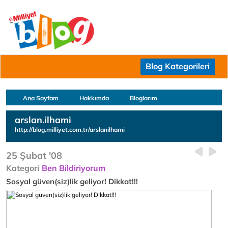
Blog Kategorileri
Ana Sayfam
Hakkımda
Bloglarım
arslan.ilhami
http://blog.milliyet.com.tr/arslanilhami
25 Şubat '08
Kategori
Ben Bildiriyorum
Sosyal güven(siz)lik geliyor! Dikkat!!!