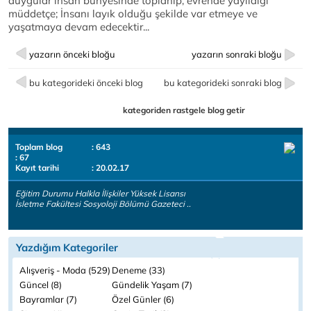
duygular insan bünyesinde toplanıp, evrende yayıldığı
müddetçe; İnsanı layık olduğu şekilde var etmeye ve
yaşatmaya devam edecektir...
yazarın önceki bloğu
yazarın sonraki bloğu
bu kategorideki önceki blog
bu kategorideki sonraki blog
kategoriden rastgele blog getir
Toplam blog
: 643
: 67
Kayıt tarihi
: 20.02.17
Eğitim Durumu Halkla İlişkiler Yüksek Lisansı
İsletme Fakültesi Sosyoloji Bölümü Gazeteci ..
Yazdığım Kategoriler
Alışveriş - Moda (529)
Deneme (33)
Güncel (8)
Gündelik Yaşam (7)
Bayramlar (7)
Özel Günler (6)