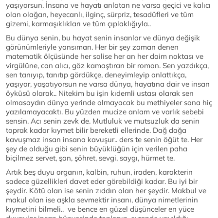
yaşıyorsun. İnsana ve hayatı anlatan ne varsa geçici ve kalıcı
olan olağan, heyecanlı, ilginç, sürpriz, tesadüfleri ve tüm
gizemi, karmaşıklıkları ve tüm çıplaklığıyla..
Bu dünya senin, bu hayat senin insanlar ve dünya değişik
görünümleriyle yansıman. Her bir şey zaman denen
matematik ölçüsünde her salise her an her daim noktası ve
virgülüne, can alıcı, göz kamaştıran bir roman. Sen yazdıkça,
sen tanıyıp, tanıtıp gördükçe, deneyimleyip anlattıkça,
yaşıyor, yaşatıyorsun ne varsa dünya, hayatına dair ve insan
öyküsü olarak.. Nitekim bu işin kıdemli ustası olarak sen
olmasaydın dünya yerinde olmayacak bu methiyeler sana hiç
yazılamayacaktı. Bu yüzden mucize anlam ve varlık sebebi
sensin. Acı senin zevk de. Mutluluk ve mutsuzluk da senin
toprak kadar kıymet bilir bereketli ellerinde. Dağ dağa
kavuşmaz insan insana kavuşur.. ders te senin öğüt te. Her
şey de olduğu gibi senin büyüklüğün için verilen paha
biçilmez servet, şan, şöhret, sevgi, saygı, hürmet te.
Artık beş duyu organın, kalbin, ruhun, iraden, karakterin
sadece güzellikleri davet eder görebildiği kadar. Bu iyi bir
şeydir. Kötü olan ise senin zıddın olan her şeydir. Makbul ve
makul olan ise aşkla sevmektir insanı, dünya nimetlerinin
kıymetini bilmeli.. ve bence en güzel düşünceler en yüce