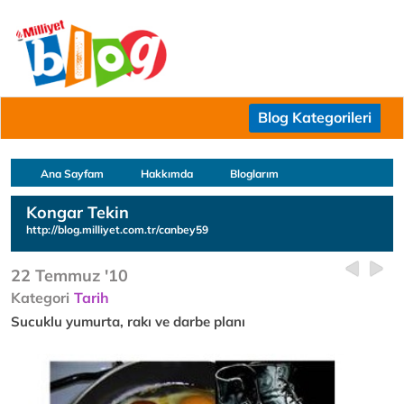
Blog Kategorileri
Ana Sayfam
Hakkımda
Bloglarım
Kongar Tekin
http://blog.milliyet.com.tr/canbey59
22 Temmuz '10
Kategori
Tarih
Sucuklu yumurta, rakı ve darbe planı