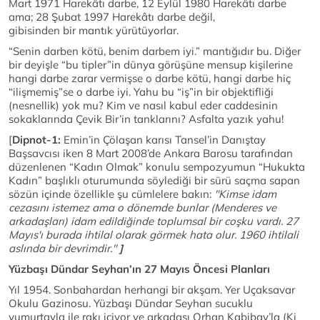
Mart 1971 Harekâtı darbe, 12 Eylül 1980 Harekâtı darbe
ama; 28 Şubat 1997 Harekâtı darbe değil,
gibisinden bir mantık yürütüyorlar.
“Senin darben kötü, benim darbem iyi.” mantığıdır bu. Diğer
bir deyişle “bu tipler”in dünya görüşüne mensup kişilerine
hangi darbe zarar vermişse o darbe kötü, hangi darbe hiç
“ilişmemiş”se o darbe iyi. Yahu bu “iş”in bir objektifliği
(nesnellik) yok mu? Kim ve nasıl kabul eder caddesinin
sokaklarında Çevik Bir’in tanklarını? Asfalta yazık yahu!
[
Dipnot-1:
Emin’in Çölaşan karısı Tansel’in Danıştay
Başsavcısı iken 8 Mart 2008’de Ankara Barosu tarafından
düzenlenen “Kadın Olmak” konulu sempozyumun “Hukukta
Kadın” başlıklı oturumunda söylediği bir sürü saçma sapan
sözün içinde özellikle şu cümlelere bakın:
''Kimse idam
cezasını istemez ama o dönemde bunlar (Menderes ve
arkadaşları) idam edildiğinde toplumsal bir coşku vardı. 27
Mayıs'ı burada ihtilal olarak görmek hata olur. 1960 ihtilali
aslında bir devrimdir.''
]
Yüzbaşı Dündar Seyhan’ın 27 Mayıs Öncesi Planları
Yıl 1954. Sonbahardan herhangi bir akşam. Yer Uçaksavar
Okulu Gazinosu. Yüzbaşı Dündar Seyhan sucuklu
yumurtayla ile rakı içiyor ve arkadaşı Orhan Kabibay’la (Ki