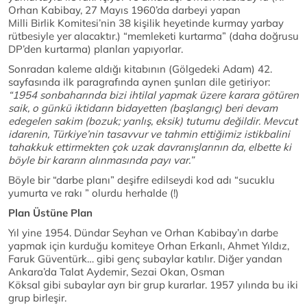
Orhan Kabibay, 27 Mayıs 1960’da darbeyi yapan
Milli Birlik Komitesi’nin 38 kişilik heyetinde kurmay yarbay
rütbesiyle yer alacaktır.) “memleketi kurtarma” (daha doğrusu
DP’den kurtarma) planları yapıyorlar.
Sonradan kaleme aldığı kitabının (Gölgedeki Adam) 42.
sayfasında ilk paragrafında aynen şunları dile getiriyor:
“1954 sonbaharında bizi ihtilal yapmak üzere karara götüren
saik, o günkü iktidarın bidayetten (başlangıç) beri devam
edegelen sakim (bozuk; yanlış, eksik) tutumu değildir. Mevcut
idarenin, Türkiye’nin tasavvur ve tahmin ettiğimiz istikbalini
tahakkuk ettirmekten çok uzak davranışlarının da, elbette ki
böyle bir kararın alınmasında payı var.”
Böyle bir “darbe planı” deşifre edilseydi kod adı “sucuklu
yumurta ve rakı ” olurdu herhalde (!)
Plan Üstüne Plan
Yıl yine 1954. Dündar Seyhan ve Orhan Kabibay’ın darbe
yapmak için kurduğu komiteye Orhan Erkanlı, Ahmet Yıldız,
Faruk Güventürk… gibi genç subaylar katılır. Diğer yandan
Ankara’da Talat Aydemir, Sezai Okan, Osman
Köksal gibi subaylar ayrı bir grup kurarlar. 1957 yılında bu iki
grup birleşir.