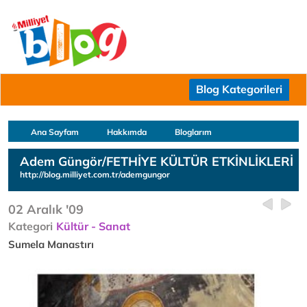
Blog Kategorileri
Ana Sayfam
Hakkımda
Bloglarım
Adem Güngör/FETHİYE KÜLTÜR ETKİNLİKLERİ
http://blog.milliyet.com.tr/ademgungor
02 Aralık '09
Kategori
Kültür - Sanat
Sumela Manastırı