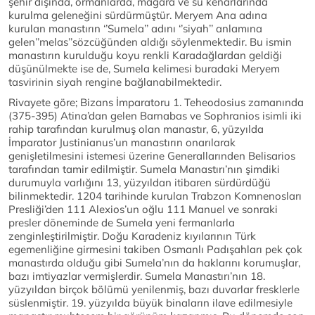
şehir dışında, ormanlarda, mağara ve su kenarlarında
kurulma geleneğini sürdürmüştür. Meryem Ana adına
kurulan manastırın ‘’Sumela’’ adını ‘’siyah’’ anlamına
gelen’’melas’’sözcüğünden aldığı söylenmektedir. Bu ismin
manastırın kurulduğu koyu renkli Karadağlardan geldiği
düşünülmekte ise de, Sumela kelimesi buradaki Meryem
tasvirinin siyah rengine bağlanabilmektedir.
Rivayete göre; Bizans İmparatoru 1. Teheodosius zamanında
(375-395) Atina’dan gelen Barnabas ve Sophranios isimli iki
rahip tarafından kurulmuş olan manastır, 6, yüzyılda
İmparator Justinianus’un manastırın onarılarak
genişletilmesini istemesi üzerine Generallarınden Belisarios
tarafından tamir edilmiştir. Sumela Manastırı’nın şimdiki
durumuyla varlığını 13, yüzyıldan itibaren sürdürdüğü
bilinmektedir. 1204 tarihinde kurulan Trabzon Komnenosları
Presliği’den 111 Alexios’un oğlu 111 Manuel ve sonraki
presler döneminde de Sumela yeni fermanlarla
zenginleştirilmiştir. Doğu Karadeniz kıyılarının Türk
egemenliğine girmesini takiben Osmanlı Padışahları pek çok
manastırda olduğu gibi Sumela’nın da haklarını korumuşlar,
bazı imtiyazlar vermişlerdir. Sumela Manastırı’nın 18.
yüzyıldan birçok bölümü yenilenmiş, bazı duvarlar fresklerle
süslenmiştir. 19. yüzyılda büyük binaların ilave edilmesiyle