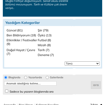
Muğla Fethiye doğumluyum. Sanat okulu elektrik
bölümü mezunuyum. Tarih ve Kültüre çok önem
veriyo..
Yazdığım Kategoriler
Güncel (81)
Şiir (79)
Ben Bildiriyorum (18)
Öykü (13)
Etkinlikler / Festivaller
Futbol (8)
(9)
Mizah (8)
Doğal Hayat / Çevre
Tarih (7)
(7)
Deneme (7)
Bloglarda
Yazarlarda
Galerilerde
Sadece bu yazarın bloglarında ara
|
|
Yukarı
Anasayfa
Bize Ulaşın
Kullanım Koşulları