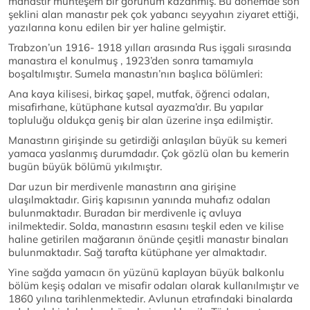
manastır muhteşem bir görünüm kazanmış. Bu dönemde son
şeklini alan manastır pek çok yabancı seyyahın ziyaret ettiği,
yazılarına konu edilen bir yer haline gelmiştir.
Trabzon’un 1916- 1918 yılları arasında Rus işgali sırasında
manastıra el konulmuş , 1923’den sonra tamamıyla
boşaltılmıştır. Sumela manastırı’nın başlıca bölümleri:
Ana kaya kilisesi, birkaç şapel, mutfak, öğrenci odaları,
misafirhane, kütüphane kutsal ayazma’dır. Bu yapılar
topluluğu oldukça geniş bir alan üzerine inşa edilmiştir.
Manastırın girişinde su getirdiği anlaşılan büyük su kemeri
yamaca yaslanmış durumdadır. Çok gözlü olan bu kemerin
bugün büyük bölümü yıkılmıştır.
Dar uzun bir merdivenle manastırın ana girişine
ulaşılmaktadır. Giriş kapısının yanında muhafız odaları
bulunmaktadır. Buradan bir merdivenle iç avluya
inilmektedir. Solda, manastırın esasını teşkil eden ve kilise
haline getirilen mağaranın önünde çeşitli manastır binaları
bulunmaktadır. Sağ tarafta kütüphane yer almaktadır.
Yine sağda yamacın ön yüzünü kaplayan büyük balkonlu
bölüm keşiş odaları ve misafir odaları olarak kullanılmıştır ve
1860 yılına tarihlenmektedir. Avlunun etrafındaki binalarda