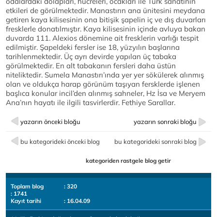
odalardaki dolapları, hücreleri, ocakları ile Türk sanatının
etkileri de görülmektedir. Manastırın ana ünitesini meydana
getiren kaya kilisesinin ona bitişik şapelin iç ve dış duvarları
fresklerle donatılmıştır. Kaya kilisesinin içinde avluya bakan
duvarda 111. Alexios dönemine ait fresklerin varlığı tespit
edilmiştir. Şapeldeki fersler ise 18, yüzyılın başlarına
tarihlenmektedir. Üç ayrı devirde yapılan üç tabaka
görülmektedir. En alt tabakanın fersleri daha üstün
niteliktedir. Sumela Manastırı’ında yer yer sökülerek alınmış
olan ve oldukça harap görünüm taşıyan fersklerde işlenen
başlıca konular incil’den alınmış sahneler, Hz İsa ve Meryem
Ana’nın hayatı ile ilgili tasvirlerdir. Fethiye Sarallar.
yazarın önceki bloğu
yazarın sonraki bloğu
bu kategorideki önceki blog
bu kategorideki sonraki blog
kategoriden rastgele blog getir
Toplam blog
: 320
: 1741
Kayıt tarihi
: 16.04.09