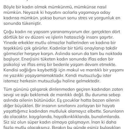
Böyle bir kadın olmak mümkünmü, mümkünse nasıl
mümkün. Neyazık ki hayatını acılarla yaşamaya aday
kadınsa mümkün. yoksa bunun sonu stres ve yorgunluk en
sonunda tükeniştir.
Çoğu kadın ne yapsam yaranamıyorum der. gerçekten dört
dörtlük bir ev düzeni ve işlerin hatasızlığı insanı şaşırtır.
Yinede erkekler mutlu olmazlar hallerinden ve kadına bir
teşekkürü çok görürler. Kadınlar bir türlü onaylanıp takdir
görmezler herşeye karşın. Aslında sorun da tam bu noktada
başlıyor. Enerjisini tüketen kadın sonunda iflas eden bir
psikoloji ve iflas emiş bir bedenle yaşam devam etmekte.
Kendisi sağlığını kaybettiği için makul ve mantıklı bir yaşamı
ne yazıkki yaşayamamaktadır. Kendi mutsuzluğu ister
istemez herkesin mutsuzluğu haline gelmektedir.
Tüm gününü çalışarak dinlenmeden geçiren kadından zaten
sevgi ve aşkı beklemek de mantıklı değil. Bu duruma sebep
aslında ailenin bütünüdür. Eş çocuklar hatta bazen ailenin
diğer büyükleri. Bir insanın sınırlarını zorlayan bir hayatı
yaşattığımız kadından mutluluk alamayız elbette. Sorunların
da olacaktır. kaygılarıda, hayalkırıklıklarıda, bunalımlarıda.
Siz siz olun süper kadın olmaya çalışmayın. İnan ki daha
fazla mutlu olacaksınız. Bırakın bu günde eşiniz bulaşıkları