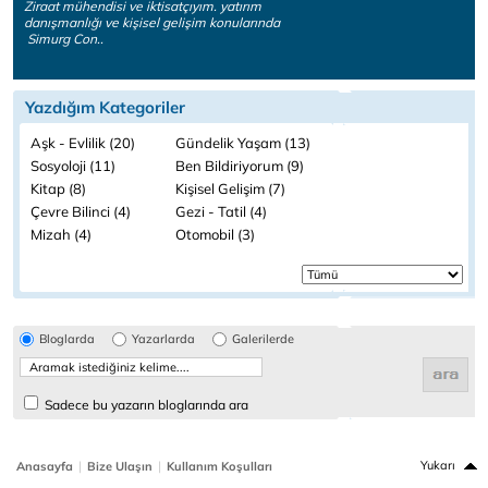
Ziraat mühendisi ve iktisatçıyım. yatırım
danışmanlığı ve kişisel gelişim konularında
Simurg Con..
Yazdığım Kategoriler
Aşk - Evlilik (20)
Gündelik Yaşam (13)
Sosyoloji (11)
Ben Bildiriyorum (9)
Kitap (8)
Kişisel Gelişim (7)
Çevre Bilinci (4)
Gezi - Tatil (4)
Mizah (4)
Otomobil (3)
Bloglarda
Yazarlarda
Galerilerde
Sadece bu yazarın bloglarında ara
|
|
Yukarı
Anasayfa
Bize Ulaşın
Kullanım Koşulları