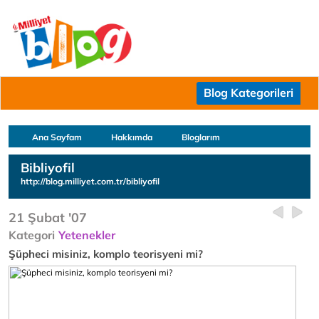
Blog Kategorileri
Ana Sayfam
Hakkımda
Bloglarım
Bibliyofil
http://blog.milliyet.com.tr/bibliyofil
21 Şubat '07
Kategori
Yetenekler
Şüpheci misiniz, komplo teorisyeni mi?