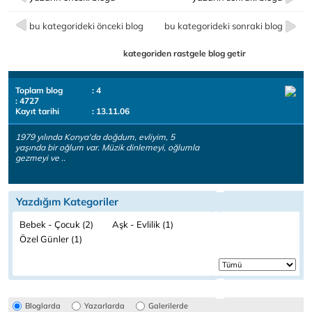
bu kategorideki önceki blog
bu kategorideki sonraki blog
kategoriden rastgele blog getir
Toplam blog
: 4
: 4727
Kayıt tarihi
: 13.11.06
1979 yılında Konya'da doğdum, evliyim, 5
yaşında bir oğlum var. Müzik dinlemeyi, oğlumla
gezmeyi ve ..
Yazdığım Kategoriler
Bebek - Çocuk (2)
Aşk - Evlilik (1)
Özel Günler (1)
Bloglarda
Yazarlarda
Galerilerde