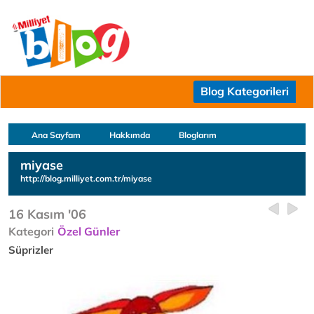
Blog Kategorileri
Ana Sayfam
Hakkımda
Bloglarım
miyase
http://blog.milliyet.com.tr/miyase
16 Kasım '06
Kategori
Özel Günler
Süprizler