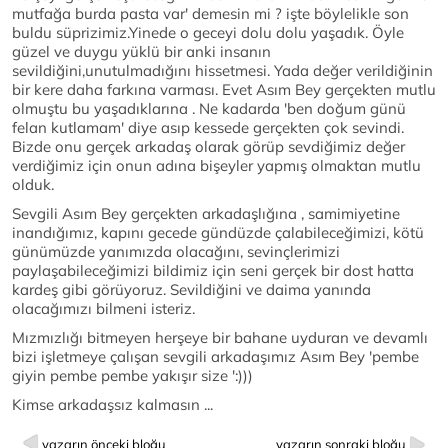
mutfağa burda pasta var' demesin mi ? işte böylelikle son
buldu süprizimiz.Yinede o geceyi dolu dolu yaşadık. Öyle
güzel ve duygu yüklü bir anki insanın
sevildiğini,unutulmadığını hissetmesi. Yada değer verildiğinin
bir kere daha farkına varması. Evet Asım Bey gerçekten mutlu
olmuştu bu yaşadıklarına . Ne kadarda 'ben doğum günü
felan kutlamam' diye asıp kessede gerçekten çok sevindi.
Bizde onu gerçek arkadaş olarak görüp sevdiğimiz değer
verdiğimiz için onun adına bişeyler yapmış olmaktan mutlu
olduk.
Sevgili Asım Bey gerçekten arkadaşlığına , samimiyetine
inandığımız, kapını gecede gündüzde çalabileceğimizi, kötü
günümüzde yanımızda olacağını, sevinçlerimizi
paylaşabileceğimizi bildimiz için seni gerçek bir dost hatta
kardeş gibi görüyoruz. Sevildiğini ve daima yanında
olacağımızı bilmeni isteriz.
Mızmızlığı bitmeyen herşeye bir bahane uyduran ve devamlı
bizi işletmeye çalışan sevgili arkadaşımız Asım Bey 'pembe
giyin pembe pembe yakışır size ':)))
Kimse arkadaşsız kalmasın ...
yazarın önceki bloğu
yazarın sonraki bloğu