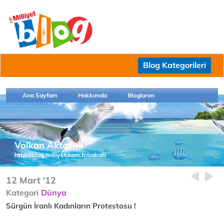
Blog Kategorileri
Ana Sayfam
Hakkımda
Bloglarım
Volkan Aktas
http://blog.milliyet.com.tr/sakalli
12 Mart '12
Kategori
Dünya
Sürgün İranlı Kadınların Protestosu !