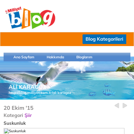
Blog Kategorileri
Ana Sayfam
Hakkımda
Bloglarım
ALİ KARAGÖZ
http://blog.milliyet.com.tr/ali karagoz
20 Ekim '15
Kategori
Şiir
Suskunluk