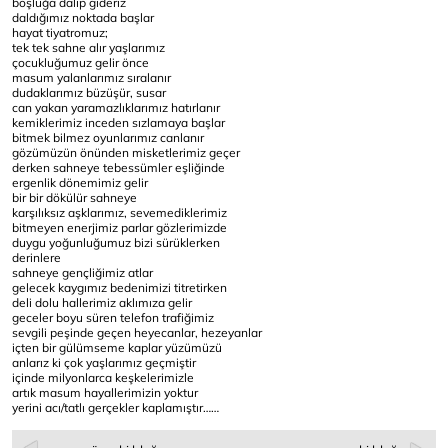
boşluğa dalıp gideriz
daldığımız noktada başlar
hayat tiyatromuz;
tek tek sahne alır yaşlarımız
çocukluğumuz gelir önce
masum yalanlarımız sıralanır
dudaklarımız büzüşür, susar
can yakan yaramazlıklarımız hatırlanır
kemiklerimiz inceden sızlamaya başlar
bitmek bilmez oyunlarımız canlanır
gözümüzün önünden misketlerimiz geçer
derken sahneye tebessümler eşliğinde
ergenlik dönemimiz gelir
bir bir dökülür sahneye
karşılıksız aşklarımız, sevemediklerimiz
bitmeyen enerjimiz parlar gözlerimizde
duygu yoğunluğumuz bizi sürüklerken
derinlere
sahneye gençliğimiz atlar
gelecek kaygımız bedenimizi titretirken
deli dolu hallerimiz aklımıza gelir
geceler boyu süren telefon trafiğimiz
sevgili peşinde geçen heyecanlar, hezeyanlar
içten bir gülümseme kaplar yüzümüzü
anlarız ki çok yaşlarımız geçmiştir
içinde milyonlarca keşkelerimizle
artık masum hayallerimizin yoktur
yerini acı/tatlı gerçekler kaplamıştır……