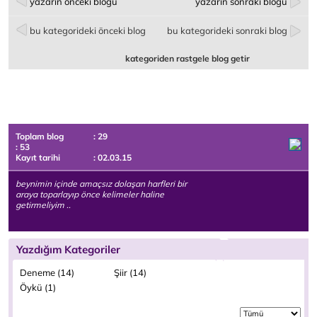
yazarın önceki bloğu
yazarın sonraki bloğu
bu kategorideki önceki blog
bu kategorideki sonraki blog
kategoriden rastgele blog getir
Toplam blog
: 29
: 53
Kayıt tarihi
: 02.03.15
beynimin içinde amaçsız dolaşan harfleri bir
araya toparlayıp önce kelimeler haline
getirmeliyim ..
Yazdığım Kategoriler
Deneme (14)
Şiir (14)
Öykü (1)