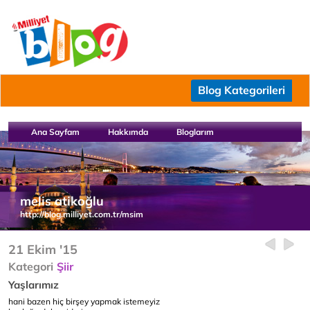
Blog Kategorileri
Ana Sayfam
Hakkımda
Bloglarım
melis atikoğlu
http://blog.milliyet.com.tr/msim
21 Ekim '15
Kategori
Şiir
Yaşlarımız
hani bazen hiç birşey yapmak istemeyiz