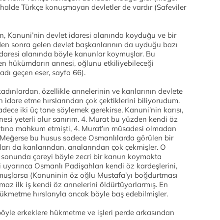
u halde Türkçe konuşmayan devletler de vardır (Safeviler
ın, Kanuni’nin devlet idaresi alanında koyduğu ve bir
en sonra gelen devlet başkanlarının da uyduğu bazı
idaresi alanında böyle kanunlar koymuşlar. Bu
en hükümdarın annesi, oğlunu etkiliyebileceği
adı geçen eser, sayfa 66).
dınlardan, özellikle annelerinin ve karılarının devlete
 idare etme hırslarından çok çektiklerini biliyorudum.
dece iki üç tane söylemek gerekirse, Kanuni’nin karısı,
nnesi yeterli olur sanırım. 4. Murat bu yüzden kendi öz
atına mahkum etmişti, 4. Murat’ın müsadesi olmadan
 Meğerse bu husus sadece Osmanlılarda görülen bir
rı da karılarından, analarından çok çekmişler. O
i sonunda çareyi böyle zecri bir kanun koymakta
i uyarınca Osmanlı Padişahları kendi öz kardeşlerini,
tmuşlarsa (Kanuninin öz oğlu Mustafa’yı boğdurtması
az ilk iş kendi öz annelerini öldürtüyorlarmış. En
ükmetme hırslarıyla ancak böyle baş edebilmişler.
 böyle erkeklere hükmetme ve işleri perde arkasından