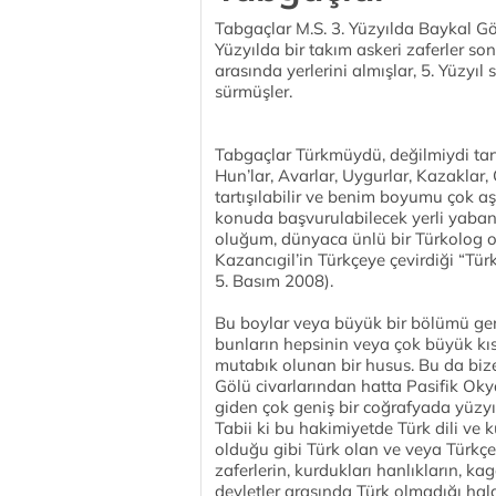
Tabgaçlar M.S. 3. Yüzyılda Baykal Gö
Yüzyılda bir takım askeri zaferler 
arasında yerlerini almışlar, 5. Yüzyı
sürmüşler.
Tabgaçlar Türkmüydü, değilmiydi tar
Hun’lar, Avarlar, Uygurlar, Kazaklar, 
tartışılabilir ve benim boyumu çok aş
konuda başvurulabilecek yerli yaban
oluğum, dünyaca ünlü bir Türkolog o
Kazancıgil’in Türkçeye çevirdiği “Türkl
5. Basım 2008).
Bu boylar veya büyük bir bölümü ge
bunların hepsinin veya çok büyük kı
mutabık olunan bir husus. Bu da biz
Gölü civarlarından hatta Pasifik Ok
giden çok geniş bir coğrafyada yüzyı
Tabii ki bu hakimiyetde Türk dili ve 
olduğu gibi Türk olan ve veya Türkçe
zaferlerin, kurdukları hanlıkların, ka
devletler arasında Türk olmadığı hal