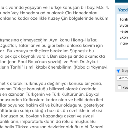
lü civarında yaşayan ve Türkçe konuşan bir boy. M.S. 4.
Yazd
sonunda Vey Hanedanı adını alarak Çin Hanedanları
l sonlarına kadar özellikle Kuzey Çin bölgelerinde hüküm
Tarih
Siyas
Felse
Ekon
tışmasına girmeyeceğim. Aynı konu Hiong-Hu’lar,
İnanç
Oguz’lar, Tatar’lar ve bu gibi belki onlarca kavim için
ar.. Bu konuyu tarihçilere bırakalım Şüphesiz bu
cı pek çok kaynak vardır. Ben size şu anda okumakta
lan Jean Paul Roux’nun yazdığı ve Prof. Dr. Aykut
erin Tarihi” isimli kitabı önerebilirim, (Kabalcı Yayınevi,
Blo
netik olarak Türkmüydü değilmiydi konusu bir yana,
Sad
smının Türkçe konuştuğu bilimsel olarak üzerinde
e en azından Türkçenin ve Türk Kültürünün, Baykal
yanusundan Kafkaslara kadar olan ve belki daha ileri
llar boyunca hakim dil ve kültür olduğunu gösteriyor.
kültürünün sahip olduğu bazı üstün özelliklerin etkisi
 konuşan bu boyların kazandığı askeri ve siyasi
ganlıkların, imparatorlukların da rolü olmuştur. Bu
de halkı Türkçe konuşan devletler olduğu gibi (Mogol