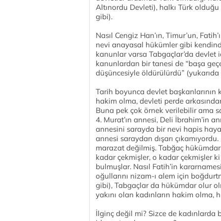
Altınordu Devleti), halkı Türk olduğ
gibi).
Nasıl Cengiz Han’ın, Timur’un, Fatih’
nevi anayasal hükümler gibi kendind
kanunlar varsa Tabgaçlar’da devlet 
kanunlardan bir tanesi de “başa geç
düşüncesiyle öldürülürdü” (yukarıda 
Tarih boyunca devlet başkanlarının ka
hakim olma, devleti perde arkasından
Buna pek çok örnek verilebilir ama sa
4. Murat’ın annesi, Deli İbrahim’in a
annesini sarayda bir nevi hapis hay
annesi saraydan dışarı çıkamıyordu.
marazat değilmiş. Tabğaç hükümdarla
kadar çekmişler, o kadar çekmişler k
bulmuşlar. Nasıl Fatih’in kararnames
oğullarını nizam-ı alem için boğdur
gibi), Tabgaçlar da hükümdar olur olm
yakını olan kadınların hakim olma, h
İlginç değil mi? Sizce de kadınlarda