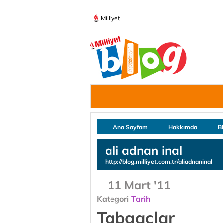
Milliyet
Ana Sayfam
Hakkımda
B
ali adnan inal
http://blog.milliyet.com.tr/aliadnaninal
11 Mart '11
Kategori
Tarih
Tabgaçlar