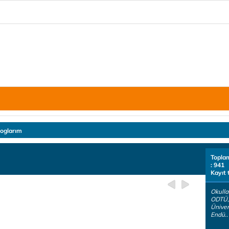
loglarım
Topla
: 941
Kayıt 
Okulla
ODTÜ,
Üniver
Endü..