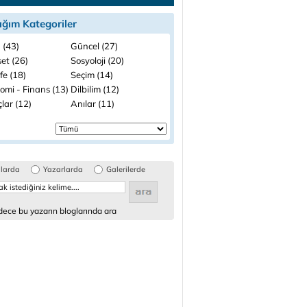
ığım Kategoriler
 (43)
Güncel (27)
et (26)
Sosyoloji (20)
fe (18)
Seçim (14)
omi - Finans (13)
Dilbilim (12)
lar (12)
Anılar (11)
glarda
Yazarlarda
Galerilerde
ece bu yazarın bloglarında ara