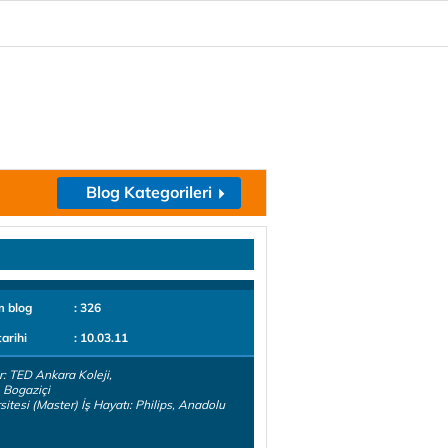
Blog Kategorileri
m blog
: 326
tarihi
: 10.03.11
r: TED Ankara Koleji,
 Bogaziçi
sitesi (Master) İş Hayatı: Philips, Anadolu