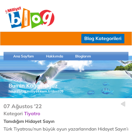
Blog Kategorileri
Ana Sayfam
Hakkımda
Bloglarım
Bumin Kağan Oğuz
http://blog.milliyet.com.tr/dost09
07 Ağustos '22
Kategori
Tiyatro
Tanıdığım Hidayet Sayın
Türk Tiyatrosu’nun büyük oyun yazarlarından Hidayet Sayın’ı