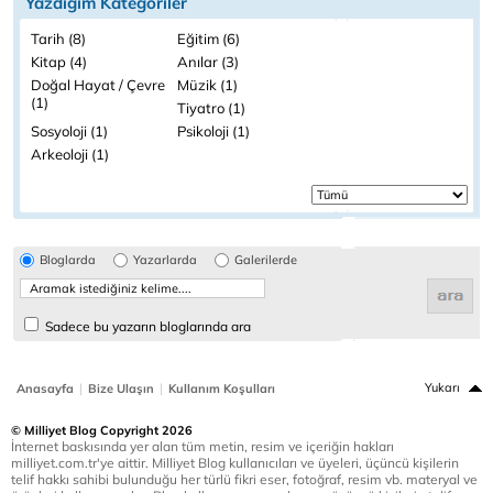
Yazdığım Kategoriler
Tarih (8)
Eğitim (6)
Kitap (4)
Anılar (3)
Doğal Hayat / Çevre
Müzik (1)
(1)
Tiyatro (1)
Sosyoloji (1)
Psikoloji (1)
Arkeoloji (1)
Bloglarda
Yazarlarda
Galerilerde
Sadece bu yazarın bloglarında ara
|
|
Yukarı
Anasayfa
Bize Ulaşın
Kullanım Koşulları
© Milliyet Blog Copyright 2026
İnternet baskısında yer alan tüm metin, resim ve içeriğin hakları
milliyet.com.tr'ye aittir. Milliyet Blog kullanıcıları ve üyeleri, üçüncü kişilerin
telif hakkı sahibi bulunduğu her türlü fikri eser, fotoğraf, resim vb. materyal ve