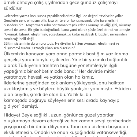
örnek olmaya çalışır, yılmadan gece gündüz çalışmayı
sürdürür.
Gelecekte yazma konusunda yapabileceklerimle ilgili de değerli tavsiyeler yollar.
Gençlerle genç olmasını bilir, kısa bir telefon konuşmasında bile bu enerjisini
hissedersiniz. Araştırmacı ruhu her zaman teşvik eder. Okumayı sevdiği gibi, okumayı
seveni de sever. Bir gün bu doğrultuda bana yanıt olarak şöyle özel bir not yollamıştı:
“Okumak, bilmek, eleştirmek, sorgulamak...o kadar uzaklaştı ki bizden, neresinden
tutulacağı belli değil.
Eğitim sisteminin durumu ortada. Ne diyelim ki? Sen okumayı, eleştirmeyi ve
düşünmeyi sürdür. Kazançlı çıkan sen olacaksın.”
Ülkemizin kanayan yaralarına parmak bastığım yazılarıma
gerçekçi yorumlarıyla eşlik eder. Yine bir yazımla bağlantılı
olarak Türkiye’nin tarihten bugüne yönetimleriyle ilgili
yaptığımız bir sohbetimizde bana; “Her devirde mitler
yaratmaya hevesli ve yatkın olan halkımız,
liderlerine gereğinden çok anlam yükleyerek, onu halktan
uzaklaştırmış ve böylece büyük yanlışlar yapılmıştır. Eskiden
olan buydu, şimdi de olan bu. Yazık ki, bu
karmaşada doğruyu söyleyenlerin sesi arada kaynayıp
gidiyor” demişti.
Hidayet Bey’e sağlıklı, uzun, gönlünce güzel yapıtlar
oluşturmaya devam edeceği ve her zaman sevgi çemberinde
yaşayacağı bir ömür diliyorum. Tanrı onu bizlerin başından
eksik etmesin. Ondaki ve onun kuşağındaki vatanseverliği,