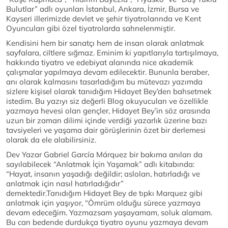
Bulutlar” adlı oyunları İstanbul, Ankara, İzmir, Bursa ve
Kayseri illerimizde devlet ve şehir tiyatrolarında ve Kent
Oyuncuları gibi özel tiyatrolarda sahnelenmiştir.
Kendisini hem bir sanatçı hem de insan olarak anlatmak
sayfalara, ciltlere sığmaz. Eminim ki yapıtlarıyla tartışılmaya,
hakkında tiyatro ve edebiyat alanında nice akademik
çalışmalar yapılmaya devam edilecektir. Bununla beraber,
anı olarak kalmasını tasarladığım bu mütevazı yazımda
sizlere kişisel olarak tanıdığım Hidayet Bey’den bahsetmek
istedim. Bu yazıyı siz değerli Blog okuyucuları ve özellikle
yazmaya hevesi olan gençler, Hidayet Bey’in söz arasında
uzun bir zaman dilimi içinde verdiği yazarlık üzerine bazı
tavsiyeleri ve yaşama dair görüşlerinin özet bir derlemesi
olarak da ele alabilirsiniz.
Dev Yazar Gabriel García Márquez bir bakıma anıları da
sayılabilecek “Anlatmak İçin Yaşamak” adlı kitabında:
“Hayat, insanın yaşadığı değildir; aslolan, hatırladığı ve
anlatmak için nasıl hatırladığıdır”
demektedir.Tanıdığım Hidayet Bey de tıpkı Marquez gibi
anlatmak için yaşıyor, “Ömrüm olduğu sürece yazmaya
devam edeceğim. Yazmazsam yaşayamam, soluk alamam.
Bu can bedende durdukça tiyatro oyunu yazmaya devam