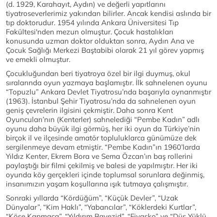
(d. 1929, Karahayıt, Aydın) ve değerli yapıtlarını
tiyatroseverlerimiz yakından bilirler. Ancak kendisi aslında bir
tıp doktorudur. 1954 yılında Ankara Üniversitesi Tıp
Fakültesi'nden mezun olmuştur. Çocuk hastalıkları
konusunda uzman doktor olduktan sonra, Aydın Ana ve
Çocuk Sağlığı Merkezi Baştabibi olarak 21 yıl görev yapmış
ve emekli olmuştur.
Çocukluğundan beri tiyatroya özel bir ilgi duymuş, okul
sıralarında oyun yazmaya başlamıştır. İlk sahnelenen oyunu
“Topuzlu” Ankara Devlet Tiyatrosu’nda başarıyla oynanmıştır
(1963). İstanbul Şehir Tiyatrosu’nda da sahnelenen oyun
geniş çevrelerin ilgisini çekmiştir. Daha sonra Kent
Oyuncuları’nın (Kenterler) sahnelediği “Pembe Kadın” adlı
oyunu daha büyük ilgi görmüş, her iki oyun da Türkiye’nin
birçok il ve ilçesinde amatör topluluklarca günümüze dek
sergilenmeye devam etmiştir. “Pembe Kadın”ın 1960’larda
Yıldız Kenter, Ekrem Bora ve Sema Özcan’ın baş rollerini
paylaştığı bir filmi çekilmiş ve balesi de yapılmıştır. Her iki
oyunda köy gerçekleri içinde toplumsal sorunlara değinmiş,
insanımızın yaşam koşullarına ışık tutmaya çalışmıştır.
Sonraki yıllarda “Kördüğüm”, “Küçük Devler”, “Uzak
Dünyalar”, “Kim Haklı”, “Yabancılar”, “Köklerdeki Kurtlar”,
“Köşe Kapmaca”, “Yıldırım Bayezid”, “Fiyasko” ve “Düş Yüklü