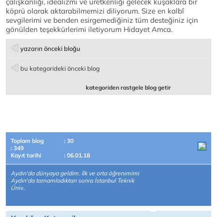
çalışkanlığı, idealizmi ve üretkenliği gelecek kuşaklara bir
köprü olarak aktarabilmemizi diliyorum. Size en kalbî
sevgilerimi ve benden esirgemediğiniz tüm desteğiniz için
gönülden teşekkürlerimi iletiyorum Hidayet Amca.
yazarın önceki bloğu
bu kategorideki önceki blog
kategoriden rastgele blog getir
Toplam blog
: 30
: 349
Kayıt tarihi
: 06.01.18
Aydın'da dünyaya geldim. İlk ve orta öğrenimimi
Aydın'da tamamladıktan sonra İstanbul Teknik
Üniv..