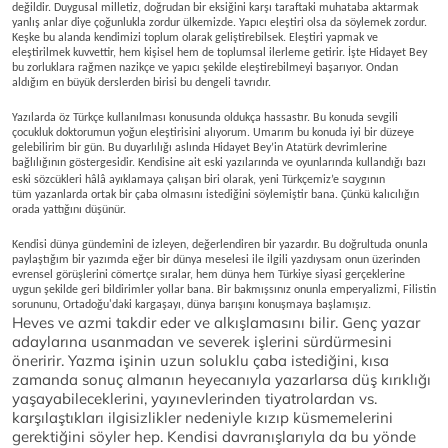
değildir. Duygusal milletiz, doğrudan bir eksiğini karşı taraftaki muhataba aktarmak
yanlış anlar diye çoğunlukla zordur ülkemizde. Yapıcı eleştiri olsa da söylemek zordur.
Keşke bu alanda kendimizi toplum olarak geliştirebilsek. Eleştiri yapmak ve
eleştirilmek kuvvettir, hem kişisel hem de toplumsal ilerleme getirir. İşte Hidayet Bey
bu zorluklara rağmen nazikçe ve yapıcı şekilde eleştirebilmeyi başarıyor. Ondan
aldığım en büyük derslerden birisi bu dengeli tavrıdır.
Yazılarda öz Türkçe kullanılması konusunda oldukça hassastır. Bu konuda sevgili
çocukluk doktorumun yoğun eleştirisini alıyorum. Umarım bu konuda iyi bir düzeye
gelebilirim bir gün. Bu duyarlılığı aslında Hidayet Bey’in Atatürk devrimlerine
bağlılığının göstergesidir. Kendisine ait eski yazılarında ve oyunlarında kullandığı bazı
say
eski sözcükleri hâlâ ayıklamaya çalışan biri olarak, yeni Türkçemiz’e
gının
tüm yazanlarda ortak bir çaba olmasını istediğini söylemiştir bana. Çünkü kalıcılığın
orada yattığını düşünür.
Kendisi dünya gündemini de izleyen, değerlendiren bir yazardır. Bu doğrultuda onunla
paylaştığım bir yazımda eğer bir dünya meselesi ile ilgili yazdıysam onun üzerinden
evrensel görüşlerini cömertçe sıralar, hem dünya hem Türkiye siyasi gerçeklerine
uygun şekilde geri bildirimler yollar bana. Bir bakmışsınız onunla emperyalizmi, Filistin
sorununu, Ortadoğu'daki kargaşayı, dünya barışını konuşmaya başlamışız.
Heves ve azmi takdir eder ve alkışlamasını bilir. Genç yazar
adaylarına usanmadan ve severek işlerini sürdürmesini
öneririr. Yazma işinin uzun soluklu çaba istediğini, kısa
zamanda sonuç almanın heyecanıyla yazarlarsa düş kırıklığı
yaşayabileceklerini, yayınevlerinden tiyatrolardan vs.
karşılaştıkları ilgisizlikler nedeniyle kızıp küsmemelerini
gerektiğini söyler hep. Kendisi davranışlarıyla da bu yönde