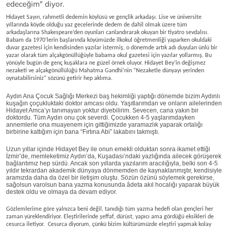
edeceğim" diyor.
Hidayet Sayın, rahmetli dedemin köylüsü ve gençlik arkadaşı. Lise ve üniversite
yıllarında köyde olduğu yaz gecelerinde dedem de dahil olmak üzere tüm
arkadaşlarına Shakespeare’den oyunları canlandırarak okuyan bir tiyatro sevdalısı.
Babam da 1970’lerin başlarında köyümüzde ilkokul öğretmenliği yaparken okuldaki
duvar gazetesi için kendisinden yazılar istermiş, o dönemde artık adı duyulan ünlü bir
yazar olarak tüm alçakgönüllüğüyle babama okul gazetesi için yazılar yollarmış. Bu
yönüyle bugün de genç kuşaklara ne güzel örnek oluyor. Hidayet Bey’in değişmez
nezaketi ve alçakgönüllülüğü Mahatma Gandhi’nin “Nezaketle dünyayı yerinden
oynatabilirsiniz” sözünü getirir hep aklıma.
Aydın Ana Çocuk Sağlığı Merkezi baş hekimliği yaptığı dönemde bizim Aydınlı
kuşağın çoçukluktaki doktor amcası oldu. Yaşıtlarımdan ve onların ailelerinden
Hidayet Amca’yı tanımayan yoktur diyebilirim. Sevecen, cana yakın bir
doktordu. Tüm Aydın onu çok severdi. Çocukken 4-5 yaşlarımdayken
annemlerle ona muayenem için gittiğimizde yaramazlık yaparak ortalığı
birbirine kattığım için bana “Fırtına Abi” lakabını takmıştı.
Uzun yıllar içinde Hidayet Bey ile onun emekli olduktan sonra ikamet ettiği
İzmir’de, memleketimiz Aydın’da, Kuşadası’ndaki yazlığında ailecek görüşerek
bağlantımız hep sürdü. Ancak son yıllarda yazılarım aracılığıyla, belki son 4-5
yıldır tekrardan akademik dünyaya dönmemden de kaynaklanmıştır, kendisiyle
aramızda daha da özel bir iletişim oluştu. Sözün özünü söylemek gerekirse,
sağolsun varolsun bana yazma konusunda âdeta akıl hocalığı yaparak büyük
destek oldu ve olmaya da devam ediyor.
Gözlemlerime göre yalnızca beni değil, tanıdığı tüm yazma hedefi olan gençleri her
zaman yüreklendiriyor. Eleştirilerinde şeffaf, dürüst, yapıcı ama gördüğü eksikleri de
cesurca iletiyor. Cesurca diyorum, çünkü bizim kültürümüzde eleştiri yapmak kolay