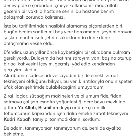
deneyip de o çorbadan içmeye kalkarsanız maazallah
gecenin bir vakti o hastane senin, bu hastane benim
dolaşmak zorunda kalırsınız.
İşte bu tarif ilminden nasibini alamamış biçarelerden biri,
bugün benim saatlerimi boş yere harcamama, şeyhini arayan
şaşkın mürit misali şehrin sokaklarında döne döne
dolaşmama vesile oldu.
Efendim, uzun yıllar önce kaybettiğim bir akrabamı bulmam
gerekiyordu. Bulayım da hatırını sorayım, yanı başına oturup
bir acı kahvesini içeyim, geçmişi yâd edip kendimden
geçeyim istedim.
Akrabamın sadece adı ve soyadını bir de emekli ziraat
teknisyeni olduğunu biliyor, bu veri kırıntılarıyla onu nispeten
ufak olan şehrimde bulabileceğimi umuyordum.
Zirai ilaçlar, süt sağım makineleri ve bilumum fide, fidan
satmaya çalışan esnafın yoğunlaştığı dere boyu mevkiine
gittim.
Ya Allah, Bismillah
deyip önüme çıkan ilk
tohumcunun kapısından içeri dalıp emekli ziraat teknisyeni
Kadri Kabal’
ı tanıyıp, tanımadıklarını sordum.
Be adam, tanımıyorsan tanımıyorum de, beni de ayakta
bekletme.