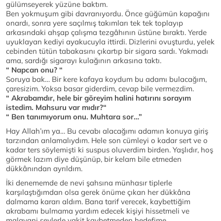
gülümseyerek yüzüne baktım.
Ben yokmuşum gibi davranıyordu. Önce güğümün kapağını
onardı, sonra yere saçılmış takımları tek tek toplayıp
arkasındaki ahşap çalışma tezgâhının üstüne bıraktı. Yerde
uyuklayan kediyi ayakucuyla ittirdi. Dizlerini ovuşturdu, yelek
cebinden tütün tabakasını çıkartıp bir sigara sardı. Yakmadı
ama, sardığı sigarayı kulağının arkasına taktı.
“ Napcan onu? “
Soruya bak… Bir kere kafaya koydum bu adamı bulacağım,
çaresizim. Yoksa basar giderdim, cevap bile vermezdim.
“ Akrabamdır, hele bir göreyim halini hatırını sorayım
istedim. Mahsuru var mıdır?“
“ Ben tanımıyorum onu. Muhtara sor…”
Hay Allah’ım ya… Bu cevabı alacağımı adamın konuya giriş
tarzından anlamalıydım. Hele son cümleyi o kadar sert ve o
kadar ters söylemişti ki suspus oluverdim birden. Yaşlıdır, hoş
görmek lazım diye düşünüp, bir kelam bile etmeden
dükkânından ayrıldım.
İki denememde de nevi şahsına münhasır tiplerle
karşılaştığımdan olsa gerek önüme çıkan her dükkâna
dalmama kararı aldım. Bana tarif verecek, kaybettiğim
akrabamı bulmama yardım edecek kişiyi hissetmeli ve
malayani şeylerle vakit kaybetmeden hedefime