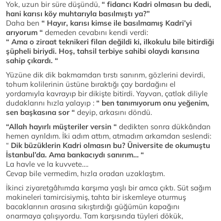
Yok, uzun bir süre düşündü,
“ fidancı Kadri olmasın bu dedi,
hani karısı köy muhtarıyla basılmıştı ya?”
Daha ben
“ Hayır, karısı kimse ile basılmamış Kadri’yi
arıyorum “
demeden cevabını kendi verdi:
“ Ama o ziraat teknikeri filan değildi ki, ilkokulu bile bitirdiği
şüpheli biriydi. Hoş, tahsil terbiye sahibi olaydı karısına
sahip çıkardı. “
Yüzüne dik dik bakmamdan tırstı sanırım, gözlerini devirdi,
tohum kolilerinin üstüne bıraktığı çay bardağını el
yordamıyla kavrayıp bir dikişte bitirdi. Yayvan, çatlak diliyle
dudaklarını hızla yalayıp :
“ ben tanımıyorum onu yeğenim,
sen başkasına sor “
deyip, arkasını döndü.
“Allah hayırlı müşteriler versin “
dedikten sonra dükkândan
hemen ayrıldım. İki adım attım, atmadım arkamdan seslendi:
“
Dik büzüklerin Kadri olmasın bu? Üniversite de okumuştu
İstanbul’da. Ama bankacıydı sanırım… “
La havle ve la kuvvete….
Cevap bile vermedim, hızla oradan uzaklaştım.
İkinci ziyaretgâhımda karşıma yaşlı bir amca çıktı. Süt sağım
makineleri tamircisiymiş, tahta bir iskemleye oturmuş
bacaklarının arasına sıkıştırdığı güğümün kapağını
onarmaya çalışıyordu. Tam karşısında tüyleri dökük,