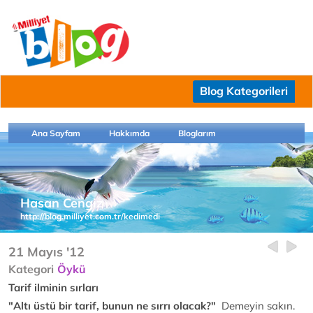
Blog Kategorileri
Ana Sayfam
Hakkımda
Bloglarım
Hasan Cengiz
http://blog.milliyet.com.tr/kedimedi
21 Mayıs '12
Kategori
Öykü
Tarif ilminin sırları
"Altı üstü bir tarif, bunun ne sırrı olacak?"
Demeyin sakın.