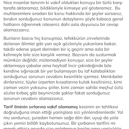
Nice insanlar tanırım ki vakıf oldukları konuyu bir türlü karşı
tarafa aktaramaz, bildikleriyle kimseye yol gösteremez. Bu
muhteremlere sıradan bir konu hakkında bir şeyler sorsanız,
bırakın sorduğunuz konunun detaylarını şöyle kabaca genel
hatlarını öğrenmek isteseniz dahi asla doyurucu bir cevap
alamazsanız.
Bunların bazısı hiç konuşmaz, tefekkürün zirvelerinde
dolanan âlimler gibi yarı açık gözleriyle yukarılara bakar,
takdir ederse şayet derinden bir iç geçirir ama asla bir
kelimeyle bile size karşılık vermez. Bazısını da susturmak
mümkün değildir, mütemadiyen konuşur, size bir şeyler
aktarmaya çabalar ama heyhat! İncir çekirdeğinde bile
kendine sığınacak bir yer bulamayan bu laf kalabalıkları
sorduğunuz sorunun cevabını kesinlikle içermez. Menkıbeler
dinlersiniz, tüyler ürperten kıssalarına kulak kesilirsiniz, kimi
zaman vezin yoksunu şiirler, kimi zaman sahibi meçhul özlü
sözler kırbaç gibi beyninizde şaklar fakat sorduğunuz
sorunun cevabını alamazsınız.
Tarif ilminin sırlarına vakıf olamamış
kesimin en tehlikesi
doğruluğuna iman ettiği yanlışlara sizi yönlendirenlerdir. Yol
mu sordunuz, şuradan hemen sağa dön der, uyup da yola
çıkın yemin billâh kaybolursunuz. Bir çorbanın tarifini mi
merak ettiniz anında size anlatmaya başlar ama yanlışlıkla