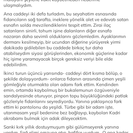
ulaşmalıydım.
Ana caddeyi iki defa turladım, bu seyahatim esnasında
fidancıların sağ tarafta, ineklere yönelik alet ve edevatı satan
esnafın solda mevzilendiklerini tespit ettim. Zirai ilaç
satanların sinirli, tohum işine dalanların diğer esnafa
nazaran daha sevimli olduklarını gözlemledim. Ayaklarımın
dermanı kesilmeyip, bir ucundan diğerine yürüyerek yirmi
dakikada gidilebilen bu caddede birkaç tur daha
atabilseydim siyasi görüşlerinden, ekonomik güçlerine kadar
hiç işime yaramayacak birçok gereksiz veriyi bile elde
edebilirdim.
İkinci turun üçüncü yarısında- caddeyi dört kısma bölüp, o
şekilde dolaşıyordum- onlarca fidanın arasında çimen yeşili
gömleğiyle oturmakta olan adamı fark ettim. Kendinden
emin, ortamda kaybolmuş bir bukalemunun özgüveniyle
sandalyesinde oturuyor, pinpon topu büyüklüğündeki patlak
gözleriyle fidanlarını seyrediyordu. Yanına yaklaşınca fark
ettim ki pantolonu da yeşildi. Türbe gibi bir adam işte,
utanmasam yeşil bedenine bez bağlayıp, kaybolan Kadri
akrabamı bulmak için adak dileyecektim.
Sanki kırk yıllık dostuymuşum gibi gülümseyerek yanına
vardım. Sağ elimi omzuna atıp, hafifçe vurdum. O ana kadar