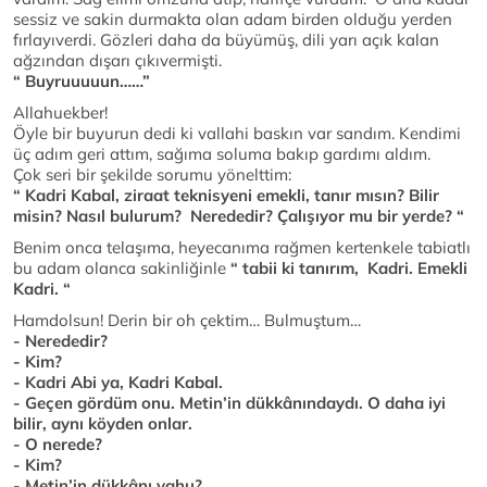
sessiz ve sakin durmakta olan adam birden olduğu yerden
fırlayıverdi. Gözleri daha da büyümüş, dili yarı açık kalan
ağzından dışarı çıkıvermişti.
“ Buyruuuuun……”
Allahuekber!
Öyle bir buyurun dedi ki vallahi baskın var sandım. Kendimi
üç adım geri attım, sağıma soluma bakıp gardımı aldım.
Çok seri bir şekilde sorumu yönelttim:
“ Kadri Kabal, ziraat teknisyeni emekli, tanır mısın? Bilir
misin? Nasıl bulurum? Nerededir? Çalışıyor mu bir yerde? “
Benim onca telaşıma, heyecanıma rağmen kertenkele tabiatlı
bu adam olanca sakinliğinle
“ tabii ki tanırım, Kadri. Emekli
Kadri. “
Hamdolsun! Derin bir oh çektim… Bulmuştum…
- Nerededir?
- Kim?
- Kadri Abi ya, Kadri Kabal.
- Geçen gördüm onu. Metin’in dükkânındaydı. O daha iyi
bilir, aynı köyden onlar.
- O nerede?
- Kim?
- Metin’in dükkânı yahu?