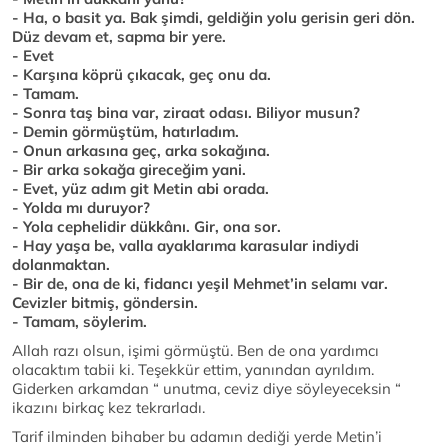
- Ha, o basit ya. Bak şimdi, geldiğin yolu gerisin geri dön.
Düz devam et, sapma bir yere.
- Evet
- Karşına köprü çıkacak, geç onu da.
- Tamam.
- Sonra taş bina var, ziraat odası. Biliyor musun?
- Demin görmüştüm, hatırladım.
- Onun arkasına geç, arka sokağına.
- Bir arka sokağa gireceğim yani.
- Evet, yüz adım git Metin abi orada.
- Yolda mı duruyor?
- Yola cephelidir dükkânı. Gir, ona sor.
- Hay yaşa be, valla ayaklarıma karasular indiydi
dolanmaktan.
- Bir de, ona de ki, fidancı yeşil Mehmet’in selamı var.
Cevizler bitmiş, göndersin.
- Tamam, söylerim.
Allah razı olsun, işimi görmüştü. Ben de ona yardımcı
olacaktım tabii ki. Teşekkür ettim, yanından ayrıldım.
Giderken arkamdan “ unutma, ceviz diye söyleyeceksin “
ikazını birkaç kez tekrarladı.
Tarif ilminden bihaber bu adamın dediği yerde Metin’i