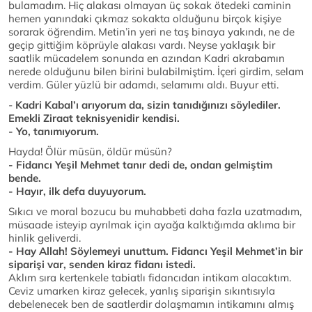
bulamadım. Hiç alakası olmayan üç sokak ötedeki caminin
hemen yanındaki çıkmaz sokakta olduğunu birçok kişiye
sorarak öğrendim. Metin’in yeri ne taş binaya yakındı, ne de
geçip gittiğim köprüyle alakası vardı. Neyse yaklaşık bir
saatlik mücadelem sonunda en azından Kadri akrabamın
nerede olduğunu bilen birini bulabilmiştim. İçeri girdim, selam
verdim. Güler yüzlü bir adamdı, selamımı aldı. Buyur etti.
-
Kadri Kabal’ı arıyorum da, sizin tanıdığınızı söylediler.
Emekli Ziraat teknisyenidir kendisi.
- Yo, tanımıyorum.
Hayda! Ölür müsün, öldür müsün?
- Fidancı Yeşil Mehmet tanır dedi de, ondan gelmiştim
bende.
- Hayır, ilk defa duyuyorum.
Sıkıcı ve moral bozucu bu muhabbeti daha fazla uzatmadım,
müsaade isteyip ayrılmak için ayağa kalktığımda aklıma bir
hinlik geliverdi.
- Hay Allah! Söylemeyi unuttum. Fidancı Yeşil Mehmet’in bir
siparişi var, senden kiraz fidanı istedi.
Aklım sıra kertenkele tabiatlı fidancıdan intikam alacaktım.
Ceviz umarken kiraz gelecek, yanlış siparişin sıkıntısıyla
debelenecek ben de saatlerdir dolaşmamın intikamını almış