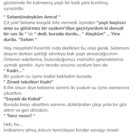
gözlerinde fer kalmamış yaşlı bir kedi yere kıvrılmış,
uyuyordu.
“ Selamünaleyküm Amca! “
Çıt yok! Selama karşılık bile vermedi. İçimden
“yaşlı başlısın
ama su götürmez bir eşeksin“diye geçiriyordum ki davudi
bir ses ile “
Ve
“ dedi, burada durdu… “ Aleyküm” … Yine
durdu. “Selam “
Hay maşallah! Kesintili nida dedikleri bu olsa gerek. Selamımı
alayım derken çektiği sıkıntıya bak yaşlı amcacağızımın.
Ortamın adetlerine, bulunduğumuz mahallin geleneklerine
uymak gerekir. Aynı tarzda sorumu sordum ben de:
“ Kadri….”
Bir yudum su içene kadar bekledim burada.
“ Ziraat teknikeri Kadri”
Kıllık olsun diye bekleme süremi iki yudum su içme zamanına
çıkarttım.
“Soyadı da Kabal”
Burada biraz abarttım sanırım, dükkândan çıkıp yola bir göz
attım ve geri döndüm.
“ Tanır mısın? “
Heh, he…
İntikamını almış, kılıcını temizleyen kindar savaşçı misali