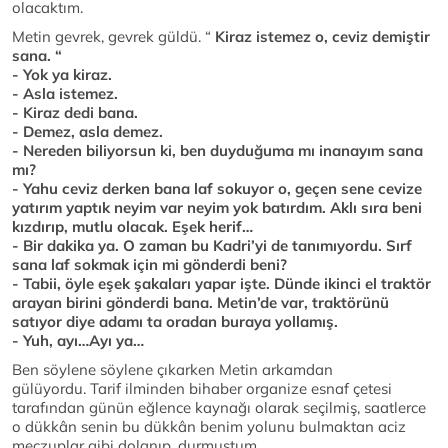
olacaktım.
Metin gevrek, gevrek güldü. “
Kiraz istemez o, ceviz demiştir
sana. “
- Yok ya kiraz.
- Asla istemez.
- Kiraz dedi bana.
- Demez, asla demez.
- Nereden biliyorsun ki, ben duyduğuma mı inanayım sana
mı?
- Yahu ceviz derken bana laf sokuyor o, geçen sene cevize
yatırım yaptık neyim var neyim yok batırdım. Aklı sıra beni
kızdırıp, mutlu olacak. Eşek herif…
- Bir dakika ya. O zaman bu Kadri’yi de tanımıyordu. Sırf
sana laf sokmak için mi gönderdi beni?
- Tabii, öyle eşek şakaları yapar işte. Dünde ikinci el traktör
arayan birini gönderdi bana. Metin’de var, traktörünü
satıyor diye adamı ta oradan buraya yollamış.
- Yuh, ayı…Ayı ya…
Ben söylene söylene çıkarken Metin arkamdan
gülüyordu. Tarif ilminden bihaber organize esnaf çetesi
tarafından günün eğlence kaynağı olarak seçilmiş, saatlerce
o dükkân senin bu dükkân benim yolunu bulmaktan aciz
meczuplar gibi dolanıp, durmuştum.