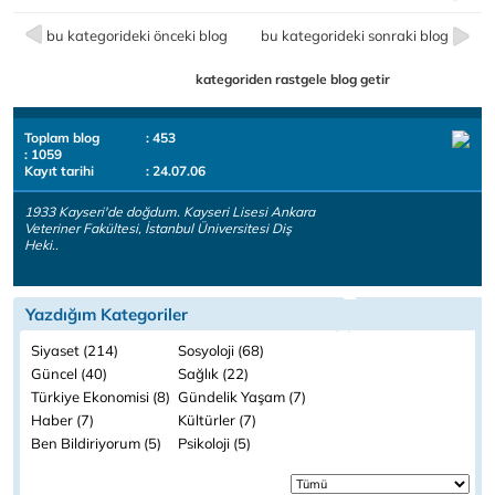
bu kategorideki önceki blog
bu kategorideki sonraki blog
kategoriden rastgele blog getir
Toplam blog
: 453
: 1059
Kayıt tarihi
: 24.07.06
1933 Kayseri'de doğdum. Kayseri Lisesi Ankara
Veteriner Fakültesi, İstanbul Üniversitesi Diş
Heki..
Yazdığım Kategoriler
Siyaset (214)
Sosyoloji (68)
Güncel (40)
Sağlık (22)
Türkiye Ekonomisi (8)
Gündelik Yaşam (7)
Haber (7)
Kültürler (7)
Ben Bildiriyorum (5)
Psikoloji (5)