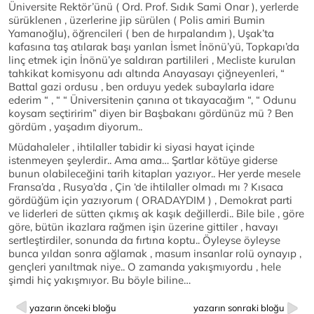
Üniversite Rektör’ünü ( Ord. Prof. Sıdık Sami Onar ), yerlerde
sürüklenen , üzerlerine jip sürülen ( Polis amiri Bumin
Yamanoğlu), öğrencileri ( ben de hırpalandım ), Uşak’ta
kafasına taş atılarak başı yarılan İsmet İnönü’yü, Topkapı’da
linç etmek için İnönü’ye saldıran partilileri , Mecliste kurulan
tahkikat komisyonu adı altında Anayasayı çiğneyenleri, “
Battal gazi ordusu , ben orduyu yedek subaylarla idare
ederim “ , “ “ Üniversitenin çanına ot tıkayacağım “, “ Odunu
koysam seçtiririm” diyen bir Başbakanı gördünüz mü ? Ben
gördüm , yaşadım diyorum..
Müdahaleler , ihtilaller tabidir ki siyasi hayat içinde
istenmeyen şeylerdir.. Ama ama… Şartlar kötüye giderse
bunun olabileceğini tarih kitapları yazıyor.. Her yerde mesele
Fransa’da , Rusya’da , Çin ‘de ihtilaller olmadı mı ? Kısaca
gördüğüm için yazıyorum ( ORADAYDIM ) , Demokrat parti
ve liderleri de sütten çıkmış ak kaşık değillerdi.. Bile bile , göre
göre, bütün ikazlara rağmen işin üzerine gittiler , havayı
sertleştirdiler, sonunda da fırtına koptu.. Öyleyse öyleyse
bunca yıldan sonra ağlamak , masum insanlar rolü oynayıp ,
gençleri yanıltmak niye.. O zamanda yakışmıyordu , hele
şimdi hiç yakışmıyor. Bu böyle biline…
yazarın önceki bloğu
yazarın sonraki bloğu