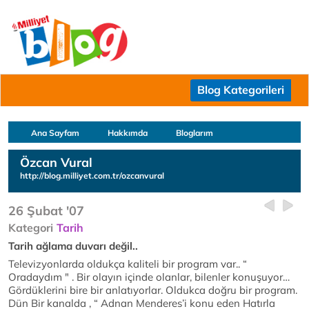
Blog Kategorileri
Ana Sayfam
Hakkımda
Bloglarım
Özcan Vural
http://blog.milliyet.com.tr/ozcanvural
26 Şubat '07
Kategori
Tarih
Tarih ağlama duvarı değil..
Televizyonlarda oldukça kaliteli bir program var.. “
Oradaydım " . Bir olayın içinde olanlar, bilenler konuşuyor…
Gördüklerini bire bir anlatıyorlar. Oldukca doğru bir program.
Dün Bir kanalda , “ Adnan Menderes’i konu eden Hatırla