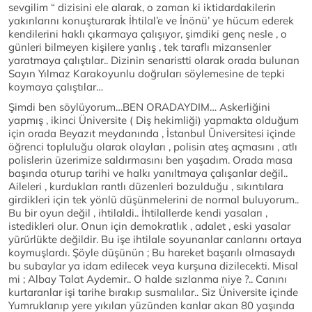
sevgilim “ dizisini ele alarak, o zaman ki iktidardakilerin
yakınlarını konuşturarak İhtilal’e ve İnönü’ ye hücum ederek
kendilerini haklı çıkarmaya çalışıyor, şimdiki genç nesle , o
günleri bilmeyen kişilere yanlış , tek taraflı mizansenler
yaratmaya çalıştılar.. Dizinin senaristti olarak orada bulunan
Sayın Yılmaz Karakoyunlu doğruları söylemesine de tepki
koymaya çalıştılar…
Şimdi ben söylüyorum…BEN ORADAYDIM… Askerliğini
yapmış , ikinci Üniversite ( Diş hekimliği) yapmakta olduğum
için orada Beyazıt meydanında , İstanbul Üniversitesi içinde
öğrenci topluluğu olarak olayları , polisin ateş açmasını , atlı
polislerin üzerimize saldırmasını ben yaşadım. Orada masa
başında oturup tarihi ve halkı yanıltmaya çalışanlar değil..
Aileleri , kurdukları rantlı düzenleri bozulduğu , sıkıntılara
girdikleri için tek yönlü düşünmelerini de normal buluyorum..
Bu bir oyun değil , ihtilaldi.. İhtilallerde kendi yasaları ,
istedikleri olur. Onun için demokratlık , adalet , eski yasalar
yürürlükte değildir. Bu işe ihtilale soyunanlar canlarını ortaya
koymuşlardı. Şöyle düşünün ; Bu hareket başarılı olmasaydı
bu subaylar ya idam edilecek veya kurşuna dizilecekti. Misal
mi ; Albay Talat Aydemir.. O halde sızlanma niye ?.. Canını
kurtaranlar işi tarihe bırakıp susmalılar.. Siz Üniversite içinde
Yumruklanıp yere yıkılan yüzünden kanlar akan 80 yaşında