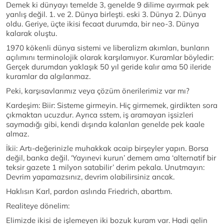
Demek ki dünyayı temelde 3, genelde 9 dilime ayırmak pek
yanlış değil. 1. ve 2. Dünya birleşti. eski 3. Dünya 2. Dünya
oldu. Geriye, üçte ikisi fecaat durumda, bir neo-3. Dünya
kalarak oluştu.
1970 kökenli dünya sistemi ve liberalizm akımları, bunların
açılımını terminolojik olarak karşılamıyor. Kuramlar böyledir:
Gerçek durumdan yaklaşık 50 yıl geride kalır ama 50 ileride
kuramlar da algılanmaz.
Peki, karşısavlarımız veya çözüm önerilerimiz var mı?
Kardeşim: Biir: Sisteme girmeyin. Hiç girmemek, girdikten sora
çıkmaktan ucuzdur. Ayrıca sstem, iş aramayan işsizleri
saymadığı gibi, kendi dışında kalanları genelde pek kaale
almaz.
İkii: Artı-değerinizle muhakkak acaip birşeyler yapın. Borsa
değil, banka değil. ‘Yayınevi kurun’ demem ama ‘alternatif bir
teksir gazete 1 milyon satabilir’ derim pekala. Unutmayın:
Devrim yapamazsınız, devrim olabilirsiniz ancak.
Haklısın Karl, pardon aslında Friedrich, abarttım.
Realiteye dönelim:
Elimizde ikisi de işlemeyen iki bozuk kuram var. Hadi gelin