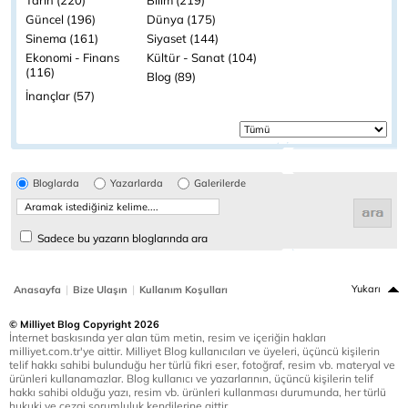
Tarih (220)
Bilim (219)
Güncel (196)
Dünya (175)
Sinema (161)
Siyaset (144)
Ekonomi - Finans
Kültür - Sanat (104)
(116)
Blog (89)
İnançlar (57)
Bloglarda
Yazarlarda
Galerilerde
Sadece bu yazarın bloglarında ara
|
|
Yukarı
Anasayfa
Bize Ulaşın
Kullanım Koşulları
© Milliyet Blog Copyright 2026
İnternet baskısında yer alan tüm metin, resim ve içeriğin hakları
milliyet.com.tr'ye aittir. Milliyet Blog kullanıcıları ve üyeleri, üçüncü kişilerin
telif hakkı sahibi bulunduğu her türlü fikri eser, fotoğraf, resim vb. materyal ve
ürünleri kullanamazlar. Blog kullanıcı ve yazarlarının, üçüncü kişilerin telif
hakkı sahibi olduğu yazı, resim vb. ürünleri kullanması durumunda, her türlü
hukuki ve cezai sorumluluk kendilerine aittir.