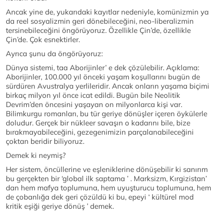
Ancak yine de, yukarıdaki kayıtlar nedeniyle, komünizmin ya
da reel sosyalizmin geri dönebileceğini, neo-liberalizmin
tersinebileceğini öngörüyoruz. Özellikle Çin’de, özellikle
Çin’de. Çok esnektirler.
Ayrıca şunu da öngörüyoruz:
Dünya sistemi, taa Aborijinler’ e dek çözülebilir. Açıklama:
Aborijinler, 100.000 yıl önceki yaşam koşullarını bugün de
sürdüren Avustralya yerlileridir. Ancak onların yaşama biçimi
birkaç milyon yıl önce icat edildi. Bugün bile Neolitik
Devrim’den öncesini yaşayan on milyonlarca kişi var.
Bilimkurgu romanları, bu tür geriye dönüşler içeren öykülerle
doludur. Gerçek bir nükleer savaşın o kadarını bile, bize
bırakmayabileceğini, gezegenimizin parçalanabileceğini
çoktan beridir biliyoruz.
Demek ki neymiş?
Her sistem, öncüllerine ve eşleniklerine dönüşebilir ki sanırım
bu gerçekten bir ‘global ilk saptama ’ . Marksizm, Kırgizistan’
dan hem mafya toplumuna, hem uyuşturucu toplumuna, hem
de çobanlığa dek geri çözüldü ki bu, epeyi ‘ kültürel mod
kritik eşiği geriye dönüş ’ demek.