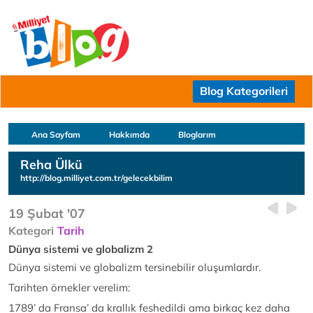
Blog Kategorileri
Ana Sayfam
Hakkımda
Bloglarım
Reha Ülkü
http://blog.milliyet.com.tr/gelecekbilim
19 Şubat '07
Kategori
Tarih
Dünya sistemi ve globalizm 2
Dünya sistemi ve globalizm tersinebilir oluşumlardır.
Tarihten örnekler verelim:
1789’ da Fransa’ da krallık feshedildi ama birkaç kez daha