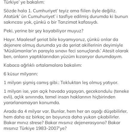
Türkiye’ ye bakalım:
Sözde hala 1. Cumhuriyet’ teyiz ama fiilen öyle değiliz.
Atatürk’ ün Cumuhuriyet’ i tasfiye edilmiş durumda ki bunun
sakıncası yok, çünkü o bir Tanzimat kafasıydı.
Peki, yerine bir şey koyabiliyor muyuz?
Hayır. Maalesef şeriat bile koyamıyoruz, çünkü onlar da
dejenere olmuş durumda ya da şeriat akillerinin deyimiyle
‘Müslümanlar’ın parayla sınavı feci sonuçlandı.’ Atesit olarak
ben, onların yaptıklarından yüzüm kızarıyor durumdayım.
Kabaca ağrlıklı ortalamalara bakalım:
6 küsur milyarın:
1 milyarı şişmiş camış gibi.: Tokluktan leş olmuş yatıyor.
1 milyarı ise, yarı açık havada yaşayan, gecekondulu (teneke
evli), açlık sınırında, temel insan haklarının hiçbirinden
yararlanamayan konumda.
Arada da 4 milyar var. Bunlar, hem her an aşağı düşebilirler,
hem daha az birkaç an boyunca daha yukarı çıkabilirler.
Bakar mınız strese? Bakar mısınız dejenerasyona? Bakar
mısınız Türkiye 1983-2007’ye?