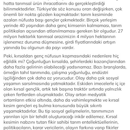
hatta tarımsal ürün ihracatlarını da gerçekleştirdiği
bilinmektedirler. Türkiye'de söz konusu oran değişirken, çok
önemli bir nokta gözden kaçmaktadır: tarım kesiminde
azalan nüfusta başı gençler çekmektedir. Birçok yerleşim
yerinde 40 yaşından daha genç kimsenin kalmaması, tarım
politikaları açısından atlanılmaması gereken bir olgudur. 27
milyon hektarlık tarımsal arazimizin 4 milyon hektarının
işlenemez duruma düşmesine, girdi fiyatlarındaki artışın
yanında bu olgunun da payı vardır.
Peki, kırsaldan genç nüfusun kopmasındaki nedenlere hiç
eğildik mi? Çoğunluğun kırsalda, şehirlerdeki kazançlarından
daha fazla gelirinin olabileceği yadsınamaz. Bazı branşlarda,
örneğin tahıl tarımında, çalışma yoğunluğu, endüstri
işçiliğinden çok daha az yorucudur. Olay daha çok sosyal
yaşamın sarsılmasında yatmaktadır. Eskiden imecelerle iç içe
olan kırsal gençlik, artık tek başına traktör sırtında yalnızlık
çeken fertlerden oluşmaktadır. Olay artan medyatik
ortamların etkisi altında, daha da vahimleşmekte ve kırsal
kesim gençleri eş bulma konusunda büyük sıkıntı
yaşamaktadırlar. Bu tip sosyal gelişmelerin, tarımımızın
yarınları için bir tehdit oluşturacağı inkâr edilemez. Kırsal
kesimin nabzını tutan fikir sahibi tarım entellektüellerinin,
politikacıların, karar vericilerin, olayın farkına varıp fikirler