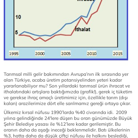
Tarımsal milli gelir bakımından Avrupa’nın ilk sırasında yer
alan Türkiye, acaba üretim potansiyelinden yeteri kadar
yararlanabiliyor mu? Son yıllardaki tarımsal ürün ihracat ve
ithalatındaki artışlara baktığımızda (grafik!), gerek iç tüketim
ve gerekse ihraç amaçlı üretimimiz için, özellikle tarım (dışı
kalan) arazilerimize dört elle sarılmamız gereği ortaya çıkar.
Ülkemiz kırsal nüfusu 1990’larda %40 civarında idi. 2009
yılına gelindiğinde 24'lere düşen bu oran günümüzde Büyük
Şehir Belediye yasası ile %12’lere kadar gerilemiştir. Bu
oranın daha da aşağı ineceği beklenmelidir. Batı ülkelerinin
%3, hatta daha da düşük çiftçi nüfusu ile halkını beslediği,