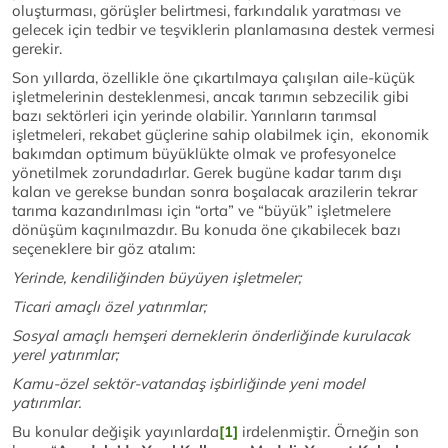
oluşturması, görüşler belirtmesi, farkındalık yaratması ve
gelecek için tedbir ve teşviklerin planlamasına destek vermesi
gerekir.
Son yıllarda, özellikle öne çıkartılmaya çalışılan aile-küçük
işletmelerinin desteklenmesi, ancak tarımın sebzecilik gibi
bazı sektörleri için yerinde olabilir. Yarınların tarımsal
işletmeleri, rekabet güçlerine sahip olabilmek için, ekonomik
bakımdan optimum büyüklükte olmak ve profesyonelce
yönetilmek zorundadırlar. Gerek bugüne kadar tarım dışı
kalan ve gerekse bundan sonra boşalacak arazilerin tekrar
tarıma kazandırılması için “orta” ve “büyük” işletmelere
dönüşüm kaçınılmazdır. Bu konuda öne çıkabilecek bazı
seçeneklere bir göz atalım:
Yerinde, kendiliğinden büyüyen işletmeler;
Ticari amaçlı özel yatırımlar;
Sosyal amaçlı hemşeri derneklerin önderliğinde kurulacak
yerel yatırımlar;
Kamu-özel sektör-vatandaş işbirliğinde yeni model
yatırımlar.
Bu konular değişik yayınlarda
[1]
irdelenmiştir. Örneğin son