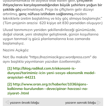
uyduramamakta ve böylece elde edilen gelir,
çiftçilerin
ihtiyaçlarını karşılayamadığından büyük şehirlere yoğun bir
şekilde göç
verilmekteydi. Proje ile çiftçilerin gelir düzeyi
artırılmış,
genç nüfusa istihdam sağlanmış
,
modern
tekniklerle üretim başlatılmış ve köy göç almaya başlamıştır.”
(Tüm projenin arazisi 620 kişiye ait 830 parselden oluşuyor.)
Ulusal tarımımızın yeniden şekillendirileceği günümüzde,
doğal olarak, yeni stratejiler geliştirerek, günün koşullarına
uygun tarımsal iş gücü planlamalarına kısa zamanda
başlamalıyız.
Nazimi Açıkgöz
Not: Bu makale "https://nazimiacikgoz.wordpress.com" da
aynı başlıkla yayımlanan yazıdan özetlenmiştir.
[1]
http://blog.radikal.com.tr/ekonomi-is-
dunyasi/tarimimiz-icin-yeni-sosyo-ekonomik model-
arayislari-44221
[2]
http://www.oran.org.tr/haberler/1036/ajans-
kalkinma-kurulundan--devecipinar-havzasi-na-
ziyaret-.html
yazarın önceki bloğu
yazarın sonraki bloğu