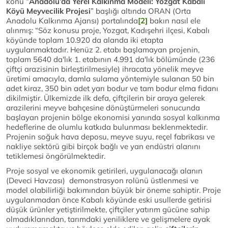
konu “
Anadolu’da Yerel Kalkınma Modeli: Yozgat
Kabalı
Köyü Meyvecilik Projesi
” başlığı altında ORAN (Orta
Anadolu Kalkınma Ajansı) portalında
[2]
bakın nasıl ele
alınmış: “Söz konusu proje, Yozgat, Kadışehri ilçesi, Kabalı
köyünde toplam 10.920 da alanda iki etapta
uygulanmaktadır. Henüz 2. etabı başlamayan projenin,
toplam 5640 da'lık 1. etabının 4.991 da'lık bölümünde (236
çiftçi arazisinin birleştirilmesiyle) ihracata yönelik meyve
üretimi amacıyla, damla sulama yöntemiyle sulanan 50 bin
adet kiraz, 350 bin adet yarı bodur ve tam bodur elma fidanı
dikilmiştir. Ülkemizde ilk defa, çiftçilerin bir araya gelerek
arazilerini meyve bahçesine dönüştürmeleri sonucunda
başlayan projenin bölge ekonomisi yanında sosyal kalkınma
hedeflerine de olumlu katkıda bulunması beklenmektedir.
Projenin soğuk hava deposu, meyve suyu, reçel fabrikası ve
nakliye sektörü gibi birçok bağlı ve yan endüstri alanını
tetiklemesi öngörülmektedir.
Proje sosyal ve ekonomik getirileri, uygulanacağı alanın
(Deveci Havzası) demonstrasyon rolünü üstlenmesi ve
model olabilirliği bakımından büyük bir öneme sahiptir. Proje
uygulanmadan önce Kabalı köyünde eski usullerde getirisi
düşük ürünler yetiştirilmekte, çiftçiler yatırım gücüne sahip
olmadıklarından, tarımdaki yeniliklere ve gelişmelere ayak