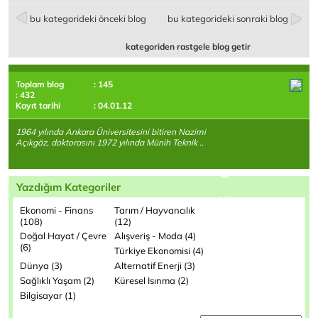
bu kategorideki önceki blog
bu kategorideki sonraki blog
kategoriden rastgele blog getir
Toplam blog
: 145
: 432
Kayıt tarihi
: 04.01.12
1964 yılında Ankara Üniversitesini bitiren Nazimi
Açıkgöz, doktorasını 1972 yılında Münih Teknik ..
Yazdığım Kategoriler
Ekonomi - Finans
Tarım / Hayvancılık
(108)
(12)
Doğal Hayat / Çevre
Alışveriş - Moda (4)
(6)
Türkiye Ekonomisi (4)
Dünya (3)
Alternatif Enerji (3)
Sağlıklı Yaşam (2)
Küresel Isınma (2)
Bilgisayar (1)