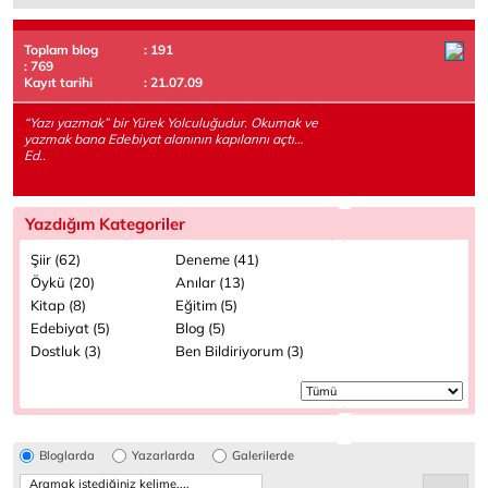
Toplam blog
: 191
: 769
Kayıt tarihi
: 21.07.09
“Yazı yazmak” bir Yürek Yolculuğudur. Okumak ve
yazmak bana Edebiyat alanının kapılarını açtı…
Ed..
Yazdığım Kategoriler
Şiir (62)
Deneme (41)
Öykü (20)
Anılar (13)
Kitap (8)
Eğitim (5)
Edebiyat (5)
Blog (5)
Dostluk (3)
Ben Bildiriyorum (3)
Bloglarda
Yazarlarda
Galerilerde