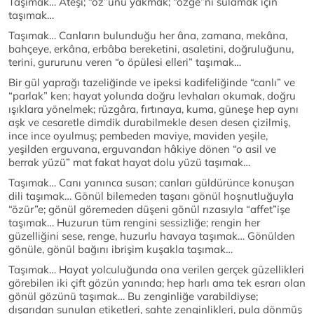
Taşımak… Ateşi; “öz”ünü yakmak; “özge”ni sulamak için
taşımak…
Taşımak… Canların bulunduğu her âna, zamana, mekâna,
bahçeye, erkâna, erbâba bereketini, asaletini, doğruluğunu,
terini, gururunu veren “o öpülesi elleri” taşımak…
Bir gül yaprağı tazeliğinde ve ipeksi kadifeliğinde “canlı” ve
“parlak” ken; hayat yolunda doğru levhaları okumak, doğru
ışıklara yönelmek; rüzgâra, fırtınaya, kuma, güneşe hep aynı
aşk ve cesaretle dimdik durabilmekle desen desen çizilmiş,
ince ince oyulmuş; pembeden maviye, maviden yeşile,
yeşilden erguvana, erguvandan hâkiye dönen “o asil ve
berrak yüzü” mat fakat hayat dolu yüzü taşımak…
Taşımak… Canı yanınca susan; canları güldürünce konuşan
dili taşımak… Gönül bilemeden taşanı gönül hoşnutluğuyla
“özür”e; gönül göremeden düşeni gönül rızasıyla “affet”işe
taşımak… Huzurun tüm rengini sessizliğe; rengin her
güzelliğini sese, renge, huzurlu havaya taşımak… Gönülden
gönüle, gönül bağını ibrişim kuşakla taşımak…
Taşımak… Hayat yolculuğunda ona verilen gerçek güzellikleri
görebilen iki çift gözün yanında; hep harlı ama tek esrarı olan
gönül gözünü taşımak… Bu zenginliğe varabildiyse;
dışarıdan sunulan etiketleri, sahte zenginlikleri, pula dönmüş