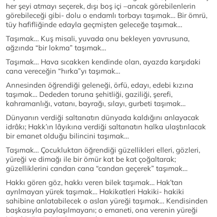
her şeyi atmayı seçerek, dışı boş içi –ancak görebilenlerin
görebileceği gibi- dolu o endamlı torbayı taşımak… Bir ömrü,
tüy hafifliğinde edayla geçmişten geleceğe taşımak…
Taşımak… Kuş misali, yuvada onu bekleyen yavrusuna,
ağzında “bir lokma” taşımak…
Taşımak… Hava sıcakken kendinde olan, ayazda karşıdaki
cana vereceğin “hırka”yı taşımak…
Annesinden öğrendiği geleneği, örfü, edayı, edebi kızına
taşımak… Dededen toruna şehitliği, gaziliği, şerefi,
kahramanlığı, vatanı, bayrağı, sılayı, gurbeti taşımak…
Dünyanın verdiği saltanatın dünyada kaldığını anlayacak
idrâkı; Hakk’ın lâyıkına verdiği saltanatın halka ulaştırılacak
bir emanet olduğu bilincini taşımak…
Taşımak… Çocukluktan öğrendiği güzellikleri elleri, gözleri,
yüreği ve dimağı ile bir ömür kat be kat çoğaltarak;
güzelliklerini candan cana “candan geçerek” taşımak…
Hakkı gören göz, hakkı veren bilek taşımak… Hak’tan
ayrılmayan yürek taşımak… Hakikatleri Hakiki- hakiki
sahibine anlatabilecek o aslan yüreği taşımak… Kendisinden
başkasıyla paylaşılmayanı; o emaneti, ona verenin yüreği