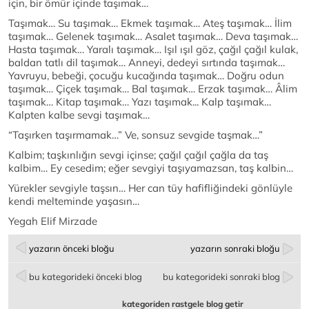
için, bir ömür içinde taşımak…
Taşımak… Su taşımak… Ekmek taşımak… Ateş taşımak… İlim
taşımak… Gelenek taşımak… Asalet taşımak… Deva taşımak…
Hasta taşımak… Yaralı taşımak… Işıl ışıl göz, çağıl çağıl kulak,
baldan tatlı dil taşımak… Anneyi, dedeyi sırtında taşımak…
Yavruyu, bebeği, çocuğu kucağında taşımak… Doğru odun
taşımak… Çiçek taşımak… Bal taşımak… Erzak taşımak… Âlim
taşımak… Kitap taşımak… Yazı taşımak... Kalp taşımak…
Kalpten kalbe sevgi taşımak…
“Taşırken taşırmamak…” Ve, sonsuz sevgide taşmak…”
Kalbim; taşkınlığın sevgi içinse; çağıl çağıl çağla da taş
kalbim… Ey cesedim; eğer sevgiyi taşıyamazsan, taş kalbin…
Yürekler sevgiyle taşsın… Her can tüy hafifliğindeki gönlüyle
kendi melteminde yaşasın…
Yegah Elif Mirzade
yazarın önceki bloğu
yazarın sonraki bloğu
bu kategorideki önceki blog
bu kategorideki sonraki blog
kategoriden rastgele blog getir