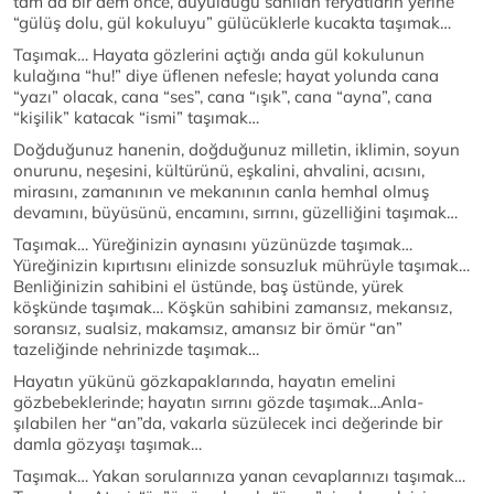
tam da bir dem önce, duyulduğu sanılan feryatların yerine
“gülüş dolu, gül kokuluyu” gülücüklerle kucakta taşımak…
Taşımak… Hayata gözlerini açtığı anda gül kokulunun
kulağına “hu!” diye üflenen nefesle; hayat yolunda cana
“yazı” olacak, cana “ses”, cana “ışık”, cana “ayna”, cana
“kişilik” katacak “ismi” taşımak…
Doğduğunuz hanenin, doğduğunuz milletin, iklimin, soyun
onurunu, neşesini, kültürünü, eşkalini, ahvalini, acısını,
mirasını, zamanının ve mekanının canla hemhal olmuş
devamını, büyüsünü, encamını, sırrını, güzelliğini taşımak…
Taşımak… Yüreğinizin aynasını yüzünüzde taşımak…
Yüreğinizin kıpırtısını elinizde sonsuzluk mührüyle taşımak…
Benliğinizin sahibini el üstünde, baş üstünde, yürek
köşkünde taşımak… Köşkün sahibini zamansız, mekansız,
soransız, sualsiz, makamsız, amansız bir ömür “an”
tazeliğinde nehrinizde taşımak…
Hayatın yükünü gözkapaklarında, hayatın emelini
gözbebeklerinde; hayatın sırrını gözde taşımak…Anla-
şılabilen her “an”da, vakarla süzülecek inci değerinde bir
damla gözyaşı taşımak…
Taşımak… Yakan sorularınıza yanan cevaplarınızı taşımak…