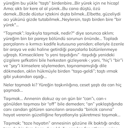
yüreğim bu yükle “taştı” birdenbire…Bir yürek için ne hicap!
Ama; aktı bir kere al al yürek...Bu cana düştü, özü
demek...Bizde düstur içtekini dışta bilmek...Elbette, güzeliydi
acı yükünü gizde tutabilmek...Neylersin, taştı birden bire "bir
yürek"...
“Taşımak”; layıkıyla taşımak, nedir?" diye sorunca aklım;
yüreğim bin bir pareye bölündü sorunun önünde… Topladı
parçalarını o kırmızı kadife kutusuna yeniden; elleriyle özenle
bir araya ve eski haline getirdiği parçalarla bütünlenmeye
uğraştı. Kimseciklere “o yeni taşıdığını” -taşıdığı yenideki
çizgilere şefkatini bile herkesten gizleyerek-; yani, “hiç”i “bir”i
ve ”şey”i kimselere söylemeden, taşınamamışlığı dile
dökmeden, aklın hükmüyle birden “taşa-geldi”; taştı ırmak
gibi yukarıdan aşağı…
Neler taşmadı ki? Yüreğin taşkınlığına, ceset şaştı da can hiç
şaşmadı…
Taşımak… Annenin dokuz ay on gün bir “can”ı, can-ı
gönülden taşıması bir “off” bile demeden; “an” yaklaştığında
canı candan götüren sancıların arasında “biricik canına”
hayat verenin güzelliğine feryatlarıyla şükretmesi taşımak…
Taşımak; ”taze hayatın” annesinin gözüne ilk baktığı anda;