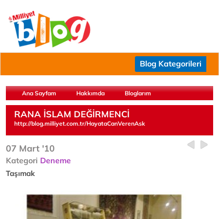
Blog Kategorileri
Ana Sayfam
Hakkımda
Bloglarım
RANA İSLAM DEĞİRMENCİ
http://blog.milliyet.com.tr/HayataCanVerenAsk
07 Mart '10
Kategori
Deneme
Taşımak