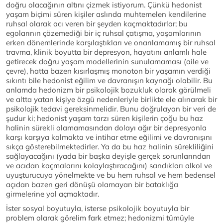
doğru olacağının altını çizmek istiyorum. Çünkü hedonist
yaşam biçimi süren kişiler aslında muhtemelen kendilerine
ruhsal olarak acı veren bir şeyden kaçmaktadırlar; bu
egolarının çözemediği bir iç ruhsal çatışma, yaşamlarının
erken dönemlerinde karşılaştıkları ve onarılamamış bir ruhsal
travma, klinik boyutta bir depresyon, hayatını anlamlı hale
getirecek doğru yaşam modellerinin sunulamaması (aile ve
çevre), hatta bazen kısırlaşmış monoton bir yaşamın verdiği
sıkıntı bile hedonist eğilim ve davranışın kaynağı olabilir. Bu
anlamda hedonizm bir psikolojik bozukluk olarak görülmeli
ve altta yatan kişiye özgü nedenleriyle birlikte ele alınarak bir
psikolojik tedavi gereksinmelidir. Bunu doğrulayan bir veri de
şudur ki; hedonist yaşam tarzı süren kişilerin çoğu bu haz
halinin sürekli olamamasından dolayı ağır bir depresyonla
karşı karşıya kalmakta ve intihar etme eğilimi ve davranışını
sıkça gösterebilmektedirler. Ya da bu haz halinin sürekliliğini
sağlayacağını (yada bir başka deyişle gerçek sorunlarından
ve acıdan kaçmalarını kolaylaştıracağını) sandıkları alkol ve
uyuşturucuya yönelmekte ve bu hem ruhsal ve hem bedensel
açıdan bazen geri dönüşü olamayan bir bataklığa
girmelerine yol açmaktadır.
İster sosyal boyutuyla, isterse psikolojik boyutuyla bir
problem olarak görelim fark etmez; hedonizmi tümüyle