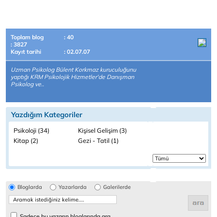
Toplam blog
: 40
: 3827
Kayıt tarihi
: 02.07.07
Uzman Psikolog Bülent Korkmaz kuruculuğunu
yaptığı KRM Psikolojik Hizmetler'de Danışman
Psikolog ve..
Yazdığım Kategoriler
Psikoloji (34)
Kişisel Gelişim (3)
Kitap (2)
Gezi - Tatil (1)
Bloglarda
Yazarlarda
Galerilerde
Sadece bu yazarın bloglarında ara