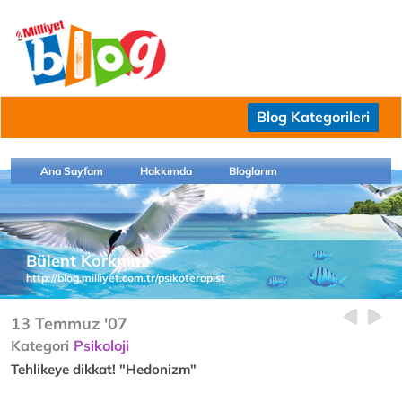
Blog Kategorileri
Ana Sayfam
Hakkımda
Bloglarım
Bülent Korkmaz
http://blog.milliyet.com.tr/psikoterapist
13 Temmuz '07
Kategori
Psikoloji
Tehlikeye dikkat! "Hedonizm"