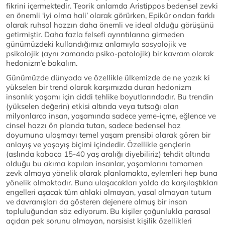
fikrini içermektedir. Teorik anlamda Aristippos bedensel zevki
en önemli ‘iyi olma hali’ olarak görürken, Epikür ondan farklı
olarak ruhsal hazzın daha önemli ve ideal olduğu görüşünü
getirmiştir. Daha fazla felsefi ayrıntılarına girmeden
günümüzdeki kullandığımız anlamıyla sosyolojik ve
psikolojik (aynı zamanda psiko-patolojik) bir kavram olarak
hedonizm’e bakalım.
Günümüzde dünyada ve özellikle ülkemizde de ne yazık ki
yükselen bir trend olarak karşımızda duran hedonizm
insanlık yaşamı için ciddi tehlike boyutlarındadır. Bu trendin
(yükselen değerin) etkisi altında veya tutsağı olan
milyonlarca insan, yaşamında sadece yeme-içme, eğlence ve
cinsel hazzı ön planda tutan, sadece bedensel haz
doyumuna ulaşmayı temel yaşam prensibi olarak gören bir
anlayış ve yaşayış biçimi içindedir. Özellikle gençlerin
(aslında kabaca 15-40 yaş aralığı diyebiliriz) tehdit altında
olduğu bu akıma kapılan insanlar, yaşamlarını tamamen
zevk almaya yönelik olarak planlamakta, eylemleri hep buna
yönelik olmaktadır. Buna ulaşacakları yolda da karşılaştıkları
engelleri aşacak tüm ahlaki olmayan, yasal olmayan tutum
ve davranışları da gösteren dejenere olmuş bir insan
topluluğundan söz ediyorum. Bu kişiler çoğunlukla parasal
açıdan pek sorunu olmayan, narsisist kişilik özellikleri