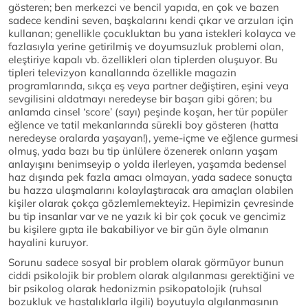
gösteren; ben merkezci ve bencil yapıda, en çok ve bazen
sadece kendini seven, başkalarını kendi çıkar ve arzuları için
kullanan; genellikle çocukluktan bu yana istekleri kolayca ve
fazlasıyla yerine getirilmiş ve doyumsuzluk problemi olan,
eleştiriye kapalı vb. özellikleri olan tiplerden oluşuyor. Bu
tipleri televizyon kanallarında özellikle magazin
programlarında, sıkça eş veya partner değiştiren, eşini veya
sevgilisini aldatmayı neredeyse bir başarı gibi gören; bu
anlamda cinsel ‘score’ (sayı) peşinde koşan, her tür popüler
eğlence ve tatil mekanlarında sürekli boy gösteren (hatta
neredeyse oralarda yaşayan!), yeme-içme ve eğlence gurmesi
olmuş, yada bazı bu tip ünlülere özenerek onların yaşam
anlayışını benimseyip o yolda ilerleyen, yaşamda bedensel
haz dışında pek fazla amacı olmayan, yada sadece sonuçta
bu hazza ulaşmalarını kolaylaştıracak ara amaçları olabilen
kişiler olarak çokça gözlemlemekteyiz. Hepimizin çevresinde
bu tip insanlar var ve ne yazık ki bir çok çocuk ve gencimiz
bu kişilere gıpta ile bakabiliyor ve bir gün öyle olmanın
hayalini kuruyor.
Sorunu sadece sosyal bir problem olarak görmüyor bunun
ciddi psikolojik bir problem olarak algılanması gerektiğini ve
bir psikolog olarak hedonizmin psikopatolojik (ruhsal
bozukluk ve hastalıklarla ilgili) boyutuyla algılanmasının