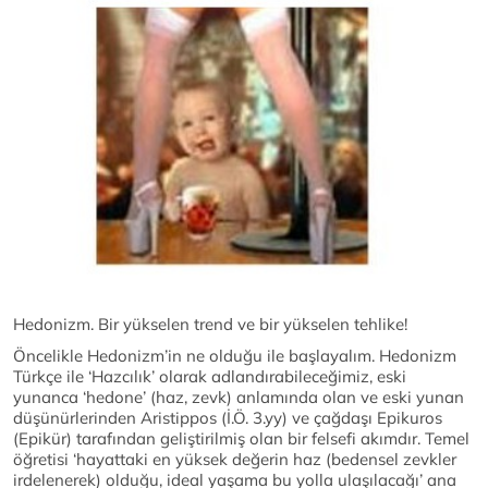
Hedonizm. Bir yükselen trend ve bir yükselen tehlike!
Öncelikle Hedonizm’in ne olduğu ile başlayalım. Hedonizm
Türkçe ile ‘Hazcılık’ olarak adlandırabileceğimiz, eski
yunanca ‘hedone’ (haz, zevk) anlamında olan ve eski yunan
düşünürlerinden Aristippos (İ.Ö. 3.yy) ve çağdaşı Epikuros
(Epikür) tarafından geliştirilmiş olan bir felsefi akımdır. Temel
öğretisi ‘hayattaki en yüksek değerin haz (bedensel zevkler
irdelenerek) olduğu, ideal yaşama bu yolla ulaşılacağı’ ana