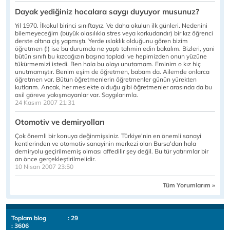
Dayak yediğiniz hocalara saygı duyuyor musunuz?
Yıl 1970. İlkokul birinci sınıftayız. Ve daha okulun ilk günleri. Nedenini
bilemeyeceğim (büyük olasılıkla stres veya korkudandır) bir kız öğrenci
derste altına çiş yapmıştı. Yerde ıslaklık olduğunu gören bizim
öğretmen (!) ise bu durumda ne yaptı tahmin edin bakalım. Bizleri, yani
bütün sınıfı bu kızcağızın başına topladı ve hepimizden onun yüzüne
tükürmemizi istedi. Ben hala bu olayı unutamam. Eminim o kız hiç
unutmamıştır. Benim eşim de öğretmen, babam da. Ailemde onlarca
öğretmen var. Bütün öğretmenlerin öğretmenler günün yürekten
kutlarım. Ancak, her meslekte olduğu gibi öğretmenler arasında da bu
asil göreve yakışmayanlar var. Saygılarımla.
24 Kasım 2007 21:31
Otomotiv ve demiryolları
Çok önemli bir konuya değinmişsiniz. Türkiye'nin en önemli sanayi
kentlerinden ve otomotiv sanayinin merkezi olan Bursa'dan hala
demiryolu geçirilmemiş olması affedilir şey değil. Bu tür yatırımlar bir
an önce gerçekleştirilmelidir.
10 Nisan 2007 23:50
Tüm Yorumlarım »
Toplam blog
: 29
: 3606