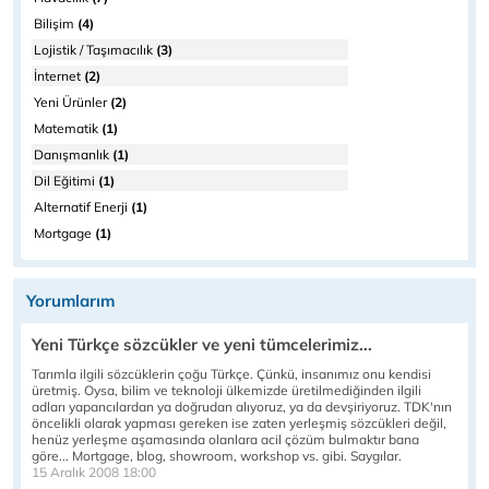
Bilişim
(4)
Lojistik / Taşımacılık
(3)
İnternet
(2)
Yeni Ürünler
(2)
Matematik
(1)
Danışmanlık
(1)
Dil Eğitimi
(1)
Alternatif Enerji
(1)
Mortgage
(1)
Yorumlarım
Yeni Türkçe sözcükler ve yeni tümcelerimiz...
Tarımla ilgili sözcüklerin çoğu Türkçe. Çünkü, insanımız onu kendisi
üretmiş. Oysa, bilim ve teknoloji ülkemizde üretilmediğinden ilgili
adları yapancılardan ya doğrudan alıyoruz, ya da devşiriyoruz. TDK'nın
öncelikli olarak yapması gereken ise zaten yerleşmiş sözcükleri değil,
henüz yerleşme aşamasında olanlara acil çözüm bulmaktır bana
göre... Mortgage, blog, showroom, workshop vs. gibi. Saygılar.
15 Aralık 2008 18:00