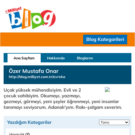
Blog Kategorileri
Ana Sayfam
Hakkımda
Bloglarım
Özer Mustafa Onar
http://blog.milliyet.com.tr/evreka
Uçak yüksek mühendisiyim. Evli ve 2
çocuk sahibiyim. Okumayı, yazmayı,
gezmeyi, görmeyi, yeni şeyler öğrenmeyi, yeni insanlar
tanımayı seviyorum. Adanalı'yım. Rakı-şalgam severim.
Yazdığım Kategoriler
Havacılık
(7)