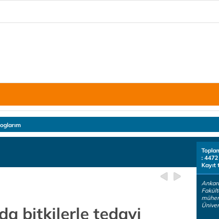
loglarım
Topla
: 4472
Kayıt 
Ankara
Fakült
mühend
Üniver
da bitkilerle tedavi