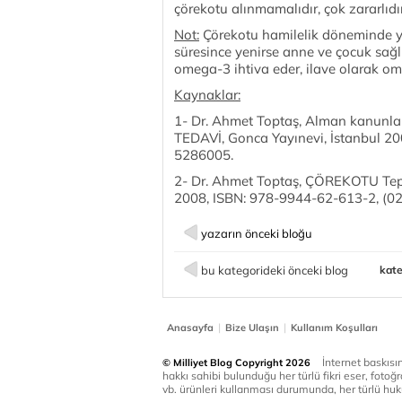
çörekotu alınmamalıdır, çok zararlıdır
Not:
Çörekotu hamilelik döneminde y
süresince yenirse anne ve çocuk sağlı
omega-3 ihtiva eder, ilave olarak om
Kaynaklar:
1- Dr. Ahmet Toptaş, Alman kanunla
TEDAVİ, Gonca Yayınevi, İstanbul 2
5286005.
2- Dr. Ahmet Toptaş, ÇÖREKOTU Teped
2008, ISBN: 978-9944-62-613-2, (
yazarın önceki bloğu
bu kategorideki önceki blog
kate
|
|
Anasayfa
Bize Ulaşın
Kullanım Koşulları
İnternet baskısınd
© Milliyet Blog Copyright 2026
hakkı sahibi bulunduğu her türlü fikri eser, fotoğr
vb. ürünleri kullanması durumunda, her türlü huku