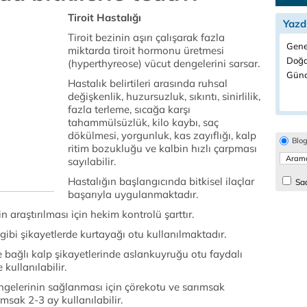
Tiroit Hastalığı
Yazd
Tiroit bezinin aşırı çalışarak fazla
Gene
miktarda tiroit hormonu üretmesi
Doğal
(hyperthyreose) vücut dengelerini sarsar.
Günc
Hastalık belirtileri arasında ruhsal
değişkenlik, huzursuzluk, sıkıntı, sinirlilik,
fazla terleme, sıcağa karşı
tahammülsüzlük, kilo kaybı, saç
dökülmesi, yorgunluk, kas zayıflığı, kalp
Blo
ritim bozukluğu ve kalbin hızlı çarpması
sayılabilir.
Hastalığın başlangıcında bitkisel ilaçlar
Sad
başarıyla uygulanmaktadır.
n araştırılması için hekim kontrolü şarttır.
 gibi şikayetlerde kurtayağı otu kullanılmaktadır.
 bağlı kalp şikayetlerinde aslankuyruğu otu faydalı
e kullanılabilir.
lerinin sağlanması için çörekotu ve sarımsak
ımsak 2-3 ay kullanılabilir.