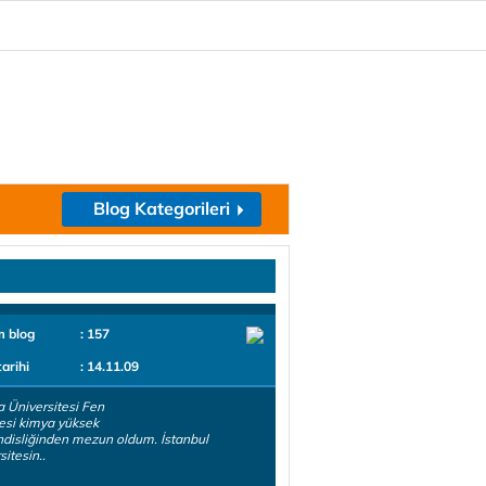
Blog Kategorileri
m blog
: 157
tarihi
: 14.11.09
 Üniversitesi Fen
esi kimya yüksek
isliğinden mezun oldum. İstanbul
sitesin..