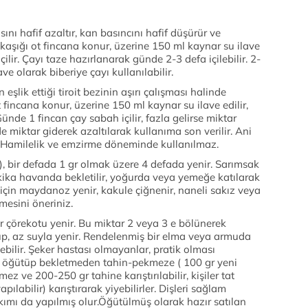
nı hafif azaltır, kan basıncını hafif düşürür ve
ay kaşığı ot fincana konur, üzerine 150 ml kaynar su ilave
çilir. Çayı taze hazırlanarak günde 2-3 defa içilebilir. 2-
e olarak biberiye çayı kullanılabilir.
n eşlik ettiği tiroit bezinin aşırı çalışması halinde
ot fincana konur, üzerine 150 ml kaynar su ilave edilir,
ünde 1 fincan çay sabah içilir, fazla gelirse miktar
üde miktar giderek azaltılarak kullanıma son verilir. Ani
. Hamilelik ve emzirme döneminde kullanılmaz.
, bir defada 1 gr olmak üzere 4 defada yenir. Sarımsak
ika havanda bekletilir, yoğurda veya yemeğe katılarak
çin maydanoz yenir, kakule çiğnenir, naneli sakız veya
mesini öneriniz.
çörekotu yenir. Bu miktar 2 veya 3 e bölünerek
p, az suyla yenir. Rendelenmiş bir elma veya armuda
bilir. Şeker hastası olmayanlar, pratik olması
nı öğütüp bekletmeden tahin-pekmeze ( 100 gr yeni
 ve 200-250 gr tahine karıştırılabilir, kişiler tat
pılabilir) karıştırarak yiyebilirler. Dişleri sağlam
akımı da yapılmış olur.Öğütülmüş olarak hazır satılan