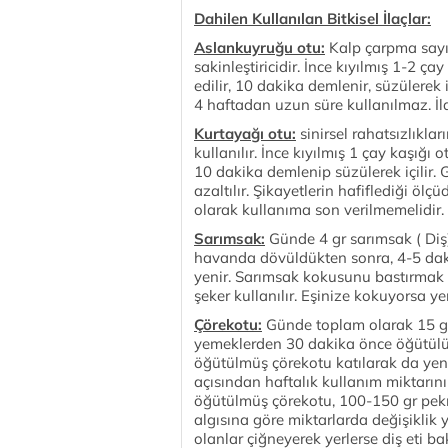
Dahilen Kullanılan Bitkisel İlaçlar:
Aslankuyruğu otu:
Kalp çarpma sayısı
sakinleştiricidir. İnce kıyılmış 1-2 ç
edilir, 10 dakika demlenir, süzülerek i
4 haftadan uzun süre kullanılmaz. İlav
Kurtayağı otu:
sinirsel rahatsızlıkları
kullanılır. İnce kıyılmış 1 çay kaşığı 
10 dakika demlenip süzülerek içilir. G
azaltılır. Şikayetlerin hafiflediği ölç
olarak kullanıma son verilmemelidir
Sarımsak:
Günde 4 gr sarımsak ( Diş)
havanda dövüldükten sonra, 4-5 dak
yenir. Sarımsak kokusunu bastırmak i
şeker kullanılır. Eşinize kokuyorsa ye
Çörekotu:
Günde toplam olarak 15 gr 
yemeklerden 30 dakika önce öğütülü
öğütülmüş çörekotu katılarak da yene
açısından haftalık kullanım miktarı
öğütülmüş çörekotu, 100-150 gr pekmez
algısına göre miktarlarda değişiklik ya
olanlar çiğneyerek yerlerse diş eti b