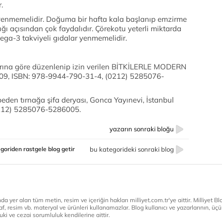
.
enmemelidir. Doğuma bir hafta kala başlanıp emzirme
ğı açısından çok faydalıdır. Çörekotu yeterli miktarda
ega-3 takviyeli gıdalar yenmemelidir.
rına göre düzenlenip izin verilen BİTKİLERLE MODERN
009, ISBN: 978-9944-790-31-4, (0212) 5285076-
en tırnağa şifa deryası, Gonca Yayınevi, İstanbul
0212) 5285076-5286005.
yazarın sonraki bloğu
goriden rastgele blog getir
bu kategorideki sonraki blog
a yer alan tüm metin, resim ve içeriğin hakları milliyet.com.tr'ye aittir. Milliyet Blog
af, resim vb. materyal ve ürünleri kullanamazlar. Blog kullanıcı ve yazarlarının, üçün
ki ve cezai sorumluluk kendilerine aittir.