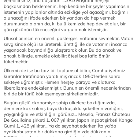
verebilirsiniz, onu düşünün"...ABD Başkanı herşeyi
başkasından beklemenin, hep kendine bir şeyler yapılmasını
istemenin yapılanlar altında ezikliğe yol açacağını, bağımlı
olunacağını ifade ederken bir yandan da hep vermek
durumunda olanın da, ki bu ülkemizde hep devlet olur, bir
gün gücünün tükeneceğini vurgulamak istemiştir.
Ulusal bilincin en önemli göstergesi vatanını sevmektir. Vatan
sevgisinde ölçü ise üreterek, ürettiği ile de vatanını insanca
yaşanacak bayındırlığa ulaştırarak olur. Bu da ancak ve
ancak bilinçle, emekle olabilir; ötesi boş lafla ömür
tüketmektir.
Ülkemizde ise bu tarz bir toplumsal bilinç Cumhuriyetimizi
kuranlar tarafından yaratılmış ancak 1950'lerden sonra
sekteye uğramıştır. Hemen herşey paraya ve alaturka
liberalizme endekslenmiştir. Bunun en önemli nedenlerinden
biri de bir türlü kökleşemeyen şirketlerimizdir.
Bugün güçlü ekonomiye sahip ülkelere baktığımızda,
derinlere kök salmış büyüklü küçüklü şirketlerin varlığını,
yaygınlığını ve etkinliğini görürüz... Mesela, Fransız Chateau
De Gouilaine şirketi 1, 007 yıllıktır, Japon inşaat şirketi Kongo
Gumi 1, 428 yıllıktır... Ya da seyahat ederken İtalya'da
ayakkabı satan bir dükkana girdiğinizde dükkanın