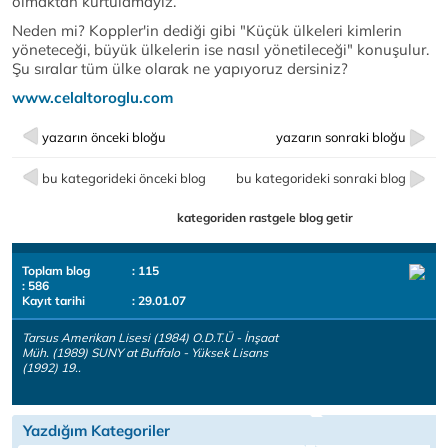
olmaktan kurtulamayız.
Neden mi? Koppler'in dediği gibi "Küçük ülkeleri kimlerin
yöneteceği, büyük ülkelerin ise nasıl yönetileceği" konuşulur.
Şu sıralar tüm ülke olarak ne yapıyoruz dersiniz?
www.celaltoroglu.com
yazarın önceki bloğu
yazarın sonraki bloğu
bu kategorideki önceki blog
bu kategorideki sonraki blog
kategoriden rastgele blog getir
Toplam blog
: 115
: 586
Kayıt tarihi
: 29.01.07
Tarsus Amerikan Lisesi (1984) O.D.T.Ü - İnşaat
Müh. (1989) SUNY at Buffalo - Yüksek Lisans
(1992) 19..
Yazdığım Kategoriler