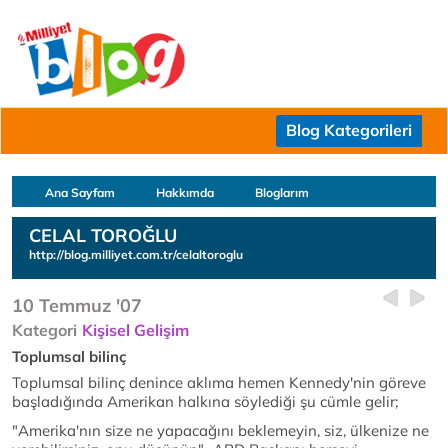
Blog Kategorileri
Ana Sayfam
Hakkımda
Bloglarım
CELAL TOROĞLU
http://blog.milliyet.com.tr/celaltoroglu
10 Temmuz '07
Kategori
Kişisel Gelişim
Toplumsal bilinç
Toplumsal bilinç denince aklıma hemen Kennedy'nin göreve
başladığında Amerikan halkına söylediği şu cümle gelir;
"Amerika'nın size ne yapacağını beklemeyin, siz, ülkenize ne