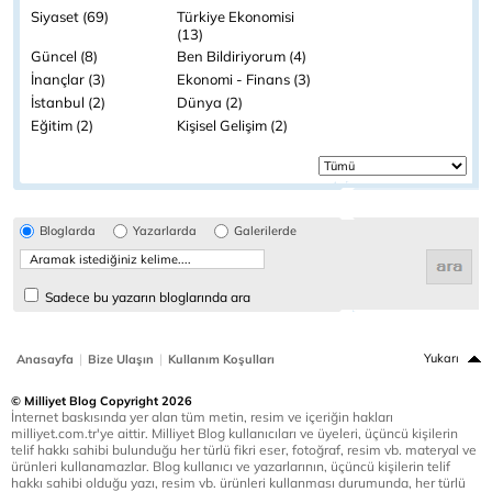
Siyaset (69)
Türkiye Ekonomisi
(13)
Güncel (8)
Ben Bildiriyorum (4)
İnançlar (3)
Ekonomi - Finans (3)
İstanbul (2)
Dünya (2)
Eğitim (2)
Kişisel Gelişim (2)
Bloglarda
Yazarlarda
Galerilerde
Sadece bu yazarın bloglarında ara
|
|
Yukarı
Anasayfa
Bize Ulaşın
Kullanım Koşulları
© Milliyet Blog Copyright 2026
İnternet baskısında yer alan tüm metin, resim ve içeriğin hakları
milliyet.com.tr'ye aittir. Milliyet Blog kullanıcıları ve üyeleri, üçüncü kişilerin
telif hakkı sahibi bulunduğu her türlü fikri eser, fotoğraf, resim vb. materyal ve
ürünleri kullanamazlar. Blog kullanıcı ve yazarlarının, üçüncü kişilerin telif
hakkı sahibi olduğu yazı, resim vb. ürünleri kullanması durumunda, her türlü