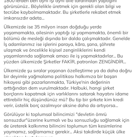
1800'lerden beri aynı işi aynı aile tarafından yaptığını
görürsünüz.. Böylelikle üretmek için gerekli olan bilgi ve
tecrübe kaybolmamaktadır. Bu şirketlerle rekabet etmek
imkansızdır adeta...
Ülkemizde ise 35 milyon insan doğduğu yerde
yaşamamakta, ailesinin yaptığı işi yapmamakta, önemli bir
bölümü de mesleği dışında bir dalda çalışmaktadır. Genelde
İş adamlarımız ise işlerini paraya, kâra, şana, şöhrete
ulaşmak ve öncelikle kişisel zenginliklerini kendi
yaşamlarında sağlamak amacı ile iş yapmaktadırlar... Bu
yüzden ülkemizde Şirketler FAKİR, patronları ZENGİNDİR...
Ülkemizde şu sıralar yaşanan özelleştirme ya da daha doğru
bir deyimle yağmalama politikası halkımıza bir başarı
hikayesi gibi pazarlanmakta, Türkiye'nin değerinin
arttığından dem vurulmaktadır. Halbuki, hangi şirket
borçlarını kapatmak için varlıklarını satarak hayatını idame
ettirebilir hiç düşündünüz mü? Bu tip bir şirkete kim kredi
verir, üstelik borç azalmıyor aksine daha da artıyorsa...
Görülüyor ki toplumsal bilincimizi "devletin ömrü
sonsuzdur"üzerine kurmalı ve bu sonsuzluğu sağlamak için
de üreterek kalkınma bilincini toplumun tüm kesimlerine
yaymamız, sağlamamız gerekir... Aksi takdirde küçük ülke