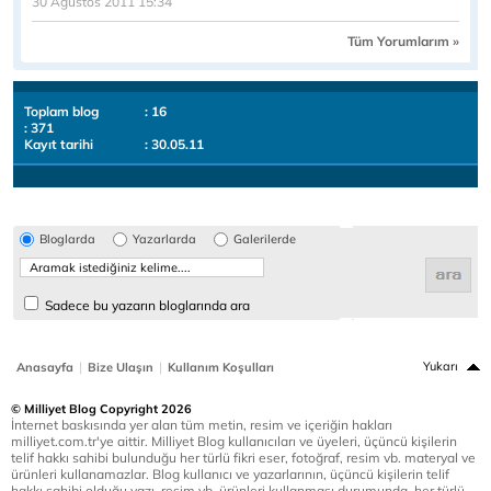
30 Ağustos 2011 15:34
Tüm Yorumlarım »
Toplam blog
: 16
: 371
Kayıt tarihi
: 30.05.11
Bloglarda
Yazarlarda
Galerilerde
Sadece bu yazarın bloglarında ara
|
|
Yukarı
Anasayfa
Bize Ulaşın
Kullanım Koşulları
© Milliyet Blog Copyright 2026
İnternet baskısında yer alan tüm metin, resim ve içeriğin hakları
milliyet.com.tr'ye aittir. Milliyet Blog kullanıcıları ve üyeleri, üçüncü kişilerin
telif hakkı sahibi bulunduğu her türlü fikri eser, fotoğraf, resim vb. materyal ve
ürünleri kullanamazlar. Blog kullanıcı ve yazarlarının, üçüncü kişilerin telif
hakkı sahibi olduğu yazı, resim vb. ürünleri kullanması durumunda, her türlü