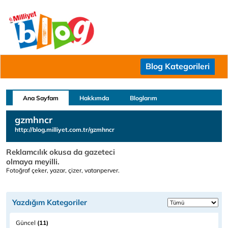
Blog Kategorileri
Ana Sayfam
Hakkımda
Bloglarım
gzmhncr
http://blog.milliyet.com.tr/gzmhncr
Reklamcılık okusa da gazeteci
olmaya meyilli.
Fotoğraf çeker, yazar, çizer, vatanperver.
Yazdığım Kategoriler
Güncel
(11)