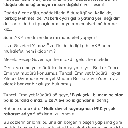
‘dağda ölene ağlamayan insan değildir’
vecizesini!
Dağda ölene ağla, dağdakilerin öldürdüğüne, ‘
kelle
’ de,
‘
birkaç Mehmet’
de, ‘
Askerlik yan gelip yatma yeri değildir’
de, sonra da bu tip açıklamalar yapan emniyet müdürüne
kız…
Sahi, AKP kendi kendine mi muhalefet yapıyor?
Usta Gazeteci Yılmaz Özdil’in de dediği gibi, AKP hem
muhalefet, hem iktidar mı?
Mesela Recep Güven için hem takdir geldi, hem tekdir!
Dedik ya emniyet müdürleri konuşuyor diye… Bu kez Tunceli
Emniyet müdürü konuşmuş. Tunceli Emniyet Müdürü Hayati
Yılmaz Diyarbakır Emniyet Müdürü Recep Güven'den feyiz
alarak benzer bir çıkışta bulunmuş.
Tunceli Emniyet Müdürü bölgeye, "
Bıyık şekli bilmem ne olan
polis burada olmaz. Bize Alevi polis gönderin'
demiş.
Bahane olarak da; “
Halk-devlet kaynaşması PKK'yı çok
rahatsız ediyor
" sözlerini kullanmış.
Bu sözlerin anlamı; bulunulan bölgenin beşeri yapısına göre
polisleri ayırmak ve o bölgedeki insanlarla kaynaşmaları için