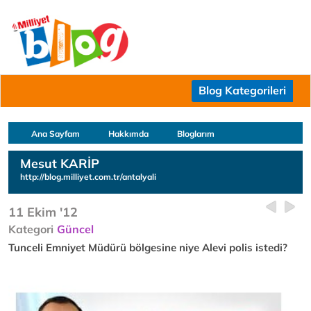
Blog Kategorileri
Ana Sayfam
Hakkımda
Bloglarım
Mesut KARİP
http://blog.milliyet.com.tr/antalyali
11 Ekim '12
Kategori
Güncel
Tunceli Emniyet Müdürü bölgesine niye Alevi polis istedi?