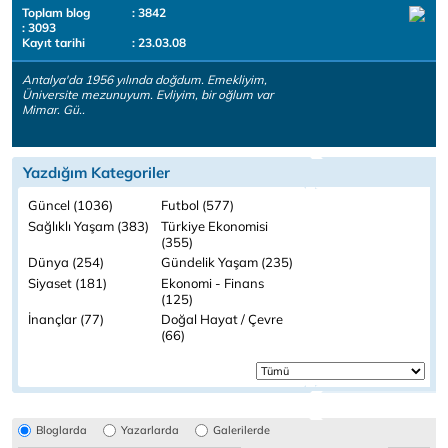
Toplam blog
: 3842
: 3093
Kayıt tarihi
: 23.03.08
Antalya'da 1956 yılında doğdum. Emekliyim,
Üniversite mezunuyum. Evliyim, bir oğlum var
Mimar. Gü..
Yazdığım Kategoriler
Güncel (1036)
Futbol (577)
Sağlıklı Yaşam (383)
Türkiye Ekonomisi
(355)
Dünya (254)
Gündelik Yaşam (235)
Siyaset (181)
Ekonomi - Finans
(125)
İnançlar (77)
Doğal Hayat / Çevre
(66)
Bloglarda
Yazarlarda
Galerilerde