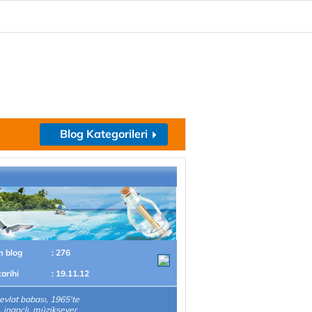
Blog Kategorileri
m blog
: 276
tarihi
: 19.11.12
2 evlat babası, 1965'te
 inançlı, müziksever,