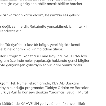
a için ayrı görüşler olabilir ancak birlikte hareket
bi “Ankara’dan karar alalım, Keşan’dan ses gelsin”
değil, şehirlerdir. Rekabette yarışabilmek için nitelikli
lendirecektir.
e Türkiye’de ilk kez bir bölge, yerel ölçekte kendi
sel bir ekonomik kalkınma adımı atıyor.
ları Programı Yöneticisi Emre Koyuncu ve TEPAV İcra
ogram üzerinde neler yapılacağı hakkında genel bilgiler
arıyla gerçekleşen çalıştayın sonuçlarını önümüzdeki
 akşamı Tek Rumeli ekranlarında, KEYİAD Başkanı
ırlayıp sunduğu programda; Türkiye Odalar ve Borsalar
u Türkiye-Çin İş Konseyi Başkan Yardımcısı Sevgili Murat
 kültüründe KAHVENİN yeri ve önemi, “kahve – likör –