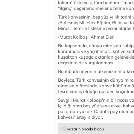
lokum” üçlemesi, tüm bunların “mark
“ilginç” değerlendirmeler üzerine kon
Türk kahvesinin, beş yüz yıllık tarih
(Birleşmiş Milletler Eğitim, Bilim v
Mirası” temsili listesine resmi olara
(Murat Kolbaşı, Ahmet Eler)
Bu kapsamda, dünya mirasına sahip çı
korunması ve yaşatılması, kahve kül
kuşaktan kuşağa aktarılan gelenekler
değerinin de vurgulanması…
Bu itibarlı unvanın ülkemizin marka
Böylece, Türk kahvesinin dünya mirasl
olmasının ötesinde, kahve kültürümü
tescillenmiş olduğu gözden kaçırılma
Sevgili Murat Kolbaşı'nın bir ricası
içildiği ama beş yüz sene evvel kah
pazardan yüzde 10 dahi pay alamadığı
kahvesi" isteyin diyor.
yazarın önceki bloğu