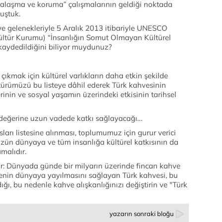
alaşma ve koruma” çalışmalarının geldiği noktada
uştuk.
i ve gelenekleriyle 5 Aralık 2013 itibariyle UNESCO
e Kültür Kurumu) “İnsanlığın Somut Olmayan Kültürel
k kaydedildiğini biliyor muydunuz?
kmak için kültürel varlıkların daha etkin şekilde
türümüzü bu listeye dâhil ederek Türk kahvesinin
inin ve sosyal yaşamın üzerindeki etkisinin tarihsel
 değerine uzun vadede katkı sağlayacağı…
arı listesine alınması, toplumumuz için gurur verici
zün dünyaya ve tüm insanlığa kültürel katkısının da
malıdır.
 var: Dünyada günde bir milyarın üzerinde fincan kahve
venin dünyaya yayılmasını sağlayan Türk kahvesi, bu
, bu nedenle kahve alışkanlığınızı değiştirin ve "Türk
yazarın sonraki bloğu