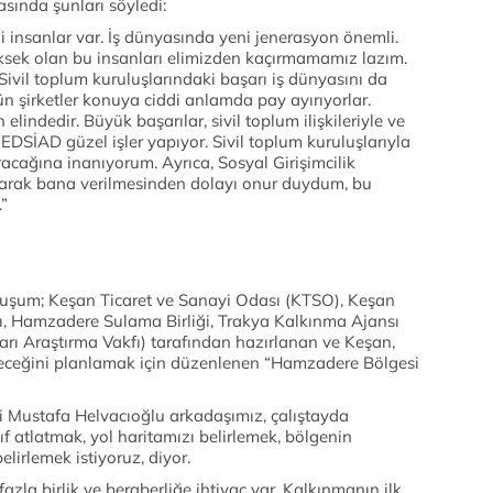
sında şunları söyledi:
 insanlar var. İş dünyasında yeni jenerasyon önemli.
ksek olan bu insanları elimizden kaçırmamamız lazım.
Sivil toplum kuruluşlarındaki başarı iş dünyasını da
gün şirketler konuya ciddi anlamda pay ayırıyorlar.
lindedir. Büyük başarılar, sivil toplum ilişkileriyle ve
r. EDSİAD güzel işler yapıyor. Sivil toplum kuruluşlarıyla
racağına inanıyorum. Ayrıca, Sosyal Girişimcilik
larak bana verilmesinden dolayı onur duydum, bu
”
oluşum; Keşan Ticaret ve Sanayi Odası (KTSO), Keşan
ası, Hamzadere Sulama Birliği, Trakya Kalkınma Ajansı
arı Araştırma Vakfı) tarafından hazırlanan ve Keşan,
eleceğini planlamak için düzenlenen “Hamzadere Bölgesi
 Mustafa Helvacıoğlu arkadaşımız, çalıştayda
ıf atlatmak, yol haritamızı belirlemek, bölgenin
elirlemek istiyoruz, diyor.
zla birlik ve beraberliğe ihtiyaç var. Kalkınmanın ilk