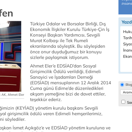
insanse
fen
Yazd
Türkiye Odalar ve Borsalar Birliği, Dış
Ekonomik İlişkiler Kurulu Türkiye-Çin İş
Huku
Konseyi Başkan Yardımcısı, Sevgili
Tarih
Murat Kolbaşı ile Tek Rumeli
Siyas
ekranlarında söyleştik. Bu söyleşiden
İnanç
önce onur duyduğumuz bir konuyu
Ekon
sizlerle paylaşmak istiyorum.
Ahmet Eler’e EDSİAD’dan Sosyal
Girişimcilik Ödülü verildiği, Edirneli
Sanayici ve İşadamları Derneği
(EDSİAD) mensuplarının 12 Aralık 2014
Blo
Cuma günü Edirne’de düzenledikleri
akşam yemeğine bizi de davet ettiler,
t AK, Ahmet Eler
teşekkür ederiz.
Sad
eğimizin (KEYİAD) yönetim kurulu başkanı Sevgili
al girişimcilik ödülü veren Edirneli hemşerilerimiz,
ni söylediler.
aşkan İsmet Açıkgöz’e ve EDSİAD yönetim kuruluna ve