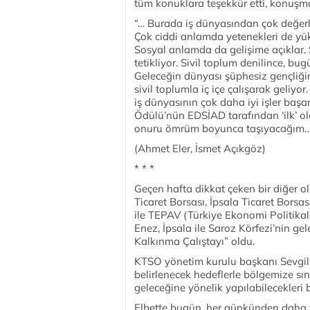
tüm konuklara teşekkür etti, konuşma
“… Burada iş dünyasından çok değerli
Çok ciddi anlamda yetenekleri de yü
Sosyal anlamda da gelişime açıklar. 
tetikliyor. Sivil toplum denilince, bu
Geleceğin dünyası şüphesiz gençliğin e
sivil toplumla iç içe çalışarak geliyo
iş dünyasının çok daha iyi işler başa
Ödülü’nün EDSİAD tarafından ‘ilk’ o
onuru ömrüm boyunca taşıyacağım…
(Ahmet Eler, İsmet Açıkgöz)
* * *
Geçen hafta dikkat çeken bir diğer 
Ticaret Borsası, İpsala Ticaret Bors
ile TEPAV (Türkiye Ekonomi Politikal
Enez, İpsala ile Saroz Körfezi’nin g
Kalkınma Çalıştayı” oldu.
KTSO yönetim kurulu başkanı Sevgili
belirlenecek hedeflerle bölgemize sın
geleceğine yönelik yapılabilecekleri b
Elbette bugün, her günkünden daha fa