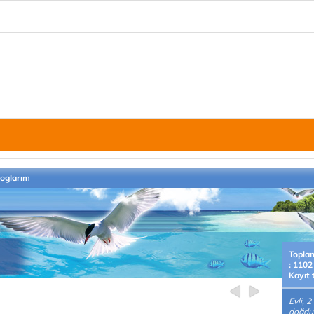
loglarım
Topla
: 1102
Kayıt 
Evli, 
doğdu,