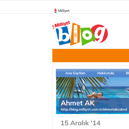
Milliyet
Ana Sayfam
Hakkımda
B
Ahmet AK
http://blog.milliyet.com.tr/ahmetakvdmd
15 Aralık '14