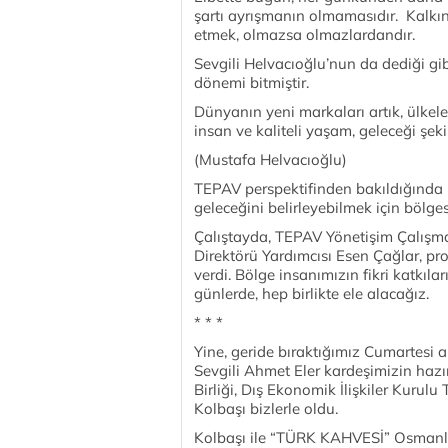
şartı ayrışmanın olmamasıdır. Kalkınm
etmek, olmazsa olmazlardandır.
Sevgili Helvacıoğlu’nun da dediği gi
dönemi bitmiştir.
Dünyanın yeni markaları artık, ülkeler 
insan ve kaliteli yaşam, geleceği şekil
(Mustafa Helvacıoğlu)
TEPAV perspektifinden bakıldığında is
geleceğini belirleyebilmek için bölge
Çalıştayda, TEPAV Yönetişim Çalışma
Direktörü Yardımcısı Esen Çağlar, pr
verdi. Bölge insanımızın fikri katkıl
günlerde, hep birlikte ele alacağız.
* * *
Yine, geride bıraktığımız Cumartesi
Sevgili Ahmet Eler kardeşimizin haz
Birliği, Dış Ekonomik İlişkiler Kurul
Kolbaşı bizlerle oldu.
Kolbaşı ile “TÜRK KAHVESİ” Osmanlı