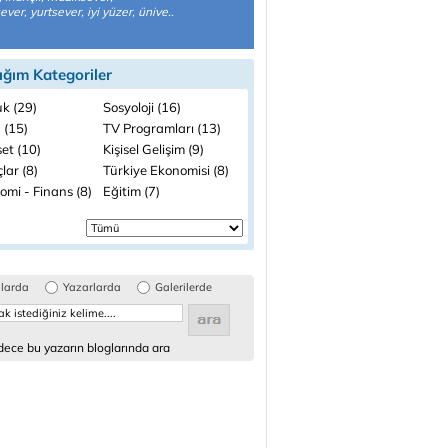
ver, yurtsever, iyi yüzer, ünive..
ığım Kategoriler
k (29)
Sosyoloji (16)
 (15)
TV Programları (13)
et (10)
Kişisel Gelişim (9)
lar (8)
Türkiye Ekonomisi (8)
omi - Finans (8)
Eğitim (7)
glarda
Yazarlarda
Galerilerde
ece bu yazarın bloglarında ara