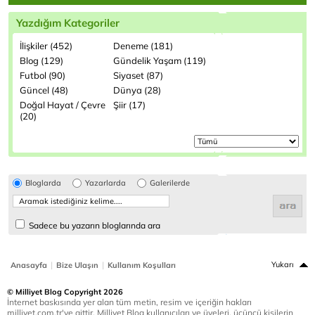
Yazdığım Kategoriler
İlişkiler (452)
Deneme (181)
Blog (129)
Gündelik Yaşam (119)
Futbol (90)
Siyaset (87)
Güncel (48)
Dünya (28)
Doğal Hayat / Çevre
Şiir (17)
(20)
Bloglarda
Yazarlarda
Galerilerde
Sadece bu yazarın bloglarında ara
|
|
Yukarı
Anasayfa
Bize Ulaşın
Kullanım Koşulları
© Milliyet Blog Copyright 2026
İnternet baskısında yer alan tüm metin, resim ve içeriğin hakları
milliyet.com.tr'ye aittir. Milliyet Blog kullanıcıları ve üyeleri, üçüncü kişilerin