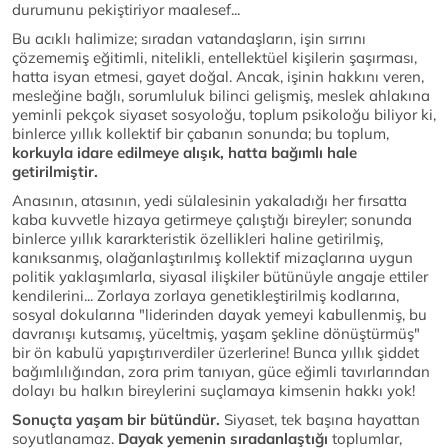
durumunu pekiştiriyor maalesef...
Bu acıklı halimize; sıradan vatandaşların, işin sırrını
çözememiş eğitimli, nitelikli, entellektüel kişilerin şaşırması,
hatta isyan etmesi, gayet doğal. Ancak, işinin hakkını veren,
mesleğine bağlı, sorumluluk bilinci gelişmiş, meslek ahlakına
yeminli pekçok siyaset sosyoloğu, toplum psikoloğu biliyor ki,
binlerce yıllık kollektif bir çabanın sonunda; bu toplum,
korkuyla idare edilmeye alışık, hatta bağımlı hale
getirilmiştir.
Anasının, atasının, yedi sülalesinin yakaladığı her fırsatta
kaba kuvvetle hizaya getirmeye çalıştığı bireyler; sonunda
binlerce yıllık kararkteristik özellikleri haline getirilmiş,
kanıksanmış, olağanlaştırılmış kollektif mizaçlarına uygun
politik yaklaşımlarla, siyasal ilişkiler bütünüyle angaje ettiler
kendilerini... Zorlaya zorlaya genetikleştirilmiş kodlarına,
sosyal dokularına "liderinden dayak yemeyi kabullenmiş, bu
davranışı kutsamış, yüceltmiş, yaşam şekline dönüştürmüş"
bir ön kabulü yapıştırıverdiler üzerlerine! Bunca yıllık şiddet
bağımlılığından, zora prim tanıyan, güce eğimli tavırlarından
dolayı bu halkın bireylerini suçlamaya kimsenin hakkı yok!
Sonuçta yaşam bir bütündür.
Siyaset, tek başına hayattan
soyutlanamaz.
Dayak yemenin sıradanlaştığı
toplumlar,