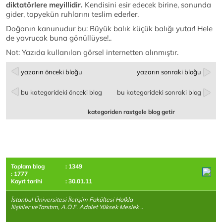
diktatörlere meyillidir.
Kendisini esir edecek birine, sonunda
gider, topyekün ruhlarını teslim ederler.
Doğanın kanunudur bu: Büyük balık küçük balığı yutar! Hele
de yavrucak buna gönüllüyse!..
Not: Yazıda kullanılan görsel internetten alınmıştır.
yazarın önceki bloğu
yazarın sonraki bloğu
bu kategorideki önceki blog
bu kategorideki sonraki blog
kategoriden rastgele blog getir
Toplam blog
: 1349
: 1777
Kayıt tarihi
: 30.01.11
İstanbul Üniversitesi İletişim Fakültesi Halkla
İlişkiler veTanıtım, A.Ö.F. Adalet Yüksek Meslek ..