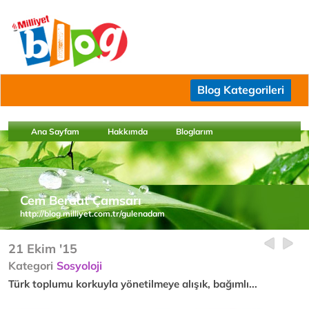
Blog Kategorileri
Ana Sayfam
Hakkımda
Bloglarım
Cem Beraat Çamsarı
http://blog.milliyet.com.tr/gulenadam
21 Ekim '15
Kategori
Sosyoloji
Türk toplumu korkuyla yönetilmeye alışık, bağımlı...