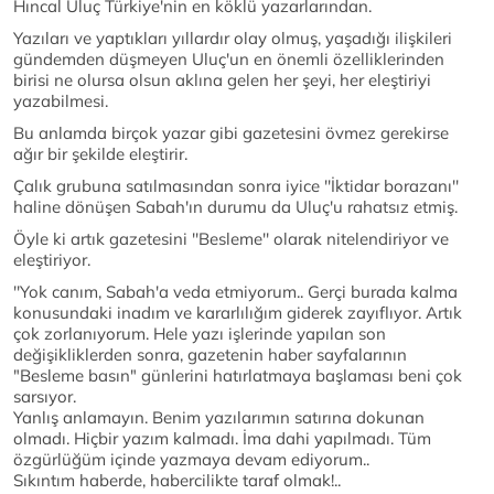
Hıncal Uluç Türkiye'nin en köklü yazarlarından.
Yazıları ve yaptıkları yıllardır olay olmuş, yaşadığı ilişkileri
gündemden düşmeyen Uluç'un en önemli özelliklerinden
birisi ne olursa olsun aklına gelen her şeyi, her eleştiriyi
yazabilmesi.
Bu anlamda birçok yazar gibi gazetesini övmez gerekirse
ağır bir şekilde eleştirir.
Çalık grubuna satılmasından sonra iyice ''İktidar borazanı''
haline dönüşen Sabah'ın durumu da Uluç'u rahatsız etmiş.
Öyle ki artık gazetesini ''Besleme'' olarak nitelendiriyor ve
eleştiriyor.
''Yok canım, Sabah'a veda etmiyorum.. Gerçi burada kalma
konusundaki inadım ve kararlılığım giderek zayıflıyor. Artık
çok zorlanıyorum. Hele yazı işlerinde yapılan son
değişikliklerden sonra, gazetenin haber sayfalarının
"Besleme basın" günlerini hatırlatmaya başlaması beni çok
sarsıyor.
Yanlış anlamayın. Benim yazılarımın satırına dokunan
olmadı. Hiçbir yazım kalmadı. İma dahi yapılmadı. Tüm
özgürlüğüm içinde yazmaya devam ediyorum..
Sıkıntım haberde, habercilikte taraf olmak!..