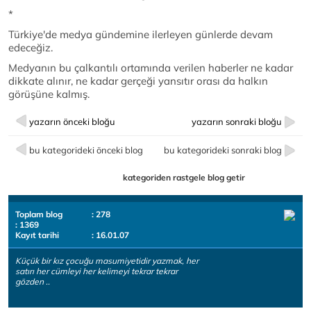
*
Türkiye'de medya gündemine ilerleyen günlerde devam
edeceğiz.
Medyanın bu çalkantılı ortamında verilen haberler ne kadar
dikkate alınır, ne kadar gerçeği yansıtır orası da halkın
görüşüne kalmış.
yazarın önceki bloğu
yazarın sonraki bloğu
bu kategorideki önceki blog
bu kategorideki sonraki blog
kategoriden rastgele blog getir
Toplam blog
: 278
: 1369
Kayıt tarihi
: 16.01.07
Küçük bir kız çocuğu masumiyetidir yazmak, her
satırı her cümleyi her kelimeyi tekrar tekrar
gözden ..