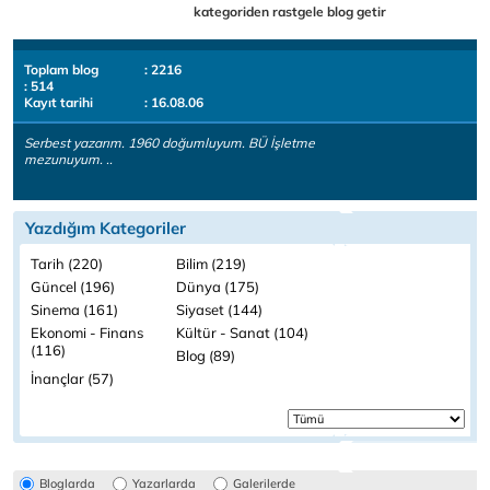
kategoriden rastgele blog getir
Toplam blog
: 2216
: 514
Kayıt tarihi
: 16.08.06
Serbest yazarım. 1960 doğumluyum. BÜ İşletme
mezunuyum. ..
Yazdığım Kategoriler
Tarih (220)
Bilim (219)
Güncel (196)
Dünya (175)
Sinema (161)
Siyaset (144)
Ekonomi - Finans
Kültür - Sanat (104)
(116)
Blog (89)
İnançlar (57)
Bloglarda
Yazarlarda
Galerilerde