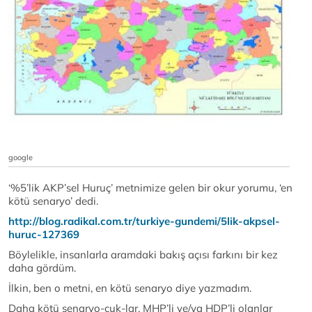
google
‘%5’lik AKP’sel Huruç’ metnimize gelen bir okur yorumu, ‘en
kötü senaryo’ dedi.
http://blog.radikal.com.tr/turkiye-gundemi/5lik-akpsel-
huruc-127369
Böylelikle, insanlarla aramdaki bakış açısı farkını bir kez
daha gördüm.
İlkin, ben o metni, en kötü senaryo diye yazmadım.
Daha kötü senaryo-cuk-lar, MHP’li ve/ya HDP’li olanlar