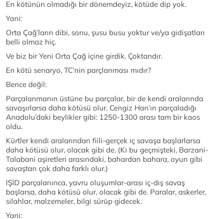
En kötünün olmadığı bir dönemdeyiz, kötüde dip yok.
Yani:
Orta Çağ’ların dibi, sonu, şusu busu yoktur ve/ya gidişatları
belli olmaz hiç.
Ve biz bir Yeni Orta Çağ içine girdik. Çoktandır.
En kötü senaryo, TC’nin parçlanması mıdır?
Bence değil:
Parçalanmanın üstüne bu parçalar, bir de kendi aralarında
savaşırlarsa daha kötüsü olur. Cengiz Han’ın parçaladığı
Anadolu’daki beylikler gibi: 1250-1300 arası tam bir kaos
oldu.
Kürtler kendi aralarından fiili-gerçek iç savaşa başlarlarsa
daha kötüsü olur, olacak gibi de. (Ki bu geçmişteki, Barzani-
Talabani aşiretleri arasındaki, bahardan bahara, oyun gibi
savaştan çok daha farklı olur.)
IŞİD parçalanınca, yavru oluşumlar-arası iç-dış savaş
başlarsa, daha kötüsü olur, olacak gibi de. Paralar, askerler,
silahlar, malzemeler, bilgi sürüp gidecek.
Yani: