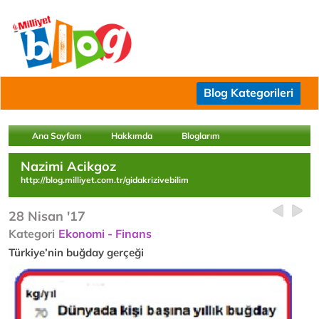
Blog Kategorileri
Ana Sayfam
Hakkımda
Bloglarım
Nazimi Acikgoz
http://blog.milliyet.com.tr/gidakrizivebilim
28 Nisan '17
Kategori
Ekonomi - Finans
Türkiye’nin buğday gerçeği