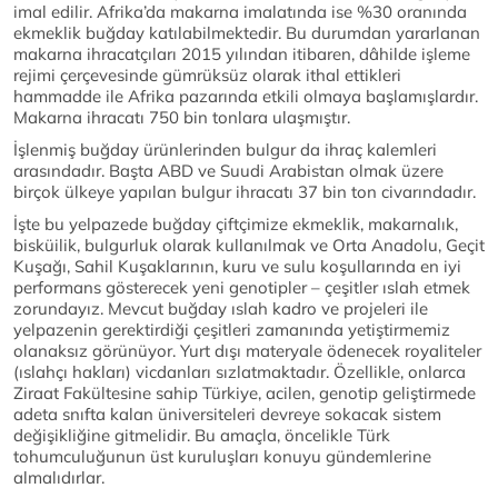
imal edilir. Afrika’da makarna imalatında ise %30 oranında
ekmeklik buğday katılabilmektedir. Bu durumdan yararlanan
makarna ihracatçıları 2015 yılından itibaren, dâhilde işleme
rejimi çerçevesinde gümrüksüz olarak ithal ettikleri
hammadde ile Afrika pazarında etkili olmaya başlamışlardır.
Makarna ihracatı 750 bin tonlara ulaşmıştır.
İşlenmiş buğday ürünlerinden bulgur da ihraç kalemleri
arasındadır. Başta ABD ve Suudi Arabistan olmak üzere
birçok ülkeye yapılan bulgur ihracatı 37 bin ton civarındadır.
İşte bu yelpazede buğday çiftçimize ekmeklik, makarnalık,
bisküilik, bulgurluk olarak kullanılmak ve Orta Anadolu, Geçit
Kuşağı, Sahil Kuşaklarının, kuru ve sulu koşullarında en iyi
performans gösterecek yeni genotipler – çeşitler ıslah etmek
zorundayız. Mevcut buğday ıslah kadro ve projeleri ile
yelpazenin gerektirdiği çeşitleri zamanında yetiştirmemiz
olanaksız görünüyor. Yurt dışı materyale ödenecek royaliteler
(ıslahçı hakları) vicdanları sızlatmaktadır. Özellikle, onlarca
Ziraat Fakültesine sahip Türkiye, acilen, genotip geliştirmede
adeta snıfta kalan üniversiteleri devreye sokacak sistem
değişikliğine gitmelidir. Bu amaçla, öncelikle Türk
tohumculuğunun üst kuruluşları konuyu gündemlerine
almalıdırlar.