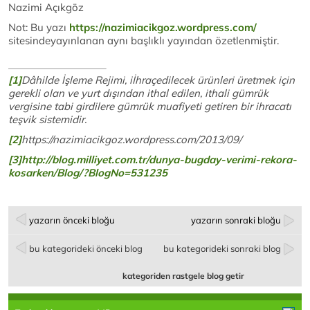
Nazimi Açıkgöz
Not: Bu yazı
https://nazimiacikgoz.wordpress.com/
sitesindeyayınlanan aynı başlıklı yayından özetlenmiştir.
[1]
Dâhilde İşleme Rejimi, iİhraç
edilecek ürünleri üretmek için
gerekli olan ve yurt dışından ithal edilen, ithali gümrük
vergisine tabi girdilere gümrük muafiyeti getiren bir ihracatı
teşvik sistemidir.
[2]
https://nazimiacikgoz.wordpress.com/2013/09/
[3]
http://blog.milliyet.com.tr/dunya-bugday-verimi-rekora-
kosarken/Blog/?BlogNo=531235
yazarın önceki bloğu
yazarın sonraki bloğu
bu kategorideki önceki blog
bu kategorideki sonraki blog
kategoriden rastgele blog getir