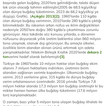
başında gelen buğday, 2020'lere gelindiğinde, talebi düşen
tek ürün olacağı tahmin edilmiştir(2005 de 68,5 kg/yıl/kişi
olan dünya buğday tüketiminin, 2023 de 66,2 kg/yıl/kişi ye
düşüşü; Grafik), (
Açıkgöz 2013
[2]
). 1960’larda 110 kg/da
olan dünya buğday veriminin, 2010’larda 280 kg/da’a çıktığı
bilinmektedir. Bu rakamın artan nüfus ve iklim değişiklikleri
nedeniyle 2050’lere doğru 380 kg/da’a çıkartılması zorunlu
görünüyor. Aksi takdirde söz konusu yıllarda, o dönemin
nüfusunu doyuracak yıllık üretim beklentisi olan 860 milyon
tona ulaşmak, olanak dışı görünüyor. Bu amaçla ülkeler,
özellikle birim alandan alınan ürünü artırmak için adeta
yarışmaktadırlar. Nitekim Birleşik Krallık 2020’lerde
dekara 2
ton
verimi hedef olarak belirlemiştir
[3]
.
Türkiye de 1960’larda 10 milyon hektar olan buğday ekim
alanını 7 milyon hektarlara indirirken, üretimini birim
alandan sağlanan verimle kapatmıştır. Ülkemizde buğday
verimi, 2013 verilerine göre, 315 kg/da ile dünya buğday
verim ortalamasının üzerindedir. 2016 yılında Türkiye 7,8
milyon hektar alanda 17,3 milyon ton buğday üretmiştir ki bu
miktar hemen hemen ülke buğday tüketimini (17,6 milyon
ton) karşılamaktadır.
O zaman, bazı yıllar 5 milyon tona ulaşan buğday ithalatı ile