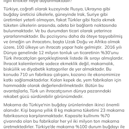
ilgili kritikler neye dayanmaktadır?
Türkiye, coğrafi olarak kuzeyinde Rusya, Ukrayna gibi
buğday üreticisi ülkelerle, güneyinde Irak, Suriye gibi
üretimleri yeterli olmayan, fakat Türkler gibi fazla ekmek
tüketen ülkelerin arasında, adeta bir bağlantı noktasında
bulunmaktadır. Ve bu durumdan ticari olarak yeterince
yararlanmaktadır. Bu pozisyonu daha da öteye taşıyabilmiş
ve örneğin un ihracatını, başta Uzak Doğu ve Afrika olmak
üzere, 100 ülkeye un ihracatı yapar hale gelmiştir. 2016 yılı
Dünya genelinde 12 milyon tonluk un ticaretinin %30’unu
Türk ihracatçıları gerçekleştirerek listede ilk sırayı almışlardır.
İhracat kalemlerinde sadece ekmeklik değil, makarnalık,
bisküilik ve diyabetik katagoriler de yer almaktadır. Bu
konuda 710 un fabrikası çalışanı, kazancı ile ekonomimize
katkı sağlamaktadırlar. Kalan kepek de, yem fabrikaları için
hammadde olarak değerlendirilmektedir. Bütün bu
avantajlarla, Türk un ihracatçısının dünya pazarındaki
rekabet gücü sürdürebilir görünümdedir.
Makarna da Türkiye'nin buğday ürünlerinden ikinci önemli
alanıdır. Kişi başına yıllık 8 kg makarna tüketimi 23 makarna
fabrikasınca karşılanmaktadır. Kapasite kullnımı %70
çivarında olan bu fabrikalar her yıl iki milyon ton makarna
üretmektedirler. Türkiye’de makarna %100 durum buğdayı ile