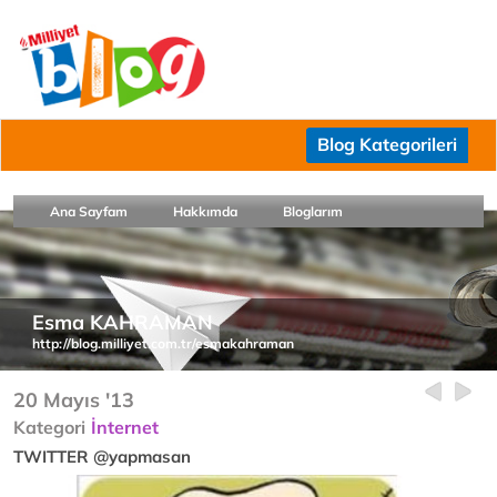
Blog Kategorileri
Ana Sayfam
Hakkımda
Bloglarım
Esma KAHRAMAN
http://blog.milliyet.com.tr/esmakahraman
20 Mayıs '13
Kategori
İnternet
TWITTER @yapmasan