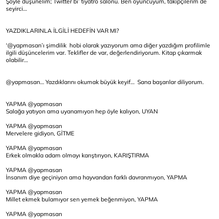
Şöyle düşünelim; Twitter bi’ tiyatro salonu. Ben oyuncuyum, takipçilerim de
seyirci…
YAZDIKLARINLA İLGİLİ HEDEFİN VAR MI?
‘@yapmasan’ı şimdilik hobi olarak yazıyorum ama diğer yazdığım profilimle
ilgili düşüncelerim var. Teklifler de var, değerlendiriyorum. Kitap çıkarmak
olabilir…
@yapmasan… Yazdıklarını okumak büyük keyif… Sana başarılar diliyorum.
YAPMA @yapmasan
Salağa yatıyon ama uyanamıyon hep öyle kalıyon, UYAN
YAPMA @yapmasan
Mervelere gidiyon, GİTME
YAPMA @yapmasan
Erkek olmakla adam olmayı karıştırıyon, KARIŞTIRMA
YAPMA @yapmasan
İnsanım diye geçiniyon ama hayvandan farklı davranmıyon, YAPMA
YAPMA @yapmasan
Millet ekmek bulamıyor sen yemek beğenmiyon, YAPMA
YAPMA @yapmasan