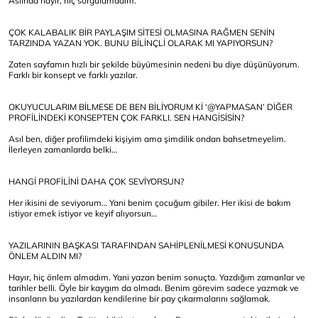
Aslında hayır, hiç sorgulamadım.
ÇOK KALABALIK BİR PAYLAŞIM SİTESİ OLMASINA RAĞMEN SENİN
TARZINDA YAZAN YOK. BUNU BİLİNÇLİ OLARAK MI YAPIYORSUN?
Zaten sayfamın hızlı bir şekilde büyümesinin nedeni bu diye düşünüyorum.
Farklı bir konsept ve farklı yazılar.
OKUYUCULARIM BİLMESE DE BEN BİLİYORUM Kİ ‘@YAPMASAN’ DİĞER
PROFİLİNDEKİ KONSEPTEN ÇOK FARKLI. SEN HANGİSİSİN?
Asıl ben, diğer profilimdeki kişiyim ama şimdilik ondan bahsetmeyelim.
İlerleyen zamanlarda belki…
HANGİ PROFİLİNİ DAHA ÇOK SEVİYORSUN?
Her ikisini de seviyorum… Yani benim çocuğum gibiler. Her ikisi de bakım
istiyor emek istiyor ve keyif alıyorsun…
YAZILARININ BAŞKASI TARAFINDAN SAHİPLENİLMESİ KONUSUNDA
ÖNLEM ALDIN MI?
Hayır, hiç önlem almadım. Yani yazan benim sonuçta. Yazdığım zamanlar ve
tarihler belli. Öyle bir kaygım da olmadı. Benim görevim sadece yazmak ve
insanların bu yazılardan kendilerine bir pay çıkarmalarını sağlamak.