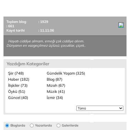
Toplam blog
: 1929
: 661
Kayıt tarihi
: 11.11.06
Hayatı ciddiye almam, emeği çok ciddiye alırım.
Dünyanın en vazgeçilmez üçlüsü; çocuklar, çiçek..
Yazdığım Kategoriler
Şiir (748)
Gündelik Yaşam (325)
Haber (182)
Blog (87)
İlişkiler (73)
Mizah (67)
Öykü (51)
Müzik (41)
Güncel (40)
İzmir (34)
Bloglarda
Yazarlarda
Galerilerde