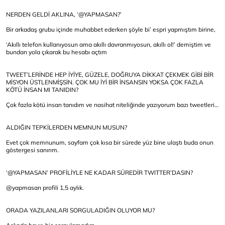
NERDEN GELDİ AKLINA, ‘@YAPMASAN?’
Bir arkadaş grubu içinde muhabbet ederken şöyle bi’ espri yapmıştım birine,
‘Akıllı telefon kullanıyosun ama akıllı davranmıyosun, akıllı ol!’ demiştim ve
bundan yola çıkarak bu hesabı açtım
TWEET’LERİNDE HEP İYİYE, GÜZELE, DOĞRUYA DİKKAT ÇEKMEK GİBİ BİR
MİSYON ÜSTLENMİŞSİN. ÇOK MU İYİ BİR İNSANSIN YOKSA ÇOK FAZLA
KÖTÜ İNSAN MI TANIDIN?
Çok fazla kötü insan tanıdım ve nasihat niteliğinde yazıyorum bazı tweetleri…
ALDIĞIN TEPKİLERDEN MEMNUN MUSUN?
Evet çok memnunum, sayfam çok kısa bir sürede yüz bine ulaştı buda onun
göstergesi sanırım.
‘@YAPMASAN’ PROFİLİYLE NE KADAR SÜREDİR TWITTER’DASIN?
@yapmasan profili 1,5 aylık.
ORADA YAZILANLARI SORGULADIĞIN OLUYOR MU?