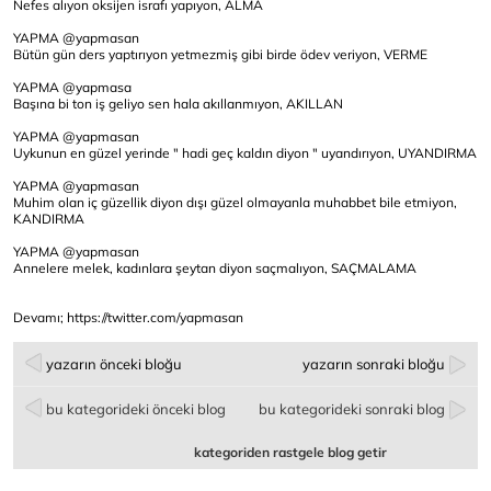
Nefes alıyon oksijen israfı yapıyon, ALMA
YAPMA @yapmasan
Bütün gün ders yaptırıyon yetmezmiş gibi birde ödev veriyon, VERME
YAPMA @yapmasa
Başına bi ton iş geliyo sen hala akıllanmıyon, AKILLAN
YAPMA @yapmasan
Uykunun en güzel yerinde " hadi geç kaldın diyon " uyandırıyon, UYANDIRMA
YAPMA @yapmasan
Muhim olan iç güzellik diyon dışı güzel olmayanla muhabbet bile etmiyon,
KANDIRMA
YAPMA @yapmasan
Annelere melek, kadınlara şeytan diyon saçmalıyon, SAÇMALAMA
Devamı;
https://twitter.com/yapmasan
yazarın önceki bloğu
yazarın sonraki bloğu
bu kategorideki önceki blog
bu kategorideki sonraki blog
kategoriden rastgele blog getir