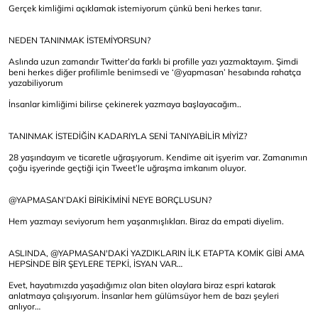
Gerçek kimliğimi açıklamak istemiyorum çünkü beni herkes tanır.
NEDEN TANINMAK İSTEMİYORSUN?
Aslında uzun zamandır Twitter’da farklı bi profille yazı yazmaktayım. Şimdi
beni herkes diğer profilimle benimsedi ve ‘@yapmasan’ hesabında rahatça
yazabiliyorum
İnsanlar kimliğimi bilirse çekinerek yazmaya başlayacağım..
TANINMAK İSTEDİĞİN KADARIYLA SENİ TANIYABİLİR MİYİZ?
28 yaşındayım ve ticaretle uğraşıyorum. Kendime ait işyerim var. Zamanımın
çoğu işyerinde geçtiği için Tweet’le uğraşma imkanım oluyor.
@YAPMASAN’DAKİ BİRİKİMİNİ NEYE BORÇLUSUN?
Hem yazmayı seviyorum hem yaşanmışlıkları. Biraz da empati diyelim.
ASLINDA, @YAPMASAN'DAKİ YAZDIKLARIN İLK ETAPTA KOMİK GİBİ AMA
HEPSİNDE BİR ŞEYLERE TEPKİ, İSYAN VAR…
Evet, hayatımızda yaşadığımız olan biten olaylara biraz espri katarak
anlatmaya çalışıyorum. İnsanlar hem gülümsüyor hem de bazı şeyleri
anlıyor…