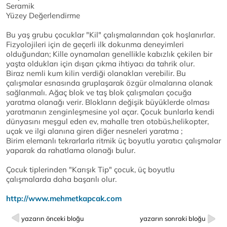
Seramik
Yüzey Değerlendirme
Bu yaş grubu çocuklar "Kil" çalışmalarından çok hoşlanırlar.
Fizyolojileri için de geçerli ilk dokunma deneyimleri
olduğundan; Kille oynamaları genellikle kabızlık çekilen bir
yaşta oldukları için dışarı çıkma ihtiyacı da tahrik olur.
Biraz nemli kum kilin verdiği olanakları verebilir. Bu
çalışmalar esnasında gruplaşarak özgür olmalarına olanak
sağlanmalı. Ağaç blok ve taş blok çalışmaları çocuğa
yaratma olanağı verir. Blokların değişik büyüklerde olması
yaratmanın zenginleşmesine yol açar. Çocuk bunlarla kendi
dünyasını meşgul eden ev, mahalle tren otobüs,helikopter,
uçak ve ilgi alanına giren diğer nesneleri yaratma ;
Birim elemanlı tekrarlarla ritmik üç boyutlu yaratıcı çalışmalar
yaparak da rahatlama olanağı bulur.
Çocuk tiplerinden "Karışık Tip" çocuk, üç boyutlu
çalışmalarda daha başarılı olur.
http://www.mehmetkapcak.com
yazarın önceki bloğu
yazarın sonraki bloğu