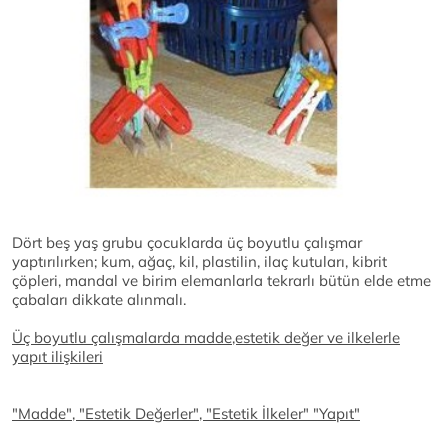
Dört beş yaş grubu çocuklarda üç boyutlu çalışmar
yaptırılırken; kum, ağaç, kil, plastilin, ilaç kutuları, kibrit
çöpleri, mandal ve birim elemanlarla tekrarlı bütün elde etme
çabaları dikkate alınmalı.
Üç boyutlu çalışmalarda madde,estetik değer ve ilkelerle
yapıt ilişkileri
"Madde", "Estetik Değerler", "Estetik İlkeler" "Yapıt"