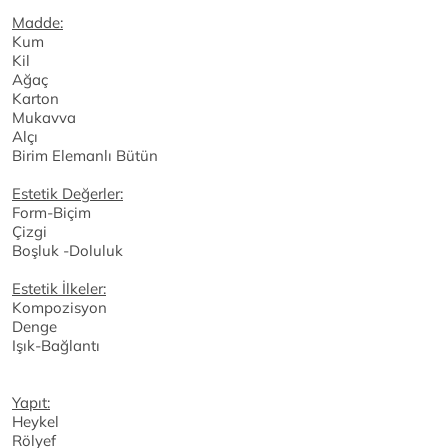
Madde:
Kum
Kil
Ağaç
Karton
Mukavva
Alçı
Birim Elemanlı Bütün
Estetik Değerler:
Form-Biçim
Çizgi
Boşluk -Doluluk
Estetik İlkeler:
Kompozisyon
Denge
Işık-Bağlantı
Yapıt:
Heykel
Rölyef