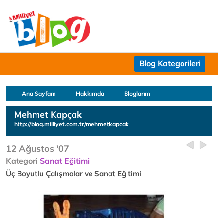
Blog Kategorileri
Ana Sayfam
Hakkımda
Bloglarım
Mehmet Kapçak
http://blog.milliyet.com.tr/mehmetkapcak
12 Ağustos '07
Kategori
Sanat Eğitimi
Üç Boyutlu Çalışmalar ve Sanat Eğitimi