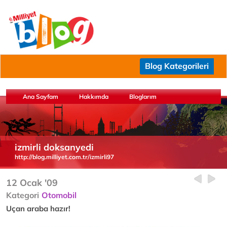
Blog Kategorileri
Ana Sayfam
Hakkımda
Bloglarım
izmirli doksanyedi
http://blog.milliyet.com.tr/izmirli97
12 Ocak '09
Kategori
Otomobil
Uçan araba hazır!