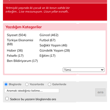
Yetmişiki yaşında iki çocuk ve iki torun sahibi bir
erkeğim.. Lise mezunuyum. Uzun yıllar esnaflı..
Yazdığım Kategoriler
Siyaset (504)
Güncel (462)
Türkiye Ekonomisi
Futbol (67)
(68)
Sağlıklı Yaşam (46)
Haber (36)
Gündelik Yaşam (28)
Felsefe (17)
Eğitim (17)
Ben Bildiriyorum (17)
Bloglarda
Yazarlarda
Galerilerde
Sadece bu yazarın bloglarında ara