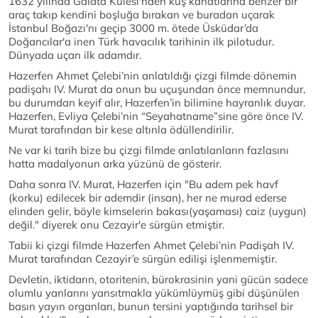
1632 yılında Galata Kulesi'nden kuş kanatlarına benzer bir
araç takıp kendini boşluğa bırakan ve buradan uçarak
İstanbul Boğazı'nı geçip 3000 m. ötede Üsküdar’da
Doğancılar'a inen Türk havacılık tarihinin ilk pilotudur.
Dünyada uçan ilk adamdır.
Hazerfen Ahmet Çelebi’nin anlatıldığı çizgi filmde dönemin
padişahı IV. Murat da onun bu uçuşundan önce memnundur,
bu durumdan keyif alır, Hazerfen’in bilimine hayranlık duyar.
Hazerfen, Evliya Çelebi’nin “Seyahatname”sine göre önce IV.
Murat tarafından bir kese altınla ödüllendirilir.
Ne var ki tarih bize bu çizgi filmde anlatılanların fazlasını
hatta madalyonun arka yüzünü de gösterir.
Daha sonra IV. Murat, Hazerfen için "Bu adem pek havf
(korku) edilecek bir ademdir (insan), her ne murad ederse
elinden gelir, böyle kimselerin bakası(yaşaması) caiz (uygun)
değil." diyerek onu Cezayir'e sürgün etmiştir.
Tabii ki çizgi filmde Hazerfen Ahmet Çelebi’nin Padişah IV.
Murat tarafından Cezayir’e sürgün edilişi işlenmemiştir.
Devletin, iktidarın, otoritenin, bürokrasinin yani gücün sadece
olumlu yanlarını yansıtmakla yükümlüymüş gibi düşünülen
basın yayın organları, bunun tersini yaptığında tarihsel bir