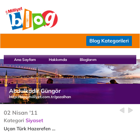
Blog Kategorileri
Ana Sayfam
Hakkımda
Bloglarım
Abdulkadir Güngör
http://blog.milliyet.com.tr/gazalhan
02 Nisan '11
Kategori
Siyaset
Uçan Türk Hazerefen …