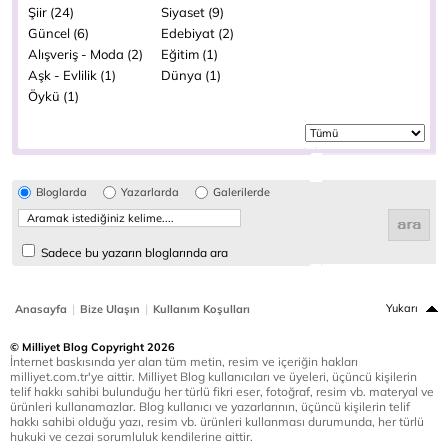
Şiir (24)
Siyaset (9)
Güncel (6)
Edebiyat (2)
Alışveriş - Moda (2)
Eğitim (1)
Aşk - Evlilik (1)
Dünya (1)
Öykü (1)
Bloglarda
Yazarlarda
Galerilerde
Sadece bu yazarın bloglarında ara
|
|
Yukarı
Anasayfa
Bize Ulaşın
Kullanım Koşulları
© Milliyet Blog Copyright 2026
İnternet baskısında yer alan tüm metin, resim ve içeriğin hakları
milliyet.com.tr'ye aittir. Milliyet Blog kullanıcıları ve üyeleri, üçüncü kişilerin
telif hakkı sahibi bulunduğu her türlü fikri eser, fotoğraf, resim vb. materyal ve
ürünleri kullanamazlar. Blog kullanıcı ve yazarlarının, üçüncü kişilerin telif
hakkı sahibi olduğu yazı, resim vb. ürünleri kullanması durumunda, her türlü
hukuki ve cezai sorumluluk kendilerine aittir.