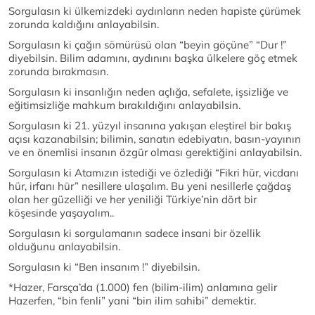
Sorgulasın ki ülkemizdeki aydınların neden hapiste çürümek
zorunda kaldığını anlayabilsin.
Sorgulasın ki çağın sömürüsü olan “beyin göçüne” “Dur !”
diyebilsin. Bilim adamını, aydınını başka ülkelere göç etmek
zorunda bırakmasın.
Sorgulasın ki insanlığın neden açlığa, sefalete, işsizliğe ve
eğitimsizliğe mahkum bırakıldığını anlayabilsin.
Sorgulasın ki 21. yüzyıl insanına yakışan eleştirel bir bakış
açısı kazanabilsin; bilimin, sanatın edebiyatın, basın-yayının
ve en önemlisi insanın özgür olması gerektiğini anlayabilsin.
Sorgulasın ki Atamızın istediği ve özlediği “Fikri hür, vicdanı
hür, irfanı hür” nesillere ulaşalım. Bu yeni nesillerle çağdaş
olan her güzelliği ve her yeniliği Türkiye’nin dört bir
köşesinde yaşayalım..
Sorgulasın ki sorgulamanın sadece insani bir özellik
olduğunu anlayabilsin.
Sorgulasın ki “Ben insanım !” diyebilsin.
*Hazer, Farsça’da (1.000) fen (bilim-ilim) anlamına gelir
Hazerfen, “bin fenli” yani “bin ilim sahibi” demektir.