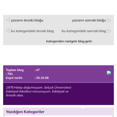
yazarın önceki bloğu
yazarın sonraki bloğu
bu kategorideki önceki blog
bu kategorideki sonraki blog
kategoriden rastgele blog getir
Toplam blog
: 47
: 781
Kayıt tarihi
: 20.10.08
1978 Hatay doğumluyum. Selçuk Üniversitesi
Edebiyat fakültesi mezunuyum. Edebiyat ve
felsefe alan..
Yazdığım Kategoriler