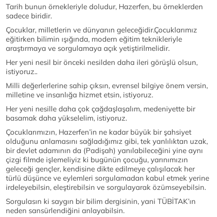
Tarih bunun örnekleriyle doludur, Hazerfen, bu örneklerden
sadece biridir.
Çocuklar, milletlerin ve dünyanın geleceğidir.Çocuklarımız
eğitirken bilimin ışığında, modern eğitim teknikleriyle
araştırmaya ve sorgulamaya açık yetiştirilmelidir.
Her yeni nesil bir önceki nesilden daha ileri görüşlü olsun,
istiyoruz..
Milli değerlerlerine sahip çıksın, evrensel bilgiye önem versin,
milletine ve insanlığa hizmet etsin, istiyoruz.
Her yeni nesille daha çok çağdaşlaşalım, medeniyette bir
basamak daha yükselelim, istiyoruz.
Çocuklarımızın, Hazerfen’in ne kadar büyük bir şahsiyet
olduğunu anlamasını sağladığımız gibi, tek yanlılıktan uzak,
bir devlet adamının da (Padişah) yanılabileceğini yine aynı
çizgi filmde işlemeliyiz ki bugünün çocuğu, yarınımızın
geleceği gençler, kendisine dikte edilmeye çalışılacak her
türlü düşünce ve eylemleri sorgulamadan kabul etmek yerine
irdeleyebilsin, eleştirebilsin ve sorgulayarak özümseyebilsin.
Sorgulasın ki saygın bir bilim dergisinin, yani TÜBİTAK’ın
neden sansürlendiğini anlayabilsin.