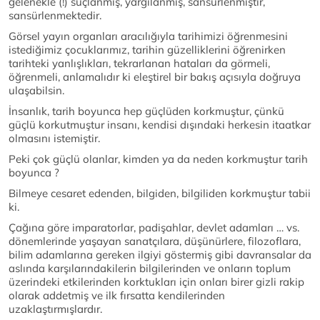
gelenekle (!) suçlanmış, yargılanmış, sansürlenmiştir,
sansürlenmektedir.
Görsel yayın organları aracılığıyla tarihimizi öğrenmesini
istediğimiz çocuklarımız, tarihin güzelliklerini öğrenirken
tarihteki yanlışlıkları, tekrarlanan hataları da görmeli,
öğrenmeli, anlamalıdır ki eleştirel bir bakış açısıyla doğruya
ulaşabilsin.
İnsanlık, tarih boyunca hep güçlüden korkmuştur, çünkü
güçlü korkutmuştur insanı, kendisi dışındaki herkesin itaatkar
olmasını istemiştir.
Peki çok güçlü olanlar, kimden ya da neden korkmuştur tarih
boyunca ?
Bilmeye cesaret edenden, bilgiden, bilgiliden korkmuştur tabii
ki.
Çağına göre imparatorlar, padişahlar, devlet adamları … vs.
dönemlerinde yaşayan sanatçılara, düşünürlere, filozoflara,
bilim adamlarına gereken ilgiyi göstermiş gibi davransalar da
aslında karşılarındakilerin bilgilerinden ve onların toplum
üzerindeki etkilerinden korktukları için onları birer gizli rakip
olarak addetmiş ve ilk fırsatta kendilerinden
uzaklaştırmışlardır.