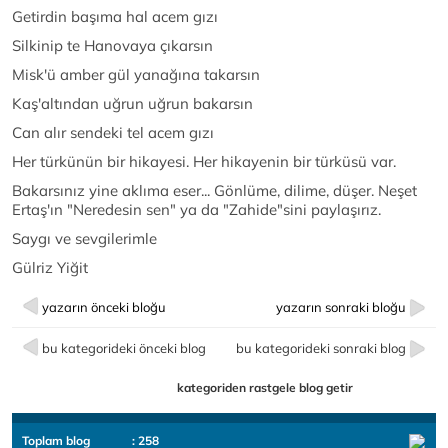
Getirdin başıma hal acem gızı
Silkinip te Hanovaya çıkarsın
Misk'ü amber gül yanağına takarsın
Kaş'altından uğrun uğrun bakarsın
Can alır sendeki tel acem gızı
Her türkünün bir hikayesi. Her hikayenin bir türküsü var.
Bakarsınız yine aklıma eser... Gönlüme, dilime, düşer. Neşet
Ertaş'ın "Neredesin sen" ya da "Zahide"sini paylaşırız.
Saygı ve sevgilerimle
Gülriz Yiğit
yazarın önceki bloğu
yazarın sonraki bloğu
bu kategorideki önceki blog
bu kategorideki sonraki blog
kategoriden rastgele blog getir
Toplam blog
: 258