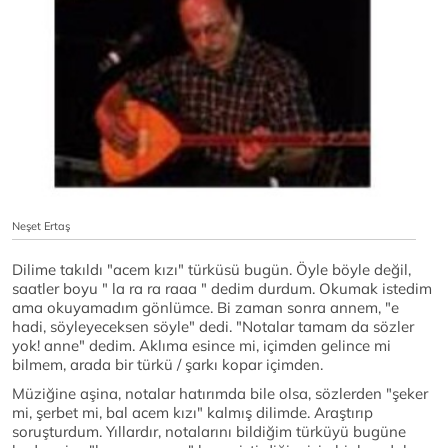
Neşet Ertaş
Dilime takıldı "acem kızı" türküsü bugün. Öyle böyle değil,
saatler boyu " la ra ra raaa " dedim durdum. Okumak istedim
ama okuyamadım gönlümce. Bi zaman sonra annem, "e
hadi, söyleyeceksen söyle" dedi. "Notalar tamam da sözler
yok! anne" dedim. Aklıma esince mi, içimden gelince mi
bilmem, arada bir türkü / şarkı kopar içimden.
Müziğine aşina, notalar hatırımda bile olsa, sözlerden "şeker
mi, şerbet mi, bal acem kızı" kalmış dilimde. Araştırıp
soruşturdum. Yıllardır, notalarını bildiğim türküyü bugüne