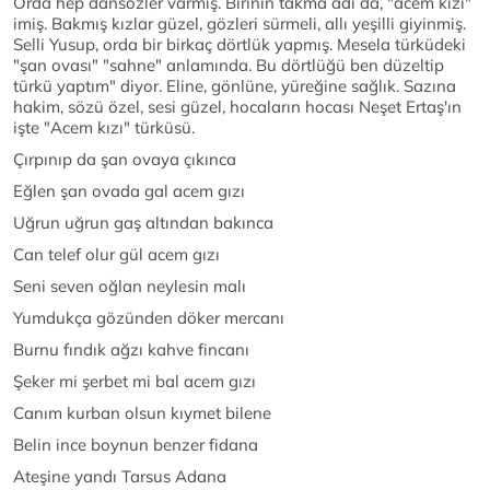
Orda hep dansözler varmış. Birinin takma adı da, "acem kızı"
imiş. Bakmış kızlar güzel, gözleri sürmeli, allı yeşilli giyinmiş.
Selli Yusup, orda bir birkaç dörtlük yapmış. Mesela türküdeki
"şan ovası" "sahne" anlamında. Bu dörtlüğü ben düzeltip
türkü yaptım" diyor. Eline, gönlüne, yüreğine sağlık. Sazına
hakim, sözü özel, sesi güzel, hocaların hocası Neşet Ertaş'ın
işte "Acem kızı" türküsü.
Çırpınıp da şan ovaya çıkınca
Eğlen şan ovada gal acem gızı
Uğrun uğrun gaş altından bakınca
Can telef olur gül acem gızı
Seni seven oğlan neylesin malı
Yumdukça gözünden döker mercanı
Burnu fındık ağzı kahve fincanı
Şeker mi şerbet mi bal acem gızı
Canım kurban olsun kıymet bilene
Belin ince boynun benzer fidana
Ateşine yandı Tarsus Adana