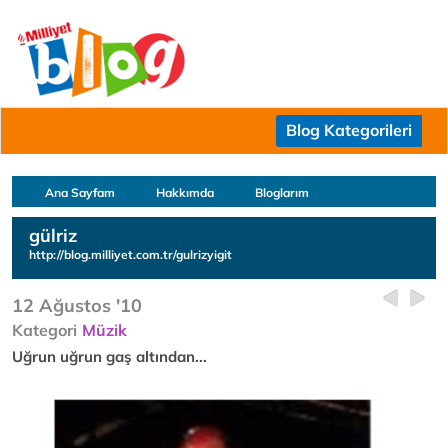
Blog Kategorileri
Ana Sayfam
Hakkımda
Bloglarım
gülriz
http://blog.milliyet.com.tr/gulrizyigit
12 Ağustos '10
Kategori
Müzik
Uğrun uğrun gaş altından...