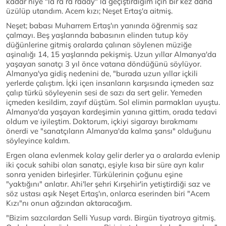
kadar niye "la ra ra raaay" la geçiştirdiğim için bir kez daha
üzülüp utandım. Acem kızı; Neşet Ertaş'a aitmiş.
Neşet; babası Muharrem Ertaş'ın yanında öğrenmiş saz
çalmayı. Beş yaşlarında babasının elinden tutup köy
düğünlerine gitmiş oralarda çalınan söylenen müziğe
aşinalığı 14, 15 yaşlarında pekişmiş. Uzun yıllar Almanya'da
yaşayan sanatçı 3 yıl önce vatana döndüğünü söylüyor.
Almanya'ya gidiş nedenini de, "burada uzun yıllar içkili
yerlerde çalıştım. İçki içen insanların karşısında içmeden saz
çalıp türkü söyleyenin sesi de sazı da sert gelir. Yemeden
içmeden kesildim, zayıf düştüm. Sol elimin parmakları uyuştu.
Almanya'da yaşayan kardeşimin yanına gittim, orada tedavi
oldum ve iyileştim. Doktorum, içkiyi sigarayı bırakmamı
önerdi ve "sanatçıların Almanya'da kalma şansı" olduğunu
söyleyince kaldım.
Ergen olana evlenmek kolay gelir derler ya o aralarda evlenip
iki çocuk sahibi olan sanatçı, eşiyle kısa bir süre ayrı kalır
sonra yeniden birleşirler. Türkülerinin çoğunu eşine
"yaktığını" anlatır. Ahi'ler şehri Kırşehir'in yetiştirdiği saz ve
söz ustası aşık Neşet Ertaş'ın, onlarca eserinden biri "Acem
Kızı"nı onun ağzından aktaracağım.
"Bizim sazcılardan Selli Yusup vardı. Birgün tiyatroya gitmiş.