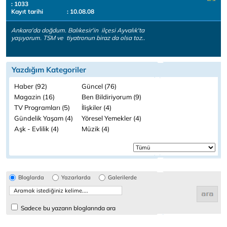
: 1033
Kayıt tarihi
: 10.08.08
Ankara'da doğdum. Balıkesir'in ilçesi Ayvalık'ta
yaşıyorum. TSM ve tiyatronun biraz da olsa toz..
Yazdığım Kategoriler
Haber (92)
Güncel (76)
Magazin (16)
Ben Bildiriyorum (9)
TV Programları (5)
İlişkiler (4)
Gündelik Yaşam (4)
Yöresel Yemekler (4)
Aşk - Evlilik (4)
Müzik (4)
Bloglarda
Yazarlarda
Galerilerde
Sadece bu yazarın bloglarında ara