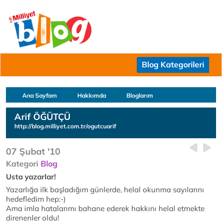
Blog Kategorileri
Ana Sayfam
Hakkımda
Bloglarım
Arif ÖĞÜTÇÜ
http://blog.milliyet.com.tr/ogutcuarif
07 Şubat '10
Kategori
Blog
Usta yazarlar!
Yazarlığa ilk başladığım günlerde, helal okunma sayılarını
hedefledim hep:-)
Ama imla hatalarımı bahane ederek hakkını helal etmekte
direnenler oldu!