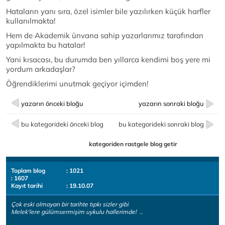
Hataların yanı sıra, özel isimler bile yazılırken küçük harfler
kullanılmakta!
Hem de Akademik ünvana sahip yazarlarımız tarafından
yapılmakta bu hatalar!
Yani kısacası, bu durumda ben yıllarca kendimi boş yere mi
yordum arkadaşlar?
Öğrendiklerimi unutmak geçiyor içimden!
yazarın önceki bloğu
yazarın sonraki bloğu
bu kategorideki önceki blog
bu kategorideki sonraki blog
kategoriden rastgele blog getir
Toplam blog
: 1021
: 1607
Kayıt tarihi
: 19.10.07
Çok eski olmayan bir tarihte tıpkı sizler gibi
Melek'lere gülümsermişim uykulu hallerimde! ..