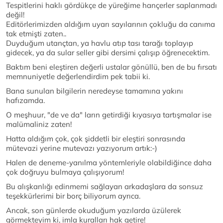
Tespitlerini haklı gördükçe de yüreğime hançerler saplanmadı
değil!
Editörlerimizden aldığım uyarı sayılarının çokluğu da canıma
tak etmişti zaten..
Duyduğum utançtan, ya havlu atıp tası tarağı toplayıp
gidecek, ya da sular seller gibi dersimi çalışıp öğrenecektim.
Baktım beni eleştiren değerli ustalar gönüllü, ben de bu fırsatı
memnuniyetle değerlendirdim pek tabii ki.
Bana sunulan bilgilerin neredeyse tamamına yakını
hafızamda.
O meşhuur, "de ve da" ların getirdiği kıyasıya tartışmalar ise
malümaliniz zaten!
Hatta aldığım çok, çok şiddetli bir eleştiri sonrasında
mütevazi yerine mutevazı yazıyorum artık:-)
Halen de deneme-yanılma yöntemleriyle olabildiğince daha
çok doğruyu bulmaya çalışıyorum!
Bu alışkanlığı edinmemi sağlayan arkadaşlara da sonsuz
teşekkürlerimi bir borç biliyorum ayrıca.
Ancak, son günlerde okuduğum yazılarda üzülerek
görmekteyim ki, imla kuralları hak getire!