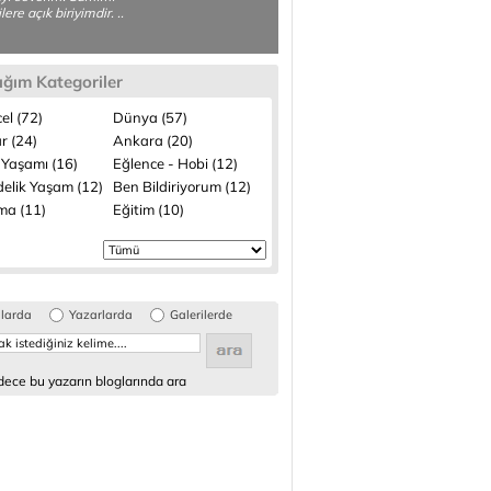
ilere açık biriyimdir. ..
ığım Kategoriler
el (72)
Dünya (57)
r (24)
Ankara (20)
 Yaşamı (16)
Eğlence - Hobi (12)
elik Yaşam (12)
Ben Bildiriyorum (12)
ma (11)
Eğitim (10)
glarda
Yazarlarda
Galerilerde
ece bu yazarın bloglarında ara