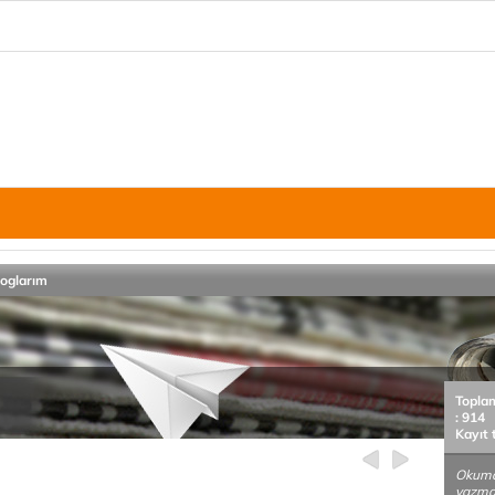
loglarım
Topla
: 914
Kayıt 
Okuma
yazma