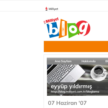
Milliyet
Ana Sayfam
Hakkımda
B
eyyüp yıldırmış
http://blog.milliyet.com.tr/bloglama
07 Haziran '07