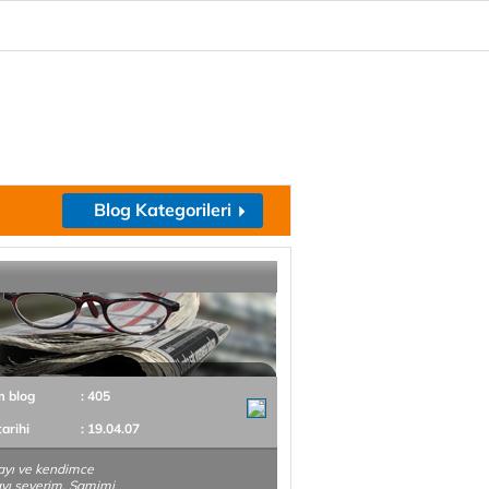
Blog Kategorileri
m blog
: 405
tarihi
: 19.04.07
yı ve kendimce
yı severim. Samimi