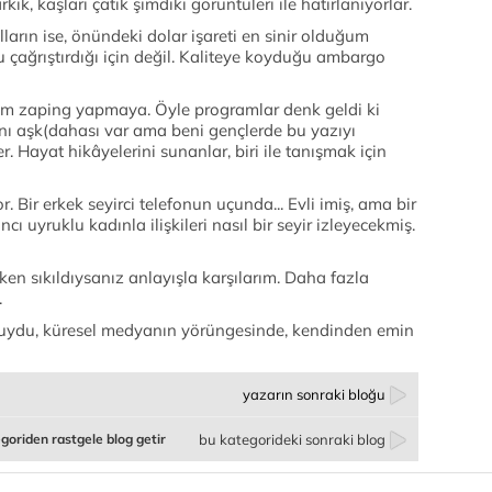
ık, kaşları çatık şimdiki görüntüleri ile hatırlanıyorlar.
ların ise, önündeki dolar işareti en sinir olduğum
çağrıştırdığı için değil. Kaliteye koyduğu ambargo
ım zaping yapmaya. Öyle programlar denk geldi ki
lanı aşk(dahası var ama beni gençlerde bu yazıyı
. Hayat hikâyelerini sunanlar, biri ile tanışmak için
. Bir erkek seyirci telefonun uçunda... Evli imiş, ama bir
ncı uyruklu kadınla ilişkileri nasıl bir seyir izleyecekmiş.
ken sıkıldıysanız anlayışla karşılarım. Daha fazla
.
u, küresel medyanın yörüngesinde, kendinden emin
yazarın sonraki bloğu
goriden rastgele blog getir
bu kategorideki sonraki blog