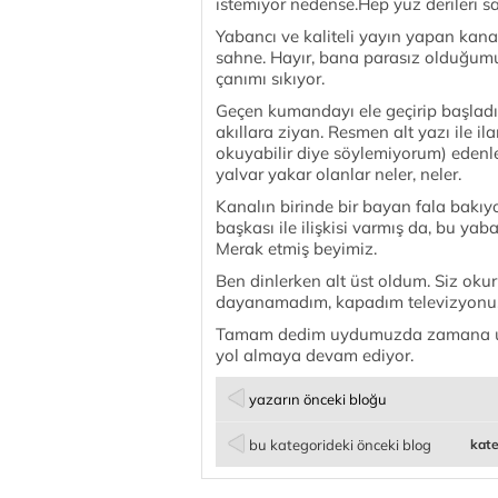
istemiyor nedense.Hep yüz derileri sark
Yabancı ve kaliteli yayın yapan kanal
sahne. Hayır, bana parasız olduğumu 
çanımı sıkıyor.
Geçen kumandayı ele geçirip başlad
akıllara ziyan. Resmen alt yazı ile i
okuyabilir diye söylemiyorum) edenler
yalvar yakar olanlar neler, neler.
Kanalın birinde bir bayan fala bakıyor
başkası ile ilişkisi varmış da, bu yaba
Merak etmiş beyimiz.
Ben dinlerken alt üst oldum. Siz okur
dayanamadım, kapadım televizyonu
Tamam dedim uydumuzda zamana uyd
yol almaya devam ediyor.
yazarın önceki bloğu
bu kategorideki önceki blog
kate