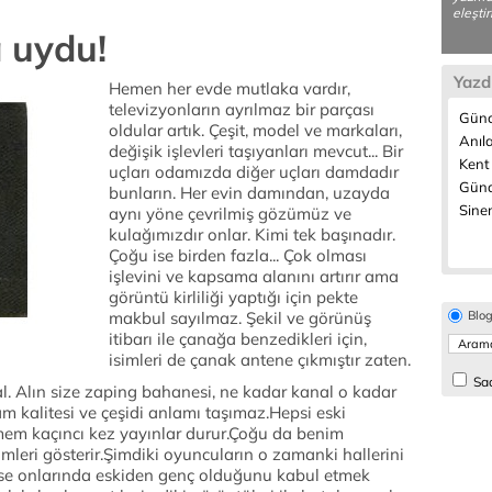
eleştir
 uydu!
Yazd
Hemen her evde mutlaka vardır,
televizyonların ayrılmaz bir parçası
Günc
oldular artık. Çeşit, model ve markaları,
Anıla
değişik işlevleri taşıyanları mevcut... Bir
Kent
uçları odamızda diğer uçları damdadır
Günd
bunların. Her evin damından, uzayda
Sine
aynı yöne çevrilmiş gözümüz ve
kulağımızdır onlar. Kimi tek başınadır.
Çoğu ise birden fazla... Çok olması
işlevini ve kapsama alanını artırır ama
görüntü kirliliği yaptığı için pekte
makbul sayılmaz. Şekil ve görünüş
Blo
itibarı ile çanağa benzedikleri için,
isimleri de çanak antene çıkmıştır zaten.
Sad
. Alın size zaping bahanesi, ne kadar kanal o kadar
m kalitesi ve çeşidi anlamı taşımaz.Hepsi eski
lmem kaçıncı kez yayınlar durur.Çoğu da benim
lmleri gösterir.Şimdiki oyuncuların o zamanki hallerini
mse onlarında eskiden genç olduğunu kabul etmek