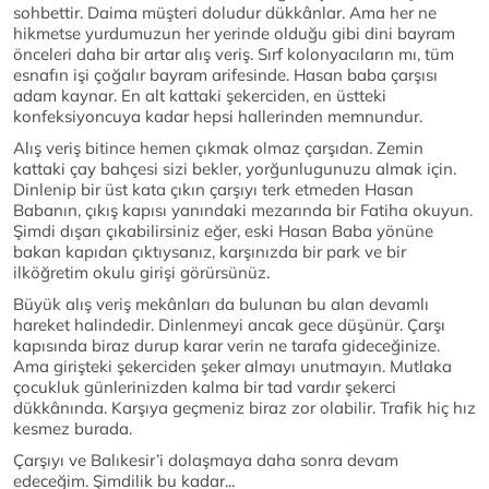
sohbettir. Daima müşteri doludur dükkânlar. Ama her ne
hikmetse yurdumuzun her yerinde olduğu gibi dini bayram
önceleri daha bir artar alış veriş. Sırf kolonyacıların mı, tüm
esnafın işi çoğalır bayram arifesinde. Hasan baba çarşısı
adam kaynar. En alt kattaki şekerciden, en üstteki
konfeksiyoncuya kadar hepsi hallerinden memnundur.
Alış veriş bitince hemen çıkmak olmaz çarşıdan. Zemin
kattaki çay bahçesi sizi bekler, yorğunlugunuzu almak için.
Dinlenip bir üst kata çıkın çarşıyı terk etmeden Hasan
Babanın, çıkış kapısı yanındaki mezarında bir Fatiha okuyun.
Şimdi dışarı çıkabilirsiniz eğer, eski Hasan Baba yönüne
bakan kapıdan çıktıysanız, karşınızda bir park ve bir
ilköğretim okulu girişi görürsünüz.
Büyük alış veriş mekânları da bulunan bu alan devamlı
hareket halindedir. Dinlenmeyi ancak gece düşünür. Çarşı
kapısında biraz durup karar verin ne tarafa gideceğinize.
Ama girişteki şekerciden şeker almayı unutmayın. Mutlaka
çocukluk günlerinizden kalma bir tad vardır şekerci
dükkânında. Karşıya geçmeniz biraz zor olabilir. Trafik hiç hız
kesmez burada.
Çarşıyı ve Balıkesir’i dolaşmaya daha sonra devam
edeceğim. Şimdilik bu kadar...