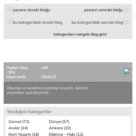
yazarın önceki bloğu
yazarın sonraki bloğu
bu kategorideki önceki blog
bu kategorideki sonraki blog
kategoriden rastgele blog getir
Toplam blog
: 405
: 914
Kayıt tarihi
: 19.04.07
Okumayı ve kendimce yazmayı severim. Samimi
eleştirilere açık biriyimdir. ..
Yazdığım Kategoriler
Güncel (72)
Dünya (57)
Anılar (24)
Ankara (20)
Kent Yaşamı (16)
Eğlence - Hobi (12)