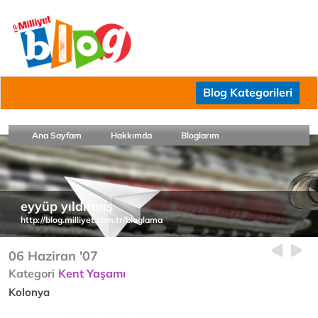
Blog Kategorileri
Ana Sayfam
Hakkımda
Bloglarım
eyyüp yıldırmış
http://blog.milliyet.com.tr/bloglama
06 Haziran '07
Kategori
Kent Yaşamı
Kolonya