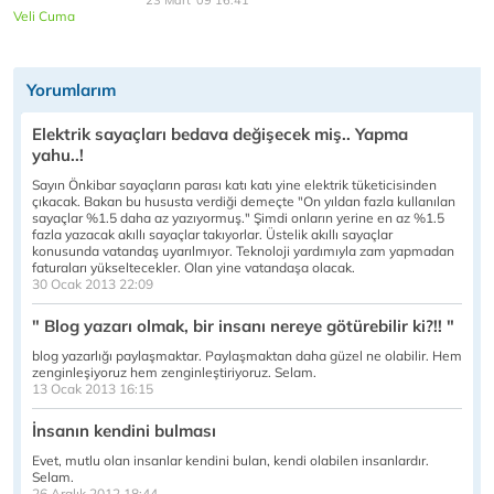
23 Mart '09 16:41
Veli Cuma
Yorumlarım
Elektrik sayaçları bedava değişecek miş.. Yapma
yahu..!
Sayın Önkibar sayaçların parası katı katı yine elektrik tüketicisinden
çıkacak. Bakan bu hususta verdiği demeçte "On yıldan fazla kullanılan
sayaçlar %1.5 daha az yazıyormuş." Şimdi onların yerine en az %1.5
fazla yazacak akıllı sayaçlar takıyorlar. Üstelik akıllı sayaçlar
konusunda vatandaş uyarılmıyor. Teknoloji yardımıyla zam yapmadan
faturaları yükseltecekler. Olan yine vatandaşa olacak.
30 Ocak 2013 22:09
" Blog yazarı olmak, bir insanı nereye götürebilir ki?!! "
blog yazarlığı paylaşmaktar. Paylaşmaktan daha güzel ne olabilir. Hem
zenginleşiyoruz hem zenginleştiriyoruz. Selam.
13 Ocak 2013 16:15
İnsanın kendini bulması
Evet, mutlu olan insanlar kendini bulan, kendi olabilen insanlardır.
Selam.
26 Aralık 2012 18:44