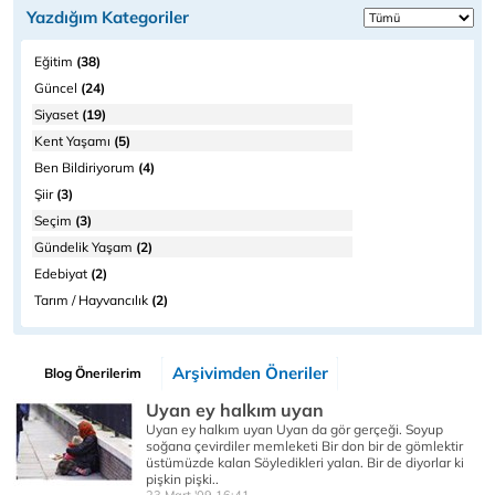
Yazdığım Kategoriler
Eğitim
(38)
Güncel
(24)
Siyaset
(19)
Kent Yaşamı
(5)
Ben Bildiriyorum
(4)
Şiir
(3)
Seçim
(3)
Gündelik Yaşam
(2)
Edebiyat
(2)
Tarım / Hayvancılık
(2)
Arşivimden Öneriler
Blog Önerilerim
Uyan ey halkım uyan
Uyan ey halkım uyan Uyan da gör gerçeği. Soyup
soğana çevirdiler memleketi Bir don bir de gömlektir
üstümüzde kalan Söyledikleri yalan. Bir de diyorlar ki
pişkin pişki..