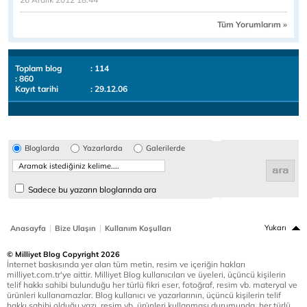
Tüm Yorumlarım »
Toplam blog
: 114
: 860
Kayıt tarihi
: 29.12.06
Bloglarda
Yazarlarda
Galerilerde
Sadece bu yazarın bloglarında ara
|
|
Yukarı
Anasayfa
Bize Ulaşın
Kullanım Koşulları
© Milliyet Blog Copyright 2026
İnternet baskısında yer alan tüm metin, resim ve içeriğin hakları
milliyet.com.tr'ye aittir. Milliyet Blog kullanıcıları ve üyeleri, üçüncü kişilerin
telif hakkı sahibi bulunduğu her türlü fikri eser, fotoğraf, resim vb. materyal ve
ürünleri kullanamazlar. Blog kullanıcı ve yazarlarının, üçüncü kişilerin telif
hakkı sahibi olduğu yazı, resim vb. ürünleri kullanması durumunda, her türlü