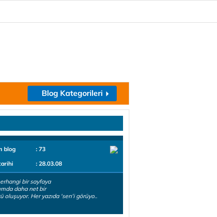
Blog Kategorileri
m blog
: 73
tarihi
: 28.03.08
herhangi bir sayfaya
ımda daha net bir
ü oluşuyor. Her yazıda 'sen'i görüyo..