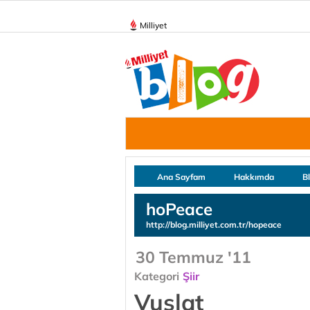
Milliyet
Ana Sayfam
Hakkımda
B
hoPeace
http://blog.milliyet.com.tr/hopeace
30 Temmuz '11
Kategori
Şiir
Vuslat