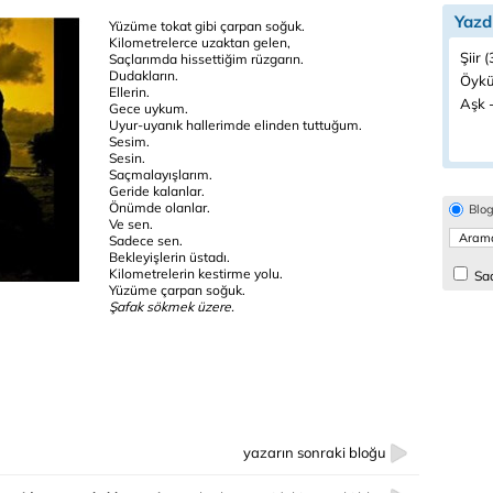
Yazd
Yüzüme tokat gibi çarpan soğuk.
Kilometrelerce uzaktan gelen,
Şiir 
Saçlarımda hissettiğim rüzgarın.
Dudakların.
Öykü
Ellerin.
Aşk -
Gece uykum.
Uyur-uyanık hallerimde elinden tuttuğum.
Sesim.
Sesin.
Saçmalayışlarım.
Geride kalanlar.
Önümde olanlar.
Blo
Ve sen.
Sadece sen.
Bekleyişlerin üstadı.
Kilometrelerin kestirme yolu.
Sad
Yüzüme çarpan soğuk.
Şafak sökmek üzere.
yazarın sonraki bloğu