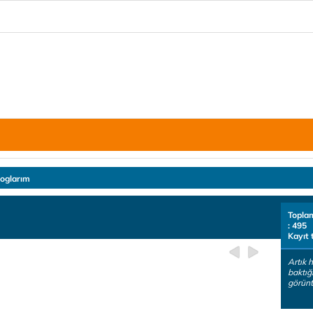
loglarım
Topla
: 495
Kayıt 
Artık 
baktığ
görünt