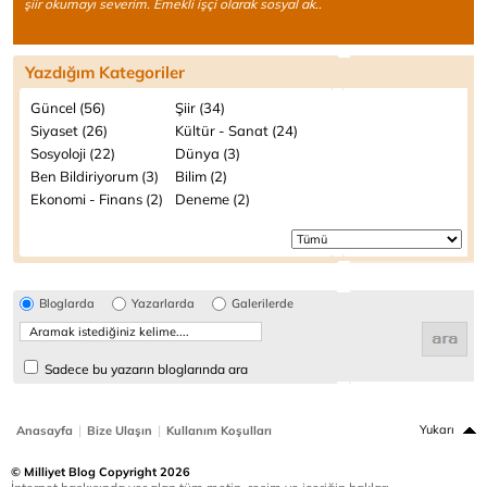
şiir okumayı severim. Emekli işçi olarak sosyal ak..
Yazdığım Kategoriler
Güncel (56)
Şiir (34)
Siyaset (26)
Kültür - Sanat (24)
Sosyoloji (22)
Dünya (3)
Ben Bildiriyorum (3)
Bilim (2)
Ekonomi - Finans (2)
Deneme (2)
Bloglarda
Yazarlarda
Galerilerde
Sadece bu yazarın bloglarında ara
|
|
Yukarı
Anasayfa
Bize Ulaşın
Kullanım Koşulları
© Milliyet Blog Copyright 2026