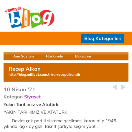
Blog Kategorileri
Ana Sayfam
Hakkımda
Bloglarım
Recep Alkan
http://blog.milliyet.com.tr/ra-recepalkansiir
10 Nisan '21
Kategori
Siyaset
Yakın Tarihimiz ve Atatürk
YAKIN TARİHİMİZ VE ATATÜRK
Devlet çok partili sisteme geçilmesi kararı alıp 1946
yılında, açık oy gizli tasnif şartıyla seçim yaptı.