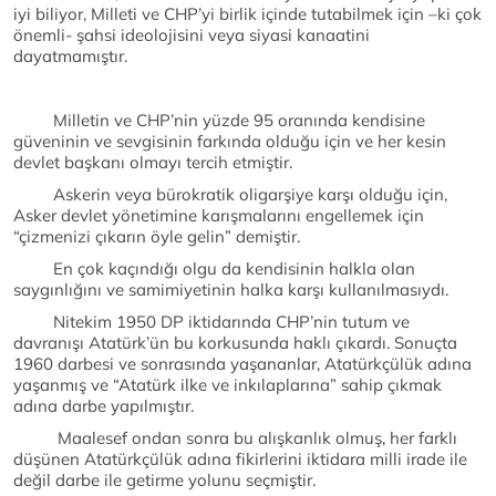
iyi biliyor, Milleti ve CHP’yi birlik içinde tutabilmek için –ki çok
önemli- şahsi ideolojisini veya siyasi kanaatini
dayatmamıştır.
Milletin ve CHP’nin yüzde 95 oranında kendisine
güveninin ve sevgisinin farkında olduğu için ve her kesin
devlet başkanı olmayı tercih etmiştir.
Askerin veya bürokratik oligarşiye karşı olduğu için,
Asker devlet yönetimine karışmalarını engellemek için
“çizmenizi çıkarın öyle gelin” demiştir.
En çok kaçındığı olgu da kendisinin halkla olan
saygınlığını ve samimiyetinin halka karşı kullanılmasıydı.
Nitekim 1950 DP iktidarında CHP’nin tutum ve
davranışı Atatürk’ün bu korkusunda haklı çıkardı. Sonuçta
1960 darbesi ve sonrasında yaşananlar, Atatürkçülük adına
yaşanmış ve “Atatürk ilke ve inkılaplarına” sahip çıkmak
adına darbe yapılmıştır.
Maalesef ondan sonra bu alışkanlık olmuş, her farklı
düşünen Atatürkçülük adına fikirlerini iktidara milli irade ile
değil darbe ile getirme yolunu seçmiştir.