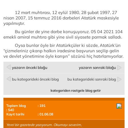
12 mart muhtırası, 12 eylül 1980, 28 şubat 1997, 27
nisan 2007, 15 temmuz 2016 darbeleri Atatürk maskesiyle
yapılmıştır.
Bu günler de yine darbe konuşuyoruz. 05 04 2021 104
emekli amiral muhtıra gibi yine sivil siyasete parmak salladı.
Oysa bunlar öyle bir Atatürkçüler ki sözde, Atatürk’ün
“çizmeleriniz çıkarıp halkın iradesine başvurun seçilip gelin
ve devlet yönetimine öyle karışın” sözünü hiç hatırlamıyorlar.
yazarın önceki bloğu
yazarın sonraki bloğu
bu kategorideki önceki blog
bu kategorideki sonraki blog
kategoriden rastgele blog getir
Toplam blog
: 191
: 540
Kayıt tarihi
: 01.06.08
Yerel bir gazetede yazıyorum. Okumayı severim,