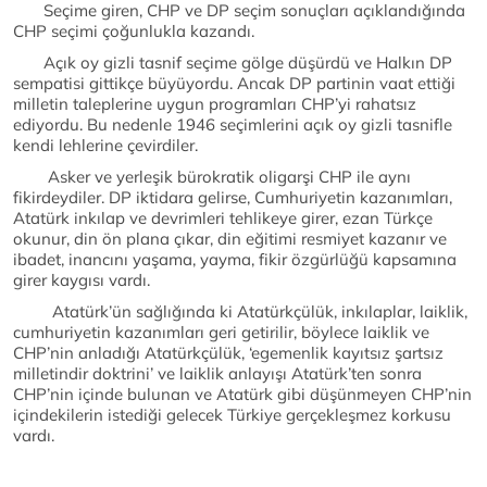
Seçime giren, CHP ve DP seçim sonuçları açıklandığında
CHP seçimi çoğunlukla kazandı.
Açık oy gizli tasnif seçime gölge düşürdü ve Halkın DP
sempatisi gittikçe büyüyordu. Ancak DP partinin vaat ettiği
milletin taleplerine uygun programları CHP’yi rahatsız
ediyordu. Bu nedenle 1946 seçimlerini açık oy gizli tasnifle
kendi lehlerine çevirdiler.
Asker ve yerleşik bürokratik oligarşi CHP ile aynı
fikirdeydiler. DP iktidara gelirse, Cumhuriyetin kazanımları,
Atatürk inkılap ve devrimleri tehlikeye girer, ezan Türkçe
okunur, din ön plana çıkar, din eğitimi resmiyet kazanır ve
ibadet, inancını yaşama, yayma, fikir özgürlüğü kapsamına
girer kaygısı vardı.
Atatürk’ün sağlığında ki Atatürkçülük, inkılaplar, laiklik,
cumhuriyetin kazanımları geri getirilir, böylece laiklik ve
CHP’nin anladığı Atatürkçülük, ‘egemenlik kayıtsız şartsız
milletindir doktrini’ ve laiklik anlayışı Atatürk’ten sonra
CHP’nin içinde bulunan ve Atatürk gibi düşünmeyen CHP’nin
içindekilerin istediği gelecek Türkiye gerçekleşmez korkusu
vardı.