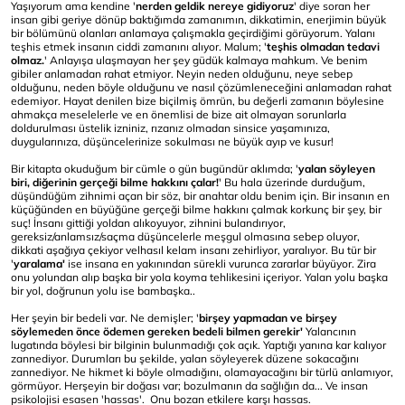
Yaşıyorum ama kendine '
nerden geldik nereye gidiyoruz
' diye soran her
insan gibi geriye dönüp baktığımda zamanımın, dikkatimin, enerjimin büyük
bir bölümünü olanları anlamaya çalışmakla geçirdiğimi görüyorum. Yalanı
teşhis etmek insanın ciddi zamanını alıyor. Malum; '
teşhis olmadan tedavi
olmaz.
' Anlayışa ulaşmayan her şey güdük kalmaya mahkum. Ve benim
gibiler anlamadan rahat etmiyor. Neyin neden olduğunu, neye sebep
olduğunu, neden böyle olduğunu ve nasıl çözümleneceğini anlamadan rahat
edemiyor. Hayat denilen bize biçilmiş ömrün, bu değerli zamanın böylesine
ahmakça meselelerle ve en önemlisi de bize ait olmayan sorunlarla
doldurulması üstelik izniniz, rızanız olmadan sinsice yaşamınıza,
duygularınıza, düşüncelerinize sokulması ne büyük ayıp ve kusur!
Bir kitapta okuduğum bir cümle o gün bugündür aklımda; '
yalan söyleyen
biri, diğerinin gerçeği bilme hakkını çalar!
' Bu hala üzerinde durduğum,
düşündüğüm zihnimi açan bir söz, bir anahtar oldu benim için. Bir insanın en
küçüğünden en büyüğüne gerçeği bilme hakkını çalmak korkunç bir şey, bir
suç! İnsanı gittiği yoldan alıkoyuyor, zihnini bulandırıyor,
gereksiz/anlamsız/saçma düşüncelerle meşgul olmasına sebep oluyor,
dikkati aşağıya çekiyor velhasıl kelam insanı zehirliyor, yaralıyor. Bu tür bir
'
yaralama'
ise insana en yakınından sürekli vurunca zararlar büyüyor. Zira
onu yolundan alıp başka bir yola koyma tehlikesini içeriyor. Yalan yolu başka
bir yol, doğrunun yolu ise bambaşka..
Her şeyin bir bedeli var. Ne demişler; '
birşey yapmadan ve birşey
söylemeden önce ödemen gereken bedeli bilmen gerekir'
Yalancının
lugatında böylesi bir bilginin bulunmadığı çok açık. Yaptığı yanına kar kalıyor
zannediyor. Durumları bu şekilde, yalan söyleyerek düzene sokacağını
zannediyor. Ne hikmet ki böyle olmadığını, olamayacağını bir türlü anlamıyor,
görmüyor. Herşeyin bir doğası var; bozulmanın da sağlığın da... Ve insan
psikolojisi esasen 'hassas'. Onu bozan etkilere karşı hassas.