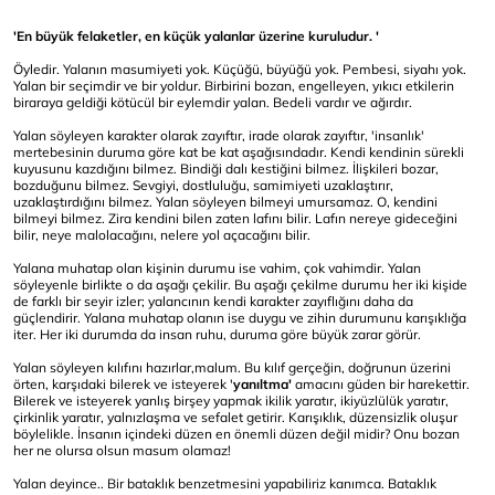
'En büyük felaketler, en küçük yalanlar üzerine kuruludur. '
Öyledir. Yalanın masumiyeti yok. Küçüğü, büyüğü yok. Pembesi, siyahı yok.
Yalan bir seçimdir ve bir yoldur. Birbirini bozan, engelleyen, yıkıcı etkilerin
biraraya geldiği kötücül bir eylemdir yalan. Bedeli vardır ve ağırdır.
Yalan söyleyen karakter olarak zayıftır, irade olarak zayıftır, 'insanlık'
mertebesinin duruma göre kat be kat aşağısındadır. Kendi kendinin sürekli
kuyusunu kazdığını bilmez. Bindiği dalı kestiğini bilmez. İlişkileri bozar,
bozduğunu bilmez. Sevgiyi, dostluluğu, samimiyeti uzaklaştırır,
uzaklaştırdığını bilmez. Yalan söyleyen bilmeyi umursamaz. O, kendini
bilmeyi bilmez. Zira kendini bilen zaten lafını bilir. Lafın nereye gideceğini
bilir, neye malolacağını, nelere yol açacağını bilir.
Yalana muhatap olan kişinin durumu ise vahim, çok vahimdir. Yalan
söyleyenle birlikte o da aşağı çekilir. Bu aşağı çekilme durumu her iki kişide
de farklı bir seyir izler; yalancının kendi karakter zayıflığını daha da
güçlendirir. Yalana muhatap olanın ise duygu ve zihin durumunu karışıklığa
iter. Her iki durumda da insan ruhu, duruma göre büyük zarar görür.
Yalan söyleyen kılıfını hazırlar,malum. Bu kılıf gerçeğin, doğrunun üzerini
örten, karşıdaki bilerek ve isteyerek '
yanıltma'
amacını güden bir harekettir.
Bilerek ve isteyerek yanlış birşey yapmak ikilik yaratır, ikiyüzlülük yaratır,
çirkinlik yaratır, yalnızlaşma ve sefalet getirir. Karışıklık, düzensizlik oluşur
böylelikle. İnsanın içindeki düzen en önemli düzen değil midir? Onu bozan
her ne olursa olsun masum olamaz!
Yalan deyince.. Bir bataklık benzetmesini yapabiliriz kanımca. Bataklık