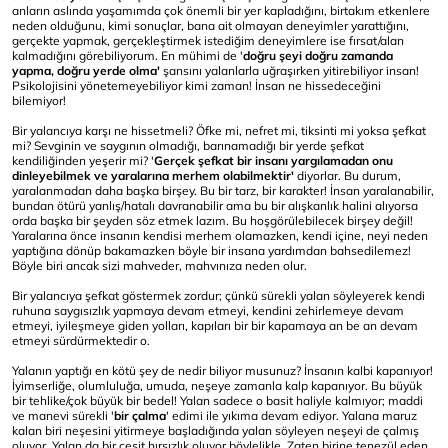
anların aslında yaşamımda çok önemli bir yer kapladığını, birtakım etkenlere
neden olduğunu, kimi sonuçlar, bana ait olmayan deneyimler yarattığını,
gerçekte yapmak, gerçekleştirmek istediğim deneyimlere ise fırsat/alan
kalmadığını görebiliyorum. En mühimi de '
doğru şeyi doğru zamanda
yapma, doğru yerde olma'
şansını yalanlarla uğraşırken yitirebiliyor insan!
Psikolojisini yönetemeyebiliyor kimi zaman! İnsan ne hissedeceğini
bilemiyor!
Bir yalancıya karşı ne hissetmeli? Öfke mi, nefret mi, tiksinti mi yoksa şefkat
mi? Sevginin ve saygının olmadığı, barınamadığı bir yerde şefkat
kendiliğinden yeşerir mi? '
Gerçek şefkat bir insanı yargılamadan onu
dinleyebilmek ve yaralarına merhem olabilmektir'
diyorlar. Bu durum,
yaralanmadan daha başka birşey. Bu bir tarz, bir karakter! İnsan yaralanabilir,
bundan ötürü yanlış/hatalı davranabilir ama bu bir alışkanlık halini alıyorsa
orda başka bir şeyden söz etmek lazım. Bu hoşgörülebilecek birşey değil!
Yaralarına önce insanın kendisi merhem olamazken, kendi içine, neyi neden
yaptığına dönüp bakamazken böyle bir insana yardımdan bahsedilemez!
Böyle biri ancak sizi mahveder, mahvınıza neden olur.
Bir yalancıya şefkat göstermek zordur; çünkü sürekli yalan söyleyerek kendi
ruhuna saygısızlık yapmaya devam etmeyi, kendini zehirlemeye devam
etmeyi, iyileşmeye giden yolları, kapıları bir bir kapamaya an be an devam
etmeyi sürdürmektedir o.
Yalanın yaptığı en kötü şey de nedir biliyor musunuz? İnsanın kalbi kapanıyor!
İyimserliğe, olumluluğa, umuda, neşeye zamanla kalp kapanıyor. Bu büyük
bir tehlike/çok büyük bir bedel! Yalan sadece o basit haliyle kalmıyor; maddi
ve manevi sürekli '
bir çalma
' edimi ile yıkıma devam ediyor. Yalana maruz
kalan biri neşesini yitirmeye başladığında yalan söyleyen neşeyi de çalmış
oluyor. Yalan da bir çeşit hırsızlık oluyor böylelikle. Zaten birine tenezül eden