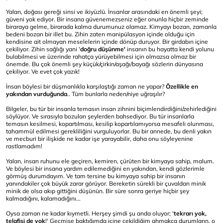
Yalan, doğası gereği sinsi ve ikiyüzlü. İnsanlar arasındaki en önemli şeyi;
güveni yok ediyor. Bir insana güvenemezseniz eğer onunla hiçbir zeminde
biraraya gelme, birarada kalma durumunuz olamaz. Kimyayı bozan, zamanla
bedeni bozan bir illet bu. Zihin zaten manipülasyon içinde olduğu için
kendisine ait olmayan meselelerin içinde dönüp duruyor. Bir girdabın içine
çekiliyor. Zihin sağlığı yani '
doğru düşünme'
insanın bu hayatta kendi yolunu
bulabilmesi ve üzerinde rahatça yürüyebilmesi için olmazsa olmaz bir
önemde. Bu çok önemli şey küçük/çirkin/aşağı/bayağı sözlerin dünyasına
çekiliyor. Ve evet çok yazık!
İnsan böylesi bir düşmanlıkla karşılaştığı zaman ne yapar?
Özellikle en
yakından vurduğunda
.. Tüm bunlarla neden/niye uğraşılır?
Bilgeler, bu tür bir insanla temasın insan zihnini biçimlendirdiğini/zehirlediğini
söylüyor. Ve sırasıyla bozulan şeylerden bahsediyor. Bu tür insanlarla
temasın kesilmesi, kopartılması, kesilip kopartılamıyorsa mesafeli olunması,
tahammül edilmesi gerekliliğini vurguluyorlar. Bu bir annede, bu denli yakın
ve mecburi bir ilişkide ne kadar işe yarayabilir, daha onu söyleyenine
rastlamadım!
Yalan, insan ruhunu ele geçiren, kemiren, çürüten bir kimyaya sahip, malum.
Ve böylesi bir insana yardım edilemediğini en yakından, kendi gözlerimle
görmüş durumdayım. Ve tam tersine bu kimyaya sahip bir insanın
yanındakiler çok büyük zarar görüyor. Bereketin sürekli bir çuvaldan minik
minik de olsa akıp gittiğini düşünün. Bir süre sonra geriye hiçbir şey
kalmadığını, kalamadığını...
Oysa zaman ne kadar kıymetli. Herşey şimdi şu anda oluyor; '
tekrarı yok,
telafisi de yok
!' Geçmişe baktığımda içine çekildiğim ahmakça durumların, o