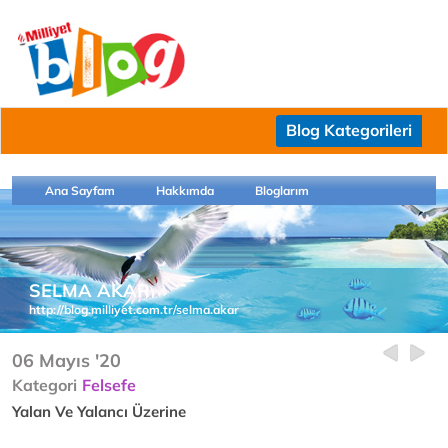
Blog Kategorileri
Ana Sayfam
Hakkımda
Bloglarım
SELMA AKAR
http://blog.milliyet.com.tr/selma.akar
06 Mayıs '20
Kategori
Felsefe
Yalan Ve Yalancı Üzerine