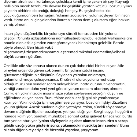
diyorum zira insanı kurtulmaya çalıştıkça kendi içine çeken bir şey. Kaynağı
belli olan ancak tezahürde devasa bir çeşitlilik yaratan kötücül, bozucu, yıkıcı
şeylerin birbirine dolandığı, dolaştığı her şey. Bu şeyle/hastalıkla
çocukluğumdan beri tanışığım. Yakınımızda sürekli yalan söyleyen bir insan
vardı. Hatta onun için yalandan ibaret bir insan demiş olursam eğer, hakkını
yemiş olmam.
İnsan şöyle düşünebilir; bir yalancıya sürekli temas eden biri yalana
alışabilir/onunla uzlaşabilir/onu normalleştirebilir/kabul edebilir/velhasılkelam
onunla olan etkileşimden zarar görmeyecek bir noktaya gelebilir. Bende
böyle olmadı. Ben hiçbir vakit
alışamadım/uzlaşamadım/normalleştiremedim/kabul edemedim/velhasıl
büyük zararını gördüm.
Özellikle aile söz konusu olunca durum çok daha ciddi bir hal alıyor. Aile
bireyleri arasında güven çok önemli. En yakınınızdaki insana
güvenemediğinizi bir düşünün. Söylenen yalanları anlamaya,
anlamlandırmaya çalışıyorsunuz. Ki sürekli olarak yalana muhatap
olduğumuzu ben seneler sonra anlayabildim, hatta durumun vehametini,
verdiği zararları daha yeni yeni görebiliyorum dersem abartmış olmam.
Çünkü en yakınınızdaki insanın size yalan söyleyemeyeceğini düşünme
eğiliminde oluyor insan. Bunu tölore edebileceği gibi bir yanılsamaya
kapılıyor. Yakın olduğu için hoşgörmeye çalışıyor, bozulan ilişkiyi düzeltme
yoluna gidiyor. Ancak bunların hiçbiri yetmiyor. Yalan, sürekli söylenmeye
devam ettiğinde ilişkiler bozuluyor, yıkılıyor, dağılıyor. Sevgi, saygı, hoşgörü o
hanede kalmıyor, bereket, muhabbet, sohbet çekip gidiyor! Bir söz var, burda
tam yerine oturuyor;
'yalan söyleyenle eş dost olamaz insan, zira o serap
gibidir uzağı yakın gösterir sana, yakınındakini uzaklaştırır senden
.' Bunu
ailenin diğer bireyleriyle de bizzatihi yaşadım, yaşıyorum.