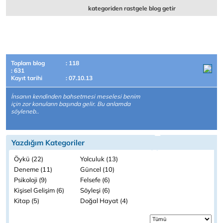
kategoriden rastgele blog getir
Toplam blog
: 118
: 631
Kayıt tarihi
: 07.10.13
İnsanın kendinden bahsetmesi meselesi benim
için zor konuların başında gelir. Bu anlamda
söyleneb..
Yazdığım Kategoriler
Öykü (22)
Yolculuk (13)
Deneme (11)
Güncel (10)
Psikoloji (9)
Felsefe (6)
Kişisel Gelişim (6)
Söyleşi (6)
Kitap (5)
Doğal Hayat (4)