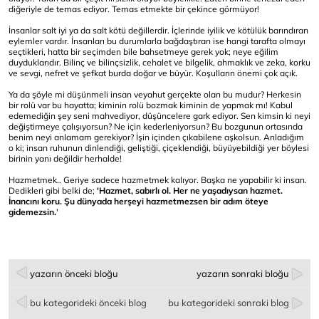
diğeriyle de temas ediyor. Temas etmekte bir çekince görmüyor!
İnsanlar salt iyi ya da salt kötü değillerdir. İçlerinde iyilik ve kötülük barındıran
eylemler vardır. İnsanları bu durumlarla bağdaştıran ise hangi tarafta olmayı
seçtikleri, hatta bir seçimden bile bahsetmeye gerek yok; neye eğilim
duyduklarıdır. Bilinç ve bilinçsizlik, cehalet ve bilgelik, ahmaklık ve zeka, korku
ve sevgi, nefret ve şefkat burda doğar ve büyür. Koşulların önemi çok açık.
Ya da şöyle mi düşünmeli insan veyahut gerçekte olan bu mudur? Herkesin
bir rolü var bu hayatta; kiminin rolü bozmak kiminin de yapmak mı! Kabul
edemediğin şey seni mahvediyor, düşüncelere gark ediyor. Sen kimsin ki neyi
değiştirmeye çalışıyorsun? Ne için kederleniyorsun? Bu bozgunun ortasında
benim neyi anlamam gerekiyor? İşin içinden çıkabilene aşkolsun. Anladığım
o ki; insan ruhunun dinlendiği, geliştiği, çiçeklendiği, büyüyebildiği yer böylesi
birinin yanı değildir herhalde!
Hazmetmek.. Geriye sadece hazmetmek kalıyor. Başka ne yapabilir ki insan.
Dedikleri gibi belki de;
'Hazmet, sabırlı ol. Her ne yaşadıysan hazmet.
İnancını koru. Şu dünyada herşeyi hazmetmezsen bir adım öteye
gidemezsin.
'
yazarın önceki bloğu
yazarın sonraki bloğu
bu kategorideki önceki blog
bu kategorideki sonraki blog