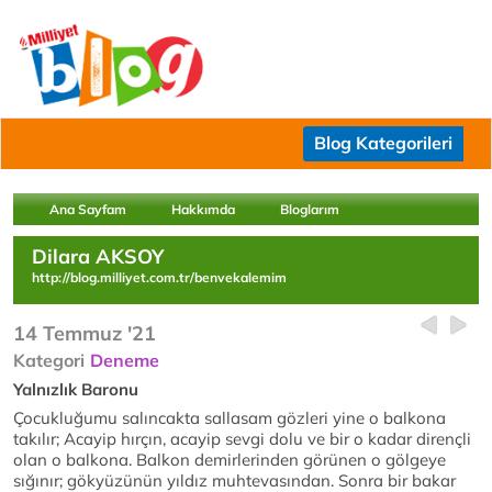
Blog Kategorileri
Ana Sayfam
Hakkımda
Bloglarım
Dilara AKSOY
http://blog.milliyet.com.tr/benvekalemim
14 Temmuz '21
Kategori
Deneme
Yalnızlık Baronu
Çocukluğumu salıncakta sallasam gözleri yine o balkona
takılır; Acayip hırçın, acayip sevgi dolu ve bir o kadar dirençli
olan o balkona. Balkon demirlerinden görünen o gölgeye
sığınır; gökyüzünün yıldız muhtevasından. Sonra bir bakar