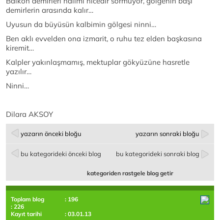
Balkon demirleri halimi nicedir sormuyor, gölgenin başı
demirlerin arasında kalır…
Uyusun da büyüsün kalbimin gölgesi ninni…
Ben aklı evvelden ona izmarit, o ruhu tez elden başkasına
kiremit…
Kalpler yakınlaşmamış, mektuplar gökyüzüne hasretle
yazılır…
Ninni…
Dilara AKSOY
yazarın önceki bloğu
yazarın sonraki bloğu
bu kategorideki önceki blog
bu kategorideki sonraki blog
kategoriden rastgele blog getir
Toplam blog
: 196
: 226
Kayıt tarihi
: 03.01.13