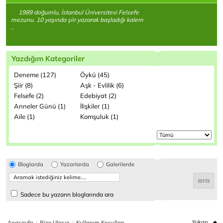
1989 doğumlu, İstanbul Üniversitesi Felsefe
mezunu. 10 yaşında şiir yazarak başladığı kalem
..
Yazdığım Kategoriler
Deneme (127)
Öykü (45)
Şiir (8)
Aşk - Evlilik (6)
Felsefe (2)
Edebiyat (2)
Anneler Günü (1)
İlişkiler (1)
Aile (1)
Komşuluk (1)
Bloglarda
Yazarlarda
Galerilerde
Sadece bu yazarın bloglarında ara
|
|
Yukarı
Anasayfa
Bize Ulaşın
Kullanım Koşulları