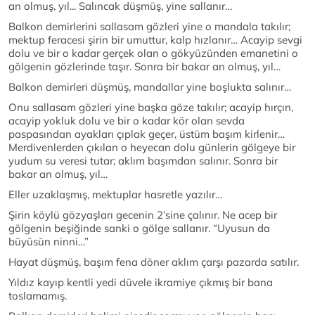
an olmuş, yıl... Salıncak düşmüş, yine sallanır…
Balkon demirlerini sallasam gözleri yine o mandala takılır;
mektup feracesi şirin bir umuttur, kalp hızlanır… Acayip sevgi
dolu ve bir o kadar gerçek olan o gökyüzünden emanetini o
gölgenin gözlerinde taşır. Sonra bir bakar an olmuş, yıl…
Balkon demirleri düşmüş, mandallar yine boşlukta salınır…
Onu sallasam gözleri yine başka göze takılır; acayip hırçın,
acayip yokluk dolu ve bir o kadar kör olan sevda
paspasından ayakları çıplak geçer, üstüm başım kirlenir…
Merdivenlerden çıkılan o heyecan dolu günlerin gölgeye bir
yudum su veresi tutar; aklım başımdan salınır. Sonra bir
bakar an olmuş, yıl…
Eller uzaklaşmış, mektuplar hasretle yazılır…
Şirin köylü gözyaşları gecenin 2’sine çalınır. Ne acep bir
gölgenin beşiğinde sanki o gölge sallanır. “Uyusun da
büyüsün ninni…”
Hayat düşmüş, başım fena döner aklım çarşı pazarda satılır.
Yıldız kayıp kentli yedi düvele ikramiye çıkmış bir bana
toslamamış.