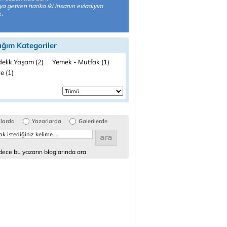
a getiren harika iki insanın evladıyım
..
ığım Kategoriler
elik Yaşam (2)
Yemek - Mutfak (1)
e (1)
glarda
Yazarlarda
Galerilerde
ece bu yazarın bloglarında ara