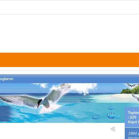
loglarım
Topla
: 325
Kayıt 
1984 yı
Hazira