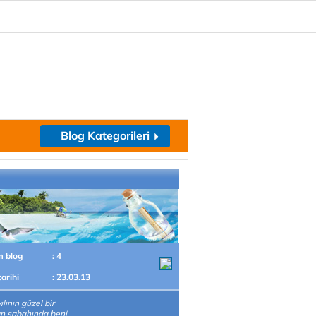
Blog Kategorileri
m blog
: 4
tarihi
: 23.03.13
lının güzel bir
n sabahında beni