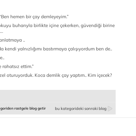
. “Ben hemen bir çay demleyeyim.”
uyu buharıyla birlikte içine çekerken, güvendiği birine
a…
 anlatmaya ..
a kendi yalnızlığımı bastırmaya çalışıyordum ben de..
e..
e rahatsız ettim.”
zel oturuyorduk. Koca demlik çay yaptım.. Kim içecek?
goriden rastgele blog getir
bu kategorideki sonraki blog