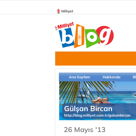
Milliyet
Ana Sayfam
Hakkımda
B
Gülşan Bircan
http://blog.milliyet.com.tr/gulsanbircan
26 Mayıs '13