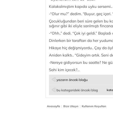
Kalakalmıştım kapıda uyku sersemi..
-“Olur mu?” dedim. “Buyur, geç içeri
Çocukluğundan beri süre gelen bu kok
sığınır gibi iki eliyle sarılmıştı fincan
-“Ohh..” dedi. “Çok iyi geldi.” Başladı
Dinlerken bir taraftan da her yudumd
Hikaye hiç değişmiyordu.. Çay da öyl
Aniden kalktı.. “Gideyim artık. Seni d
-Nereye gidiyorsun bu saatte? Ne gü
Sahi kim içecek?…
yazarın önceki bloğu
bu kategorideki önceki blog
kate
|
|
Anasayfa
Bize Ulaşın
Kullanım Koşulları