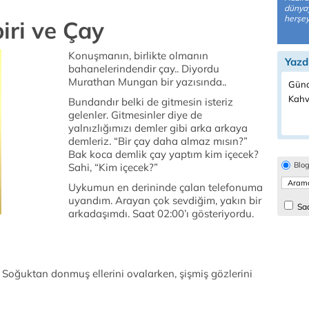
dünyay
herşey
biri ve Çay
Konuşmanın, birlikte olmanın
Yazd
bahanelerindendir çay.. Diyordu
Murathan Mungan bir yazısında..
Günd
Kahv
Bundandır belki de gitmesin isteriz
gelenler. Gitmesinler diye de
yalnızlığımızı demler gibi arka arkaya
demleriz. “Bir çay daha almaz mısın?”
Bak koca demlik çay yaptım kim içecek?
Blo
Sahi, “Kim içecek?”
Uykumun en derininde çalan telefonuma
uyandım. Arayan çok sevdiğim, yakın bir
Sad
arkadaşımdı. Saat 02:00’ı gösteriyordu.
. Soğuktan donmuş ellerini ovalarken, şişmiş gözlerini