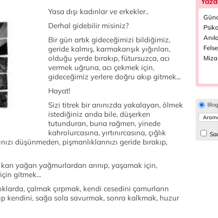
Yazd
Yasa dışı kadınlar ve erkekler..
Günc
Derhal gidebilir misiniz?
Psiko
Anıla
Bir gün artık gideceğimizi bildiğimiz,
Felse
geride kalmış, karmakarışık yığınları,
olduğu yerde bırakıp, fütursuzca, acı
Miza
vermek uğruna, acı çekmek için,
gideceğimiz yerlere doğru akıp gitmek...
Hayat!
Sizi titrek bir anınızda yakalayan, ölmek
Blo
istediğiniz anda bile, düşerken
tutunduran, buna rağmen, yinede
kahrolurcasına, yırtınırcasına, çığlık
Sad
rınızı düşünmeden, pişmanlıklarınızı geride bırakıp,
ıp, kan yağan yağmurlardan arınıp, yaşamak için,
için gitmek...
klarda, çalmak çırpmak, kendi cesedini çamurların
up kendini, sağa sola savurmak, sonra kalkmak, huzur