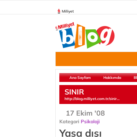
Milliyet
Ana Sayfam
Hakkımda
B
SINIR
http://blog.milliyet.com.tr/sinir...
17 Ekim '08
Kategori
Psikoloji
Yasa dışı