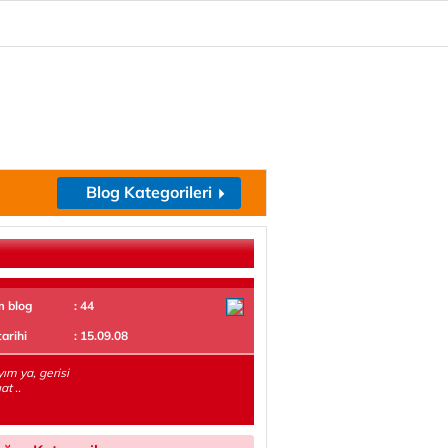
Blog Kategorileri
m blog
: 44
tarihi
: 15.09.08
ım ya, gerisi
at ..