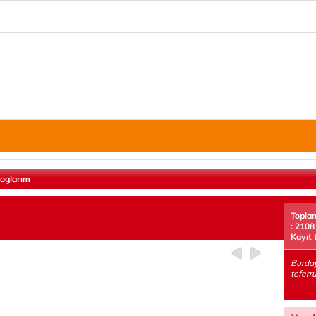
loglarım
Topla
: 2108
Kayıt 
Burday
teferru