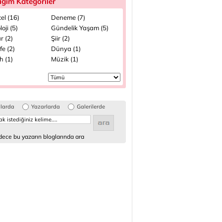
ığım Kategoriler
el (16)
Deneme (7)
loji (5)
Gündelik Yaşam (5)
r (2)
Şiir (2)
fe (2)
Dünya (1)
h (1)
Müzik (1)
glarda
Yazarlarda
Galerilerde
ece bu yazarın bloglarında ara