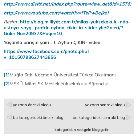
http://www.divitt.net/index.php?route=view_det&id=1576
)
http://www.youtube.com/watch?v=fTePwBeJkoI
Resim :
http://blog.milliyet.com.tr/milas-yuksekokulu-nda-
ustaya-saygi-profdr-ayhan-cikin-in-siirleriyle/Galeri/?
GaleriNo=20937&Page=10
Yaşamla barışın şairi : T. Ayhan ÇIKIN- video
https://www.facebook.com/photo.php?
v=10150798627443856
[1]
Muğla Sıtkı Koçman Üniversitesi Türkçe Okutmanı
[2]
MSKÜ. Milas SK Meslek Yüksekokulu öğrencisi
yazarın önceki bloğu
yazarın sonraki bloğu
bu kategorideki önceki blog
bu kategorideki sonraki blog
kategoriden rastgele blog getir