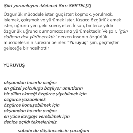
Şiiri yorumlayan :Mehmet Sırrı SERTEL[2]
Özgürlük mücadele ister, güç ister; koşmak, yorulmak,
işlemek, çalışmak ve yürümek ister. Kısaca özgürlük emek
ister, uğruna yeri gelir savaş ister. İnsan, binlerce yıldır
özgürlük uğruna durmamacasına yürümektedir. Ve şair
, “gün
doğana dek yürünecektir”
derken insanın özgürlük
mücadelesinin süresini belirler.
“Yürüyüş”
şiiri, geçmişten
geleceğe bir nasihattir
YÜRÜYÜŞ
akşamdan hazırla azığını
en güzel yolculuğu başlıyor umutların
bir dilim ekmeği özgürce yiyebilmek için
özgürce yazabilmek
özgürce konuşabilmek için
akşamdan hazırla azığını
en yüce kavgayı verebilmek için
denize açıldı teknelerimiz.
sabahı da düşüneceksin çocuğum