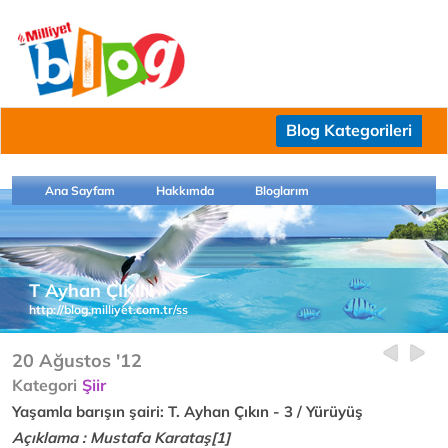
Blog Kategorileri
Ana Sayfam
Hakkımda
Bloglarım
T Ayhan ÇIKIN
http://blog.milliyet.com.tr/ss
20 Ağustos '12
Kategori
Şiir
Yaşamla barışın şairi: T. Ayhan Çıkın - 3 / Yürüyüş
Açıklama : Mustafa Karataş[1]