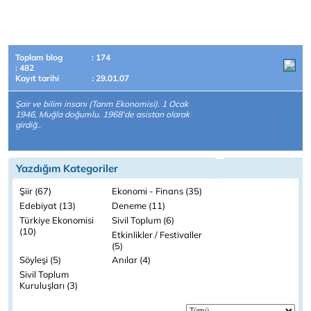
Toplam blog
: 174
: 482
Kayıt tarihi
: 29.01.07
Şair ve bilim insanı (Tarım Ekonomisi). 1 Ocak
1946, Muğla doğumlu. 1968'de asistan olarak
girdiğ..
Yazdığım Kategoriler
Şiir (67)
Ekonomi - Finans (35)
Edebiyat (13)
Deneme (11)
Türkiye Ekonomisi
Sivil Toplum (6)
(10)
Etkinlikler / Festivaller
(5)
Söyleşi (5)
Anılar (4)
Sivil Toplum
Kuruluşları (3)