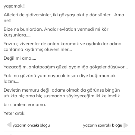
yaşamak!!!
Aileleri de gidiversinler, iki gözyaşı akıtıp dönsünler... Ama
ne!!
Bize ne bunlardan. Analar evlatları vermedi mi kör
kurşunlara......
Yazıp çiziverenler de onları korumak ve aydınlıklar adına,
canlarına kıydırmış oluversinler....
Değil mi ama.....
Yazacağım, anlatacağım güzel aydınlığa gölgeler düşüyor....
Yok mu gözünü yummayacak insan diye bağırmamak
lazım....
Devletin memuru değil adamı olmak da görünse bir gün
ufukta hiç ama hiç susmadan söyleyeceğim iki kelimelik
bir cümlem var ama:
Yeter artık.
yazarın önceki bloğu
yazarın sonraki bloğu