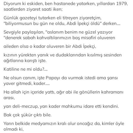
Diyorum ki eskiden, ben hastanede yatarken, yıllardan 1979,
saatlerden ziyaret saati iken;
Günlük gazeteyi tutarken eli titreyen ziyaretçim,
''biliyormusun bu gün ne oldu, Abdi İpekçi öldü'' derken....
Sevgiyle paylaşılan, ''aslanım benim ne güzel yazıyor
''denerek sabah kahvaltılarımızın baş misafiri oluveren
aileden olsa o kadar oluveren bir Abdi İpekçi,
kızının yürekten yanık ve dudaklarından kısılmış sesinden
ağıtlarına karıştı işte.
Katiline ne mi oldu?....
Ne olsun canım, işte Papayı da vurmak istedi ama şansı
yaver gitmedi, kader.....
Ha allah için içeride yattı, ağır abi ile gönüllerin kahramanı
arası,
yarı deli-meczup, yarı kader mahkumu idare etti kendini.
Bak çok şükür çıktı bile.
Yarın belkide medyamızın kralı olur oncağız da, kimler öyle
olmadı ki,