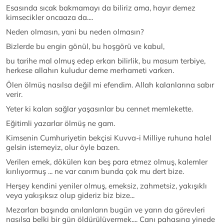
Esasında sıcak bakmamayı da biliriz ama, hayır demez
kimsecikler oncaaza da....
Neden olmasın, yani bu neden olmasın?
Bizlerde bu engin gönül, bu hoşgörü ve kabul,
bu tarihe mal olmuş edep erkan bilirlik, bu masum terbiye,
herkese allahın kuludur deme merhameti varken.
Ölen ölmüş nasılsa değil mi efendim. Allah kalanlarına sabır
verir.
Yeter ki kalan sağlar yaşasınlar bu cennet memlekette.
Eğitimli yazarlar ölmüş ne gam.
Kimsenin Cumhuriyetin bekçisi Kuvva-i Milliye ruhuna halel
gelsin istemeyiz, olur öyle bazen.
Verilen emek, dökülen kan beş para etmez olmuş, kalemler
kırılıyormuş ... ne var canım bunda çok mu dert bize.
Herşey kendini yeniler olmuş, emeksiz, zahmetsiz, yakışıklı
veya yakışıksız olup gideriz biz bize...
Mezarları başında anılanların bugün ve yarın da görevleri
nasılsa belki bir gün öldürülüvermek.... Canı pahasına yinede