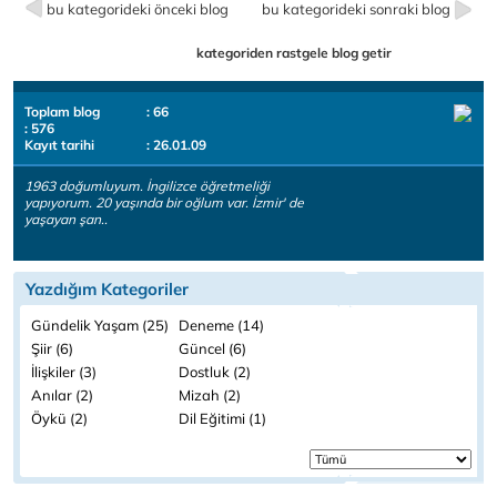
bu kategorideki önceki blog
bu kategorideki sonraki blog
kategoriden rastgele blog getir
Toplam blog
: 66
: 576
Kayıt tarihi
: 26.01.09
1963 doğumluyum. İngilizce öğretmeliği
yapıyorum. 20 yaşında bir oğlum var. İzmir' de
yaşayan şan..
Yazdığım Kategoriler
Gündelik Yaşam (25)
Deneme (14)
Şiir (6)
Güncel (6)
İlişkiler (3)
Dostluk (2)
Anılar (2)
Mizah (2)
Öykü (2)
Dil Eğitimi (1)