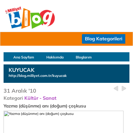
Blog Kategorileri
Ana Sayfam
Hakkımda
Bloglarım
KUYUCAK
http://blog.milliyet.com.tr/kuyucak
31 Aralık '10
Kategori
Kültür - Sanat
Yazma (düşünme) anı (doğum) çoşkusu